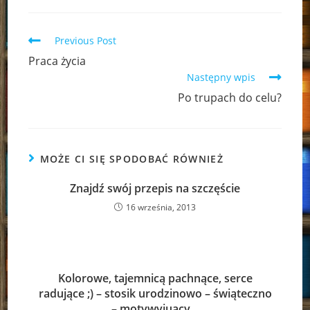
Read
Previous Post
more
Praca życia
articles
Następny wpis
Po trupach do celu?
MOŻE CI SIĘ SPODOBAĆ RÓWNIEŻ
Znajdź swój przepis na szczęście
16 września, 2013
Kolorowe, tajemnicą pachnące, serce
radujące ;) – stosik urodzinowo – świąteczno
– motywyjuący…