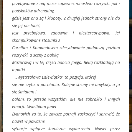
przebywanie z nią może zapewnić mnóstwo rozrywki, jak i
podskoków adrenaliny,
gdzie jest ona są i kłopoty. Z drugiej jednak strony nie da
się jej nie lubić,
jest przebojowa, zabawna i niestereotypowa. Jej
skomplikowane stosunki z
Corellim i Komandosem zdecydowanie podnoszą poziom
rozrywki, a sceny z babką
Mazurową i w tej części babcia Joego, Bellą rozkładają na
łopatki.
„Wystrzałowa Dziewiątka” to pozycja, której
się nie czyta, a pochłania. Kolejne strony mi umykały, a ja
się śmiałam i
bałam, to przede wszystkim, ale nie zabrakło i innych
emocji. Uwielbiam Janet
Evanovich za to, że zawsze potrafi zaskoczyć i sprawić, że
nawet w poważne
sytuacje wplącze komiczne wydarzenia. Nawet przez