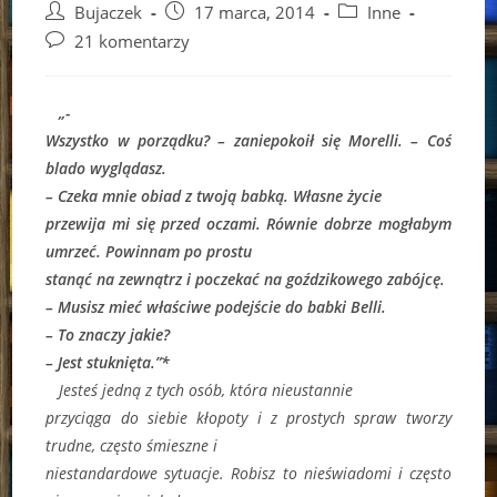
Post
Post
Post
Bujaczek
17 marca, 2014
Inne
author:
published:
category:
Post
21 komentarzy
comments:
„-
Wszystko w porządku? – zaniepokoił się Morelli. – Coś
blado wyglądasz.
– Czeka mnie obiad z twoją babką. Własne życie
przewija mi się przed oczami. Równie dobrze mogłabym
umrzeć. Powinnam po prostu
stanąć na zewnątrz i poczekać na goździkowego zabójcę.
– Musisz mieć właściwe podejście do babki Belli.
– To znaczy jakie?
– Jest stuknięta.”*
Jesteś jedną z tych osób, która nieustannie
przyciąga do siebie kłopoty i z prostych spraw tworzy
trudne, często śmieszne i
niestandardowe sytuacje. Robisz to nieświadomi i często