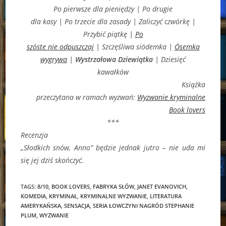
Po pierwsze dla pieniędzy | Po drugie
dla kasy | Po trzecie dla zasady | Zaliczyć czwórkę |
Przybić piątkę |
Po
szóste nie odpuszczaj
| Szczęśliwa siódemka |
Ósemka
wygrywa
|
Wystrzałowa Dziewiątka
| Dziesięć
kawałków
Książka
przeczytana w ramach wyzwań:
Wyzwanie kryminalne
Book lovers
***
Recenzja
„Słodkich snów, Anno” będzie jednak jutro – nie uda mi
się jej dziś skończyć.
TAGS:
8/10
,
BOOK LOVERS
,
FABRYKA SŁÓW
,
JANET EVANOVICH
,
KOMEDIA
,
KRYMINAŁ
,
KRYMINALNE WYZWANIE
,
LITERATURA
AMERYKAŃSKA
,
SENSACJA
,
SERIA ŁOWCZYNI NAGRÓD STEPHANIE
PLUM
,
WYZWANIE