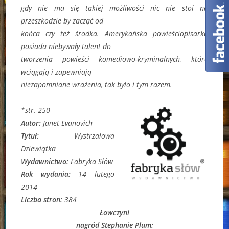
gdy nie ma się takiej możliwości nic nie stoi na
przeszkodzie by zacząć od
końca czy też środka. Amerykańska powieściopisarka
posiada niebywały talent do
tworzenia powieści komediowo-kryminalnych, które
wciągają i zapewniają
niezapomniane wrażenia, tak było i tym razem.
*str. 250
Autor:
Janet Evanovich
Tytuł:
Wystrzałowa
Dziewiątka
Wydawnictwo:
Fabryka Słów
Rok wydania:
14 lutego
2014
Liczba stron:
384
Łowczyni
nagród Stephanie Plum: