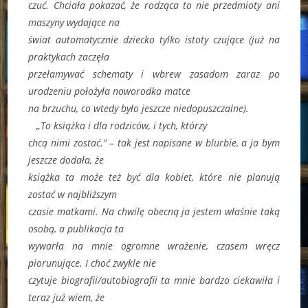
czuć. Chciała pokazać, że rodząca to nie przedmioty ani
maszyny wydające na
świat automatycznie dziecko tylko istoty czujące (już na
praktykach zaczęła
przełamywać schematy i wbrew zasadom zaraz po
urodzeniu położyła noworodka matce
na brzuchu, co wtedy było jeszcze niedopuszczalne).
„To książka i dla rodziców, i tych, którzy
chcą nimi zostać.” – tak jest napisane w blurbie, a ja bym
jeszcze dodała, że
książka ta może też być dla kobiet, które nie planują
zostać w najbliższym
czasie matkami. Na chwilę obecną ja jestem właśnie taką
osobą, a publikacja ta
wywarła na mnie ogromne wrażenie, czasem wręcz
piorunujące. I choć zwykle nie
czytuje biografii/autobiografii ta mnie bardzo ciekawiła i
teraz już wiem, że