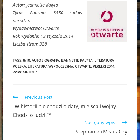
Autor:
Jeannette Kalyta
Tytuł:
Położna. 3550 cudów
narodzin
Wydawnictwo:
Otwarte
Rok wydania:
13 stycznia 2014
Liczba stron:
328
TAGS:
8/10
,
AUTOBIOGRAFIA
,
JEANNETTE KALYTA
,
LITERATURA
POLSKA
,
LITERATURA WSPÓŁCZESNA
,
OTWARTE
,
PEREŁKI 2014
,
WSPOMNIENIA
Read
Previous Post
more
„W historii nie chodzi o daty, miejsca i wojny.
articles
Chodzi o ludzi.”*
Następny wpis
Stephanie i Mistrz Gry