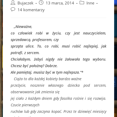
Post
Post
Post
Bujaczek
13 marca, 2014
Inne
author:
published:
category:
Post
14 komentarzy
comments:
„Nieważne,
co człowiek robi w życiu, czy jest nauczycielem,
sprzedawcą, profesorem, czy
sprząta ulice. To, co robi, musi robić najlepiej, jak
potrafi, z sercem.
Chciałabym, żebyś nigdy nie żałowała tego wyboru.
Chcesz być położną? Dobrze.
Ale pamiętaj, musisz być w tym najlepsza.”*
Ciąża to dla każdej kobiety bardzo ważne
przeżycie, noszenie własnego dziecka pod sercem,
obserwowanie jak zmienia się
jej ciało z każdym dniem gdy fasolka rośnie i się rozwija.
Czucie pierwszych
ruchów lub gdy zaczyna kopać. Przez te dziewięć miesięcy