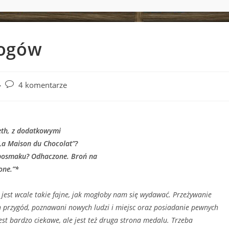
bogów
Post
4 komentarze
comments:
eth, z dodatkowymi
La Maison du Chocolat”?
posmaku? Odhaczone. Broń na
one.”*
 jest wcale takie fajne, jak mogłoby nam się wydawać. Przeżywanie
 przygód, poznawani nowych ludzi i miejsc oraz posiadanie pewnych
est bardzo ciekawe, ale jest też druga strona medalu. Trzeba