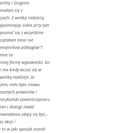
arthą i Gregiem.
nałam się z
cjach. Z wielką radością
zypominając sobie przy tym
apoznać się z wszystkimi
eczytałam mnie nie
„Pamiętników półbogów”?
nie ta
ionej formy wypowiedzi, bo
ie ma kiedy wczuć się w
wielką nadzieje, że
wszem, miło było znowu
trasznych potworów i
merykański powieściopisarz.
ian i dialogi nadal
owiadania zdają się być…
j akcji i
to w jaki sposób zostali