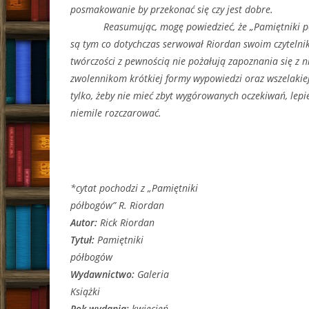
posmakowanie by przekonać się czy jest dobre.
Reasumując, mogę powiedzieć, że „Pamiętniki pó
są tym co dotychczas serwował Riordan swoim czytelnik
twórczości z pewnością nie pożałują zapoznania się z n
zwolennikom krótkiej formy wypowiedzi oraz wszelakie
tylko, żeby nie mieć zbyt wygórowanych oczekiwań, lepie
niemile rozczarować.
*cytat pochodzi z „Pamiętniki
półbogów” R. Riordan
Autor:
Rick Riordan
Tytuł:
Pamiętniki
półbogów
Wydawnictwo:
Galeria
Książki
Rok wydania:
kwiecień