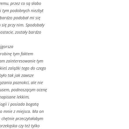
emu, przez co są słabo
 i tym podobnych niezbyt
 bardzo podobał mi się
 się przy nim. Spodobały
ostacie, zostały bardzo
jgorsza
odrobinę tym faktem
 tam zainteresowanie tym
ieś zalążki tego do czego
było tak jak zawsze
zania paznokci, ale nie
 plusem, podnoszącym ocenę
napisane lekkim,
ogii i posiada bogatą
do mnie z miejsca. Ma on
e chętnie przeczytałabym
przekąska czy też tylko