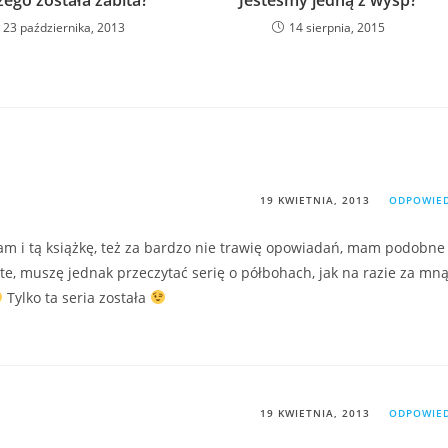
zego została zabita?
Jesteśmy jedną z wysp?
23 października, 2013
14 sierpnia, 2015
19 KWIETNIA, 2013
ODPOWIE
tam i tą książkę, też za bardzo nie trawię opowiadań, mam podobne
 te, muszę jednak przeczytać serię o półbohach, jak na razie za mn
Tylko ta seria została
19 KWIETNIA, 2013
ODPOWIE