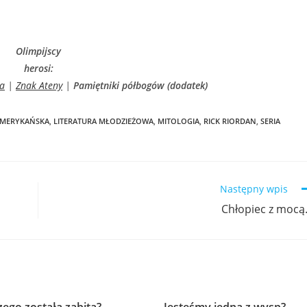
Olimpijscy
herosi:
a
|
Znak Ateny
|
Pamiętniki półbogów (dodatek)
AMERYKAŃSKA
,
LITERATURA MŁODZIEŻOWA
,
MITOLOGIA
,
RICK RIORDAN
,
SERIA
Następny wpis
Chłopiec z moc