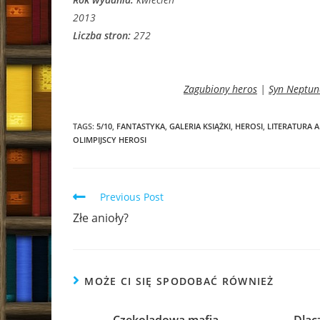
2013
Liczba stron:
272
Zagubiony heros
|
Syn Neptun
TAGS:
5/10
,
FANTASTYKA
,
GALERIA KSIĄŻKI
,
HEROSI
,
LITERATURA 
OLIMPIJSCY HEROSI
Read
Previous Post
more
Złe anioły?
articles
MOŻE CI SIĘ SPODOBAĆ RÓWNIEŻ