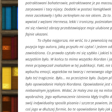
potraktowani bohaterowie, potraktowane je po macosz
zarysowani i tacy nijacy. Dodatki w postaci łamigłówek
mnie zaciekawiły i tylko zerknęłam na nie okiem. Za to
wywiad z wężami Hermesa, lekki i ironiczny, pośmiałam
mi się również obrazy przedstawiające moje ulubione p
fajnie ukazani.
To chyba najgorsza, nie wróć, to z pewnością na
pozycja tego autora, jaką przyszło mi czytać i jestem 
zawiedziona. Co prawda czytało mi się szybko i jakieś
wszystkim było. W końcu to mimo wszystko Riordan i jak
mnie przyzwyczaił znalazłam w tej publikacji. Fakt, nie 
wybuchu emocji, wypieków na twarzy i nerwowego obgry
było też tragicznie. Było… no przeciętnie było. Dużym
było opowiadanie Haley’a Riordana. Opowiadanie jest 
niebanalnym językiem. Widać, że Haley zna się na mitol
wyobraźnię. Jego wytłumaczenie istnienia Mgły trafiło 
swój indywidualny sposób pisania i szczerze powiem, ż
coś jego w dłuższej formie, bo te opowiadanie było jak 