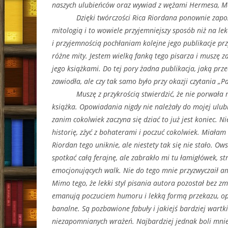
naszych ulubieńców oraz wywiad z wężami Hermesa, M
Dzięki twórczości Rica Riordana ponownie zapoz
mitologią i to wowiele przyjemniejszy sposób niż na lek
i przyjemnością pochłaniam kolejne jego publikacje pr
różne mity. Jestem wielką fanką tego pisarza i muszę z
jego książkami. Do tej pory żadna publikacja, jaką prz
zawiodła, ale czy tak samo było przy okazji czytania 
Muszę z przykrością stwierdzić, że nie porwała m
książka. Opowiadania nigdy nie należały do mojej ulub
zanim cokolwiek zaczyna się dziać to już jest koniec. N
historię, zżyć z bohaterami i poczuć cokolwiek. Miałam 
Riordan tego uniknie, ale niestety tak się nie stało. O
spotkać całą ferajnę, ale zabrakło mi tu łamigłówek, s
emocjonujących walk. Nie do tego mnie przyzwyczaił a
Mimo tego, że lekki styl pisania autora pozostał bez zm
emanują poczuciem humoru i lekką formą przekazu, op
banalne. Są pozbawione fabuły i jakiejś bardziej wartkie
niezapomnianych wrażeń. Najbardziej jednak boli mnie 