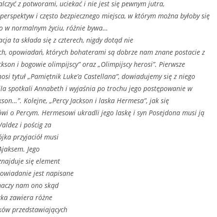
lczyć z potworami, uciekać i nie jest się pewnym jutra,
erspektyw i często bezpiecznego miejsca, w którym można byłoby się
 to w normalnym życiu, różnie bywa…
a składa się z czterech, nigdy dotąd nie
h, opowiadań, których bohaterami są dobrze nam znane postacie z
ackson i bogowie olimpijscy” oraz „Olimpijscy herosi”. Pierwsze
si tytuł „Pamiętnik Luke’a Castellana”, dowiadujemy się z niego
ila spotkali Annabeth i wyjaśnia po trochu jego postępowanie w
akson…”. Kolejne, „Percy Jackson i laska Hermesa”, jak się
wi o Percym. Hermesowi ukradli jego laskę i syn Posejdona musi ją
Valdez i pościg za
jka przyjaciół musi
 Ajaksem. Jego
znajduje się element
powiadanie jest napisane
umaczy nam ono skąd
ążka zawiera różne
nków przedstawiających