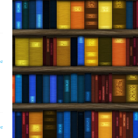
DZ
ą
DZ