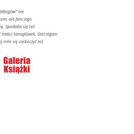
łbogów” nie
om, ale fani jego
ią. Spodoba się też
j maści łamigłówek. Ostrzegam
j mile się zaskoczyć niż