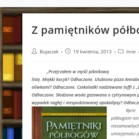
Z pamiętników pół
Post
Post
Post
Bujaczek
19 kwietnia, 2013
Inne
author:
published:
category:
„Przejrzałem w myśli piknikową
listę. Miękki kocyk? Odhaczone. Ulubiona pizza Annab
oliwkami? Odhaczone. Czekoladki nadziewane toffi z „
Odhaczone. Słodzona woda gazowana o cytrynowym 
wypadek nagłej i niespodziewanej apokalipsy? Odhacz
Bycie
półbogiem nie
niesamowitych
umiejętności j