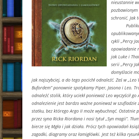
nieustannie wa
pozbawionym p
schronić. Jak
Publikacja t
opublikowanyc
cykli „Percy J
opowiadanie no
jak Luke i Tha
serii „Percy J
domyślacie mó
jak najszybciej, a do tego pocichł odnaleźć. Zaś w „Leo 
Bufordem” ponownie spotykamy Piper, Jasona i Leo. Tró
odnaleźć stolik, który uciekł ponieważ Leo wyczyścił go
odnalezienie jest bardzo ważne ponieważ w szufladzie 
statku, bez którego Argo II może wybuchnąć. Ostatnie 
przez syna Ricka Riordana i nosi tytuł „Syn magii”. Tł
bierze się Mgła i jak działa. Prócz tych opowiadań ksi
zagadki, diagramy oraz łamigłówki. Jest też kilka rysu