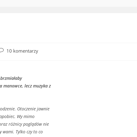
Post
10 komentarzy
comments:
a brzmiałaby
na manowce, lecz muzyka z
wodzenie. Otoczenie jawnie
 zapobiec. Wy mimo
oraz różnicy poglądów nie
y wami. Tylko czy to co