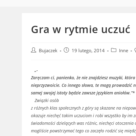
Gra w rytmie uczuć
Post
Post
Post
Bujaczek
19 lutego, 2014
Inne
author:
published:
category:
„-
Zaręczam ci, panienko, że nie znajdziesz muzyki, któr
nieprzyzwoicie. Co innego słowa, te mogą prowadzić 
samej swojej istoty będzie zawsze językiem aniołów.”*
Związki osób
z różnych klas społecznych z góry są skazane na niepo
okazuje niechęć takim uczuciom i robi wszystko by im
świadomości dzielących was różnic, niechęci otoczenia 
mogliście powstrzymać tego co zaczęło rodzić się międz