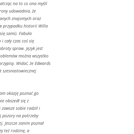
patrząc na to co ona myśli
trony udowadnia, że
wanych znajomych oraz
 przypadku historii Willa
się sami). Fabuła
i cały czas coś się
broty spraw. Język jest
z problemów można wszystko
rzypisy. Widać, że Edwards
t szesnastowiecznej
ałam okazję poznać go
nie obszedł się z
 zawsze sobie radził i
j pozory na potrzeby
ej. Jeszcze zanim poznał
y też rodzinę, a