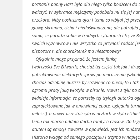
poznanie panny Hart było dla niego tylko bodźcem do 
walczyć. W wybrance mężczyzny podobała mi się jej na
przekora. Niby posłuszna ojcu i temu co wbijał jej przez
głowy, skromna, cicha i niedoświadczona, ale potrafiła
sama, że poradzi sobie w trudnych sytuacjach i to, że Bó
swoich wyznawców i nie wszystko co przynosi radość jest
niepozorne, ale charakterek ma niesamowity!
Oficjalnie mogę przyznać, że jestem fanką
twórczości Eve Edwards, chociaż tej części tak jak i dru
potraktowanie niektórych spraw po macoszemu (szkoda,
chociaż odrobinę dłuższe by rozwinąć co nieco) to i ta
ogromu pracy jaką włożyła w pisanie. Nawet z tyłu na s
widnieje informacja, że potrzeby tej trylogii autorka o
zaprojektowane jak w omawianej epoce, oglądała turnie
miłości), a nawet uczestniczyła w ucztach w stylu elżbi
temu tak mocno oddała ducha tamtych czasów. Do teg
atutem są emocje zawarte w opowieści. Jest ich mnóstw
Historia wciąga od samego początku i trzyma w napięci