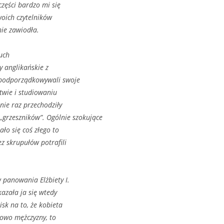
części bardzo mi się
oich czytelników
nie zawiodła.
ruch
ły anglikańskie z
e podporządkowywali swoje
twie i studiowaniu
nie raz przechodziły
 „grzeszników”. Ogólnie szokujące
ało się coś złego to
ez skrupułów potrafili
w panowania Elżbiety I.
azała ja się wtedy
sk na to, że kobieta
słowo mężczyzny, to