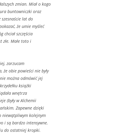
dalszych zmian. Miał o kogo
tura buntowniczki oraz
 szesnaście lat do
 pokazać, że umie myśleć
g chciał szczęścia
 złe. Małe toto i
giej, zarzucam
 że obie powieści nie były
k nie można odmówić jej
krzydełku książki
glądała wnętrza
je (były w Alchemii
etańskim. Zapewne dzięki
o niewątpliwym kolejnym
o i są bardzo intensywne.
u do ostatniej kropki.