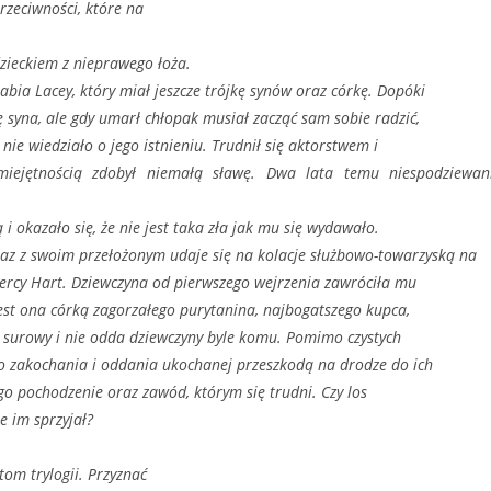
przeciwności, które na
zieckiem z nieprawego łoża.
abia Lacey, który miał jeszcze trójkę synów oraz córkę. Dopóki
ę syna, ale gdy umarł chłopak musiał zacząć sam sobie radzić,
 nie wiedziało o jego istnieniu. Trudnił się aktorstwem i
miejętnością zdobył niemałą sławę. Dwa lata temu niespodziewan
 i okazało się, że nie jest taka zła jak mu się wydawało.
az z swoim przełożonym udaje się na kolacje służbowo-towarzyską na
ercy Hart. Dziewczyna od pierwszego wejrzenia zawróciła mu
 jest ona córką zagorzałego purytanina, najbogatszego kupca,
o surowy i nie odda dziewczyny byle komu. Pomimo czystych
ego zakochania i oddania ukochanej przeszkodą na drodze do ich
ego pochodzenie oraz zawód, którym się trudni. Czy los
e im sprzyjał?
tom trylogii. Przyznać