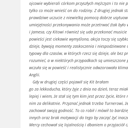
ojcowie wybierali córkom przyszłych mężczyzn i to nie 
tylko co może wnieść on do rodziny. Z drugiej jednak s
prawdziwe uczucie z niewielką pomocą dobrze usytuo
umiejętności przekonywania może przetrwać (tak było w
i Jamesa, czy Kitowi również się uda przekonać musicie 
powieści jest ciekawie wymyślona, akcja toczy się szybko 
dzieje, bywają momenty zaskoczenia i niespodziewane o
typowy dla czasów, w których rzecz się dzieje, ale be
rozumieć, a w niektórych przypadkach są umieszczone p
wczuła się w powieść i realistycznie odwzorowała klima
Anglii.
Gdy w drugiej części pojawił się Kit brałam
go za lekkoducha, który żyje z dnia na dzień, teraz mi
lepiej i wiem, że stał się tym kim jest przez życie, które 
nim za delikatnie. Przyznać jednak trzeba Turnerowi, że
zachował swoją godność. To co robił i mówił to bardzie
innych oraz brak motywacji do tego by zacząć żyć inacz
Mercy cechował się lojalnością i dbaniem o przyjaciół cz