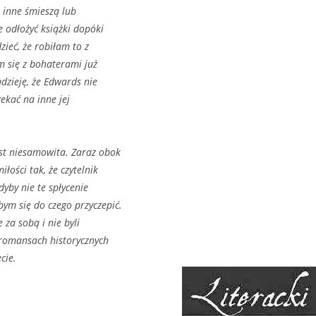
e inne śmieszą lub
e odłożyć książki dopóki
ieć, że robiłam to z
 się z bohaterami już
adzieję, że Edwards nie
zekać na inne jej
est niesamowita. Zaraz obok
łości tak, że czytelnik
yby nie te spłycenie
ym się do czego przyczepić.
za sobą i nie byli
 romansach historycznych
cie.