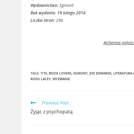
Wydawnictwo:
Egmont
Rok wydania: 19 lutego 2014
Liczba stron:
296
Alchemia miłośc
TAGS:
7/10
,
BOOK LOVERS
,
EGMONT
,
EVE EDWARDS
,
LITERATURA
RODU LACEY
,
WYZWANIE
Read
Previous Post
more
Żyjąc z psychopatą
articles