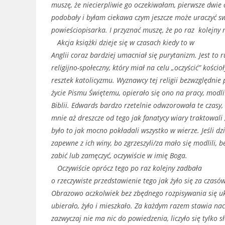
muszę, że niecierpliwie go oczekiwałam, pierwsze dwie 
podobały i byłam ciekawa czym jeszcze może uraczyć sw
powieściopisarka. I przyznać muszę, że po raz kolejny 
Akcja książki dzieje się w czasach kiedy to w
Anglii coraz bardziej umacniał się purytanizm. Jest to 
religijno-społeczny, który miał na celu „oczyścić” kościo
resztek katolicyzmu. Wyznawcy tej religii bezwzględni
życie Pismu Świętemu, opierało się ono na pracy, modli
Biblii. Edwards bardzo rzetelnie odwzorowała te czasy, 
mnie aż dreszcze od tego jak fanatycy wiary traktowali
było to jak mocno pokładali wszystko w wierze. Jeśli dzi
zapewne z ich winy, bo zgrzeszyli/za mało się modlili, b
zabić lub zamęczyć, oczywiście w imię Boga.
Oczywiście oprócz tego po raz kolejny zadbała
o rzeczywiste przedstawienie tego jak żyło się za czasó
Obrazowo aczkolwiek bez zbędnego rozpisywania się uk
ubierało, żyło i mieszkało. Za każdym razem stawia naci
zazwyczaj nie ma nic do powiedzenia, liczyło się tylko 