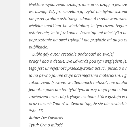
Niektóre wydarzenia szokują, inne przerażają, a jeszcz
wzruszają. Gdy już zaczęłam ją czytać nie byłam wstani
nie przeczytałam ostatniego zdania. A trzeba wam wiedz
wielkim smutkiem, bo wiedziałam, że tym razem żegnam
ostatecznie, że to już koniec. Pozostaje mi mieć tylko n
poprzestanie na owej trylogii i nie przyjdzie mi długo c
publikacje.
Lubię gdy autor rzetelnie podchodzi do swojej
pracy i dba o detale, Eve Edwards pod tym względem j
tego jest umiejętność przekazywania uczuć i pisania o mi
(a na pewno ja) nie czuje przemęczenia materiałem. I gd
zakończenia (również w „Demonach miłości”) nie miałab
Jednakże polecam ten tytuł tym, którzy mają poprzednie 
zawiedzeni oraz całą trylogię osobom, które gustują w
oraz czasach Tudorów. Gwarantuję, że się nie zawiedzie
*str. 55
Autor:
Eve Edwards
Tytuł:
Gra o miłość