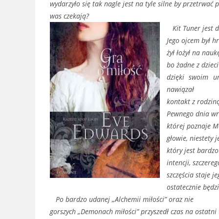
wydarzyło się tak nagle jest na tyle silne by przetrwać 
was czekają?
Kit Tuner jest d
Jego ojcem był hr
żył łożył na nauk
bo żadne z dzieci
dzięki swoim u
nawiązał
kontakt z rodziną
Pewnego dnia wr
której poznaje M
głowie, niestety
który jest bardz
intencji, szczer
szczęścia staje j
ostatecznie będzi
Po bardzo udanej „Alchemii miłości” oraz nie
gorszych „Demonach miłości” przyszedł czas na ostatni 