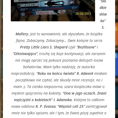
“Sło
dkie
słów
ka”
S.
Mallery
, jest to wznowienie, ale słyszałam, że książka
fajna. Zobaczymy, Zobaczymy… Dwie kolejne to seria
Pretty Little Liars S. Shepard
czyli
“Bezlitosne”
i
“Olśniewające”
, trochę się boje kontynuacji, ale zarazem
nie mogę oprzeć się pokusie poznania dalszych losów
bohaterów. Mam tylko nadzieję, że autorka
nieprzedobrzy.
“Roku na końcu świata” R. Adwent
miałam
początkowo nie czytać, ale skusiły mnie recenzje, no i
mam ;). Ta cienka niepozorna, szara książeczka mówi o
męskim spojrzeniu na kobiety,
“Ona w jego oczach. Znani
mężczyźni o kobietach” I. Adamska.
Kolejna to całkiem
nowa odsłona
R. P. Evansa
,
“Więzień celi 25”
zaintrygował
mnie nie tylko opisem, ale i tym, że Evans piszę zupełnie o