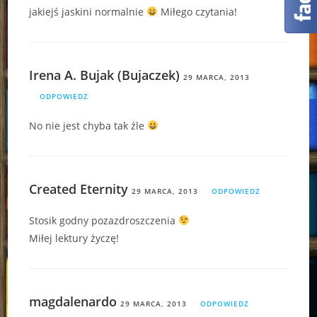
jakiejś jaskini normalnie
Miłego czytania!
Irena A. Bujak (Bujaczek)
29 MARCA, 2013
ODPOWIEDZ
No nie jest chyba tak źle
Created Eternity
29 MARCA, 2013
ODPOWIEDZ
Stosik godny pozazdroszczenia
Miłej lektury życzę!
magdalenardo
29 MARCA, 2013
ODPOWIEDZ