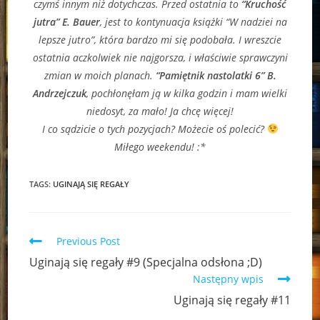
czymś innym niż dotychczas. Przed ostatnia to
“Kruchość
jutra” E. Bauer
, jest to kontynuacja książki “W nadziei na
lepsze jutro”, która bardzo mi się podobała. I wreszcie
ostatnia aczkolwiek nie najgorsza, i właściwie sprawczyni
zmian w moich planach.
“Pamiętnik nastolatki 6” B.
Andrzejczuk
, pochłonęłam ją w kilka godzin i mam wielki
niedosyt, za mało! Ja chcę więcej!
I co sądzicie o tych pozycjach? Możecie oś polecić?
Miłego weekendu! :*
TAGS:
UGINAJĄ SIĘ REGAŁY
Read
Previous Post
more
Uginają się regały #9 (Specjalna odsłona ;D)
articles
Następny wpis
Uginają się regały #11