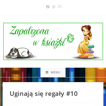
Skip
to
content
MENU
Uginają się regały #10