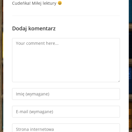
Cudeńka! Miłej lektury
Dodaj komentarz
Comment
Enter
your
name
Enter
or
your
username
email
Enter
to
address