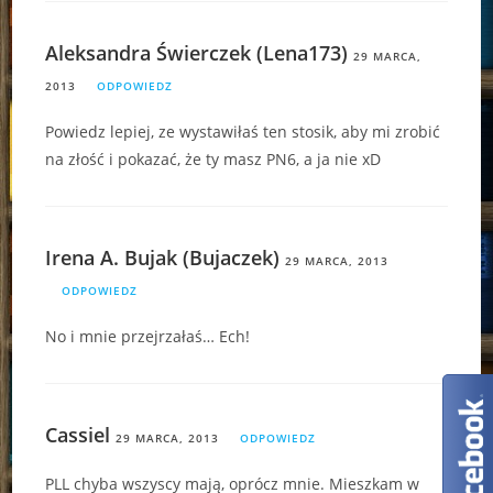
Aleksandra Świerczek (Lena173)
29 MARCA,
2013
ODPOWIEDZ
Powiedz lepiej, ze wystawiłaś ten stosik, aby mi zrobić
na złość i pokazać, że ty masz PN6, a ja nie xD
Irena A. Bujak (Bujaczek)
29 MARCA, 2013
ODPOWIEDZ
No i mnie przejrzałaś… Ech!
Cassiel
29 MARCA, 2013
ODPOWIEDZ
PLL chyba wszyscy mają, oprócz mnie. Mieszkam w