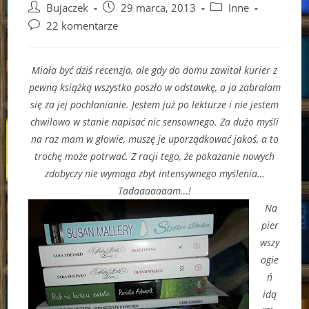
Post
Post
Post
Bujaczek
29 marca, 2013
Inne
author:
published:
category:
Post
22 komentarze
comments:
Miała być dziś recenzja, ale gdy do domu zawitał kurier z
pewną książką wszystko poszło w odstawkę, a ja zabrałam
się za jej pochłanianie. Jestem już po lekturze i nie jestem
chwilowo w stanie napisać nic sensownego. Za dużo myśli
na raz mam w głowie, muszę je uporządkować jakoś, a to
trochę może potrwać. Z racji tego, że pokazanie nowych
zdobyczy nie wymaga zbyt intensywnego myślenia…
Tadaaaaaaam…!
Na
pier
wszy
ogie
ń
idą