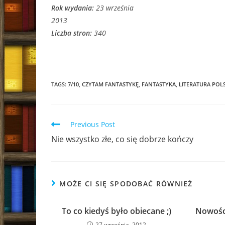
Rok wydania:
23 września
2013
Liczba stron:
340
TAGS:
7/10
,
CZYTAM FANTASTYKĘ
,
FANTASTYKA
,
LITERATURA POL
Read
Previous Post
more
Nie wszystko złe, co się dobrze kończy
articles
MOŻE CI SIĘ SPODOBAĆ RÓWNIEŻ
To co kiedyś było obiecane ;)
Nowośc
27 września, 2012