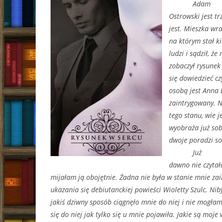
Adam
Ostrowski jest t
jest. Mieszka wr
na którym stał ki
ludzi i sądził, że
zobaczył rysunek
się dowiedzieć cz
osobą jest Anna 
zaintrygowany. Na
tego stanu, wie j
wyobraża już sobi
dwoje poradzi so
Już
dawno nie czytał
mijałam ją obojętnie. Żadna nie była w stanie mnie z
ukazania się debiutanckiej powieści Wioletty Szulc. Niby
jakiś dziwny sposób ciągnęło mnie do niej i nie mogłam
się do niej jak tylko się u mnie pojawiła. Jakie są moje