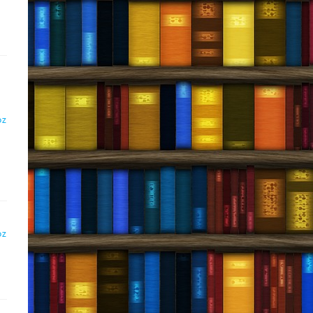
DZ
DZ