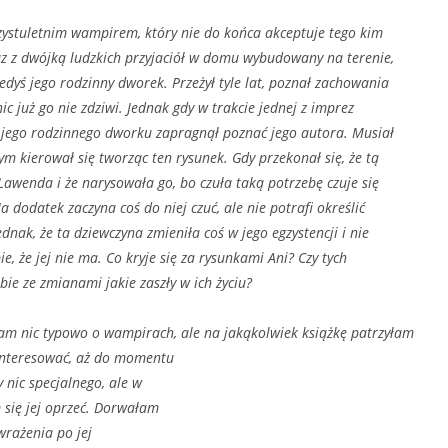
rzystuletnim wampirem, który nie do końca akceptuje tego kim
az z dwójką ludzkich przyjaciół w domu wybudowany na terenie,
edyś jego rodzinny dworek. Przeżył tyle lat, poznał zachowania
 nic już go nie zdziwi. Jednak gdy w trakcie jednej z imprez
 jego rodzinnego dworku zapragnął poznać jego autora. Musiał
ym kierował się tworząc ten rysunek. Gdy przekonał się, że tą
Lawenda i że narysowała go, bo czuła taką potrzebę czuje się
 dodatek zaczyna coś do niej czuć, ale nie potrafi określić
ednak, że ta dziewczyna zmieniła coś w jego egzystencji i nie
e, że jej nie ma. Co kryje się za rysunkami Ani? Czy tych
bie ze zmianami jakie zaszły w ich życiu?
am nic typowo o wampirach, ale na jakąkolwiek książkę patrzyłam
ainteresować, aż do momentu
 nic specjalnego, ale w
 się jej oprzeć. Dorwałam
 wrażenia po jej