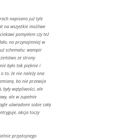
rach napisano już tyle
mat na wszystkie możliwe
aciekawi pomysłem czy też
dało, no przynajmniej w
już schematu: wampir
eczeństwo ze strony
nie było tak pięknie i
o to, że nie należy ona
 zmianę, bo nie przewija
, były wątpliwości, ale
awy, ale w zupełnie
nagle uświadomi sobie całą
ntryguje, akcja toczy
ielnie przystojnego