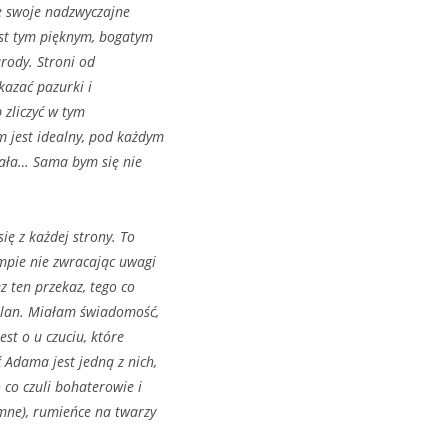
te swoje nadzwyczajne
est tym pięknym, bogatym
rody. Stroni od
kazać pazurki i
b zliczyć w tym
m jest idealny, pod każdym
wała… Sama bym się nie
ię z każdej strony. To
empie nie zwracając uwagi
z ten przekaz, tego co
 plan. Miałam świadomość,
est o u czuciu, które
 Adama jest jedną z nich,
 co czuli bohaterowie i
emne), rumieńce na twarzy