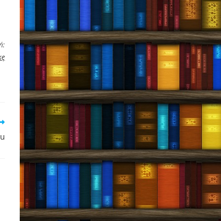
ń:
kę
iu