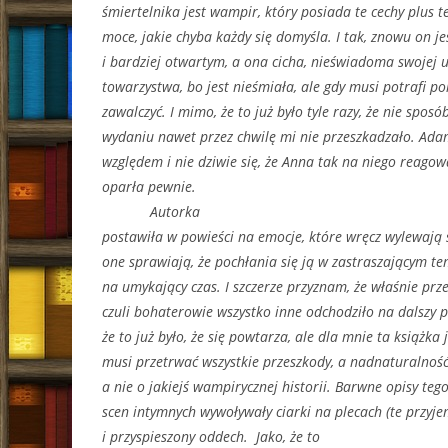
śmiertelnika jest wampir, który posiada te cechy plus 
moce, jakie chyba każdy się domyśla. I tak, znowu on j
i bardziej otwartym, a ona cicha, nieświadoma swojej u
towarzystwa, bo jest nieśmiała, ale gdy musi potrafi po
zawalczyć. I mimo, że to już było tyle razy, że nie sposó
wydaniu nawet przez chwilę mi nie przeszkadzało. Ada
względem i nie dziwie się, że Anna tak na niego reago
oparła pewnie.
Autorka
postawiła w powieści na emocje, które wręcz wylewają s
one sprawiają, że pochłania się ją w zastraszającym t
na umykający czas. I szczerze przyznam, że właśnie prze
czuli bohaterowie wszystko inne odchodziło na dalszy
że to już było, że się powtarza, ale dla mnie ta książka j
musi przetrwać wszystkie przeszkody, a nadnaturalność
a nie o jakiejś wampirycznej historii. Barwne opisy tego
scen intymnych wywoływały ciarki na plecach (te przyj
i przyspieszony oddech. Jako, że to