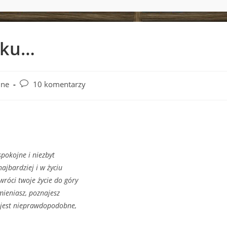
nku…
Post
nne
10 komentarzy
ory:
comments:
pokojne i niezbyt
ajbardziej i w życiu
wróci twoje życie do góry
mieniasz, poznajesz
m jest nieprawdopodobne,