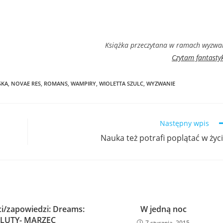
Książka przeczytana w ramach wyzwa
Czytam fantasty
SKA
,
NOVAE RES
,
ROMANS
,
WAMPIRY
,
WIOLETTA SZULC
,
WYZWANIE
Następny wpis
Nauka też potrafi poplątać w życ
i/zapowiedzi: Dreams:
W jedną noc
LUTY- MARZEC
7 stycznia, 2015