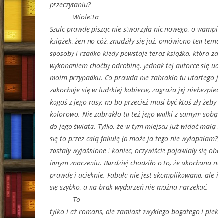
przeczytaniu?
Wioletta
Szulc prawdę pisząc nie stworzyła nic nowego, o wampi
książek, żen no cóż, znudziły się już, omówiono ten te
sposoby i rzadko kiedy powstaje teraz książka, która z
wykonaniem choćby odrobinę. Jednak tej autorce się u
moim przypadku. Co prawda nie zabrakło tu utartego 
zakochuje się w ludzkiej kobiecie, zagraża jej niebezpi
kogoś z jego rasy, no bo przecież musi być ktoś zły żeby 
kolorowo. Nie zabrakło tu też jego walki z samym sobą 
do jego świata. Tylko, że w tym miejscu już widać małą
się to przez całą fabułę (a może ja tego nie wyłapałam?)
zostały wyjaśnione i koniec, oczywiście pojawiały się ob
innym znaczeniu. Bardziej chodziło o to, że ukochana 
prawdę i ucieknie. Fabuła nie jest skomplikowana, ale i
się szybko, a na brak wydarzeń nie można narzekać.
To
tylko i aż romans, ale zamiast zwykłego bogatego i piek