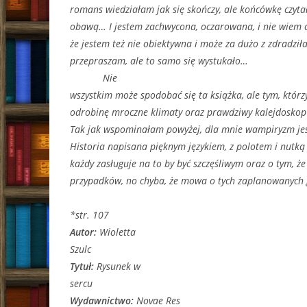
romans wiedziałam jak się skończy, ale końcówkę czyta
obawą… I jestem zachwycona, oczarowana, i nie wiem c
że jestem też nie obiektywna i może za dużo z zdradziłam
przepraszam, ale to samo się wystukało…
Nie
wszystkim może spodobać się ta książka, ale tym, którz
odrobinę mroczne klimaty oraz prawdziwy kalejdoskop 
Tak jak wspominałam powyżej, dla mnie wampiryzm je
Historia napisana pięknym językiem, z polotem i nutk
każdy zasługuje na to by być szczęśliwym oraz o tym, że
przypadków, no chyba, że mowa o tych zaplanowanych g
*str. 107
Autor:
Wioletta
Szulc
Tytuł:
Rysunek w
sercu
Wydawnictwo:
Novae Res