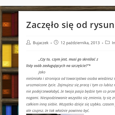
Zaczęło się od rysu
Post
Post
Post
Bujaczek
12 października, 2013
I
author:
published:
categ
„Czy to, czym jest, musi go skreślać z
listy osób zasługujących na szczęście?”*
Jako
nieśmiała i stroniąca od towarzystwa osoba wiedziesz s
urozmaicone życie. Zajmujesz się pracą i tym co lubisz n
nie podejrzewałabyś, że twoja pasja będzie tym co prze
nogami. Niespodziewanie wszystko się zmienia, ty się z
całkiem inną siebie. Wszystko dzieje się szybko, czase
ale czujesz, że tak właśnie powinno być.