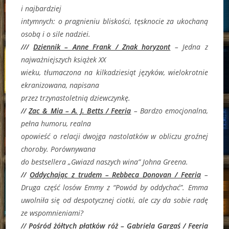
i najbardziej
intymnych: o pragnieniu bliskości, tęsknocie za ukochaną
osobą i o sile nadziei.
///
Dziennik – Anne Frank / Znak horyzont
–
Jedna z
najważniejszych książek XX
wieku, tłumaczona na kilkadziesiąt języków, wielokrotnie
ekranizowana, napisana
przez trzynastoletnią dziewczynkę.
//
Zac & Mia – A. J. Betts / Feeria
–
Bardzo emocjonalna,
pełna humoru, realna
opowieść o relacji dwojga nastolatków w obliczu groźnej
choroby.
Porównywana
do bestsellera „Gwiazd naszych wina” Johna Greena.
//
Oddychając z trudem – Rebbeca Donovan / Feeria
–
Druga część losów Emmy z “Powód by oddychać”. Emma
uwolniła się od despotycznej ciotki, ale czy da sobie radę
ze wspomnieniami?
//
Pośród żółtych płatków róż – Gabriela Gargaś / Feeria