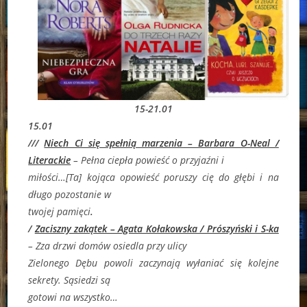
15-21.01
15.01
///
Niech Ci się spełnią marzenia – Barbara O-Neal /
Literackie
–
Pełna ciepła powieść o przyjaźni i
miłości…[Ta] kojąca opowieść poruszy cię do głębi i na
długo pozostanie w
twojej pamięci
.
/
Zaciszny zakątek – Agata Kołakowska / Prószyński i S-ka
–
Zza drzwi domów osiedla przy ulicy
Zielonego Dębu powoli zaczynają wyłaniać się kolejne
sekrety. Sąsiedzi są
gotowi na wszystko…