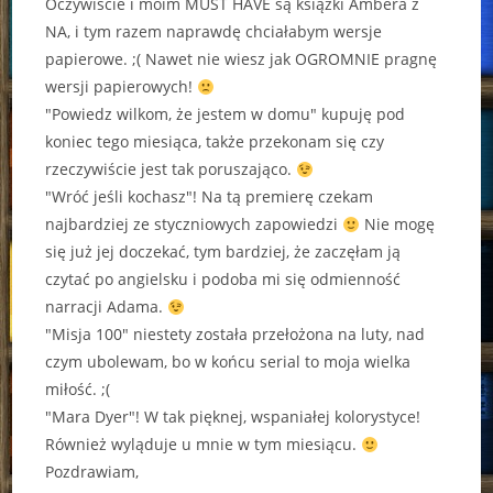
Oczywiście i moim MUST HAVE są książki Ambera z
NA, i tym razem naprawdę chciałabym wersje
papierowe. ;( Nawet nie wiesz jak OGROMNIE pragnę
wersji papierowych!
"Powiedz wilkom, że jestem w domu" kupuję pod
koniec tego miesiąca, także przekonam się czy
rzeczywiście jest tak poruszająco.
"Wróć jeśli kochasz"! Na tą premierę czekam
najbardziej ze styczniowych zapowiedzi
Nie mogę
się już jej doczekać, tym bardziej, że zaczęłam ją
czytać po angielsku i podoba mi się odmienność
narracji Adama.
"Misja 100" niestety została przełożona na luty, nad
czym ubolewam, bo w końcu serial to moja wielka
miłość. ;(
"Mara Dyer"! W tak pięknej, wspaniałej kolorystyce!
Również wyląduje u mnie w tym miesiącu.
Pozdrawiam,