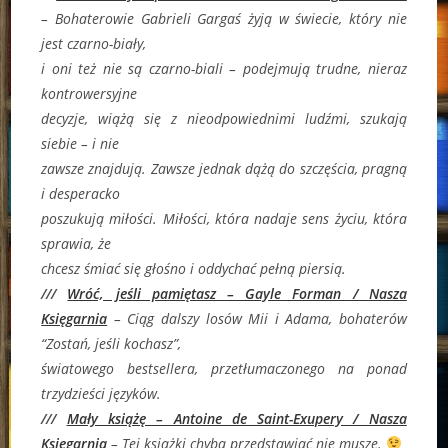
–
Bohaterowie Gabrieli Gargaś żyją w świecie, który nie
jest czarno-biały,
i oni też nie są czarno-biali – podejmują trudne, nieraz
kontrowersyjne
decyzje, wiążą się z nieodpowiednimi ludźmi, szukają
siebie – i nie
zawsze znajdują. Zawsze jednak dążą do szczęścia, pragną
i desperacko
poszukują miłości. Miłości, która nadaje sens życiu, która
sprawia, że
chcesz śmiać się głośno i oddychać pełną piersią.
///
Wróć, jeśli pamiętasz – Gayle Forman / Nasza
Księgarnia
–
Ciąg dalszy losów Mii i Adama, bohaterów
“Zostań, jeśli kochasz”,
światowego bestsellera, przetłumaczonego na ponad
trzydzieści języków.
///
Mały książę – Antoine de Saint-Exupery / Nasza
Księgarnia
– Tej książki chyba przedstawiać nie muszę.