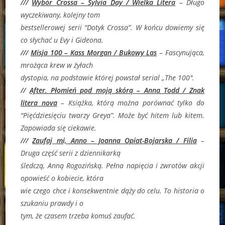
///
Wybór Crossa – Sylvia Day / Wielka Litera
–
Długo
wyczekiwany, kolejny tom
bestsellerowej serii “Dotyk Crossa”. W końcu dowiemy się
co słychać u Evy i Gideona.
///
Misja 100 – Kass Morgan / Bukowy Las
–
Fascynująca,
mrożąca krew w żyłach
dystopia, na podstawie której powstał serial „The 100″.
//
After. Płomień pod moją skórą – Anna Todd / Znak
litera nova
– Książka, którą można porównać tylko do
“Pięćdziesięciu twarzy Greya”. Może być hitem lub kitem.
Zapowiada się ciekawie.
///
Zaufaj mi, Anno – Joanna Opiat-Bojarska / Filia
–
Druga część serii z dziennikarką
śledczą, Anną Rogozińską. Pełna napięcia i zwrotów akcji
opowieść o kobiecie, która
wie czego chce i konsekwentnie dąży do celu. To historia o
szukaniu prawdy i o
tym, że czasem trzeba komuś zaufać.