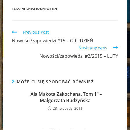
TAGS:
NOWOŚCI/ZAPOWIEDZI
Read
Previous Post
more
Nowości/zapowiedzi #15 – GRUDZIEŃ
articles
Następny wpis
Nowości/zapowiedzi #2/2015 – LUTY
MOŻE CI SIĘ SPODOBAĆ RÓWNIEŻ
„Ala Makota Zakochana. Tom 1” –
Małgorzata Budzyńska
28 listopada, 2011