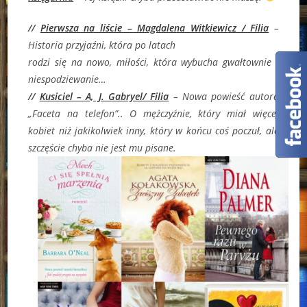
//
Pierwsza na liście – Magdalena Witkiewicz / Filia
–
Historia przyjaźni, która po latach
rodzi się na nowo, miłości, która wybucha gwałtownie i
niespodziewanie…
//
Kusiciel – A, J. Gabryel/ Filia
–
Nowa powieść autora
„Faceta na telefon”.. O mężczyźnie, który miał więcej
kobiet niż jakikolwiek inny, który w końcu coś poczuł, ale
szczęście chyba nie jest mu pisane.