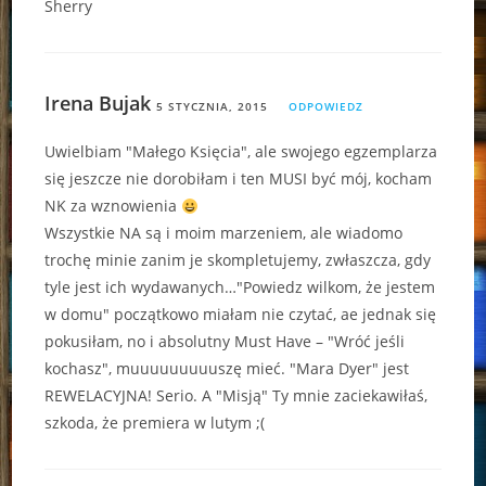
Sherry
Irena Bujak
5 STYCZNIA, 2015
ODPOWIEDZ
Uwielbiam "Małego Księcia", ale swojego egzemplarza
się jeszcze nie dorobiłam i ten MUSI być mój, kocham
NK za wznowienia
Wszystkie NA są i moim marzeniem, ale wiadomo
trochę minie zanim je skompletujemy, zwłaszcza, gdy
tyle jest ich wydawanych…"Powiedz wilkom, że jestem
w domu" początkowo miałam nie czytać, ae jednak się
pokusiłam, no i absolutny Must Have – "Wróć jeśli
kochasz", muuuuuuuuuszę mieć. "Mara Dyer" jest
REWELACYJNA! Serio. A "Misją" Ty mnie zaciekawiłaś,
szkoda, że premiera w lutym ;(