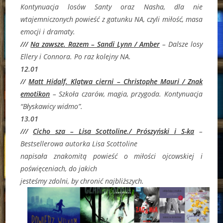
Kontynuacja losów Santy oraz Nasha, dla nie
wtajemniczonych powieść z gatunku NA, czyli miłość, masa
emocji i dramaty.
///
Na zawsze. Razem – Sandi Lynn / Amber
– Dalsze losy
Ellery i Connora. Po raz kolejny NA.
12.01
//
Matt Hidalf. Klątwa cierni – Christophe Mauri / Znak
emotikon
– Szkoła czarów, magia, przygoda. Kontynuacja
“Błyskawicy widmo”.
13.01
///
Cicho sza – Lisa Scottoline
.
/ Prószyński i S-ka
–
Bestsellerowa autorka Lisa Scottoline
napisała znakomitą powieść o miłości ojcowskiej i
poświęceniach, do jakich
jesteśmy zdolni, by chronić najbliższych.