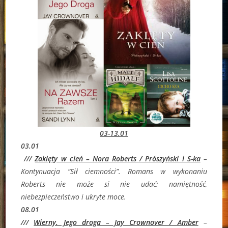
03-13.01
03.01
///
Zaklęty w cień – Nora Roberts / Prószyński i S-ka
–
Kontynuacja “Sił ciemności”. Romans w wykonaniu
Roberts nie może si nie udać: namiętność,
niebezpieczeństwo i ukryte moce.
08.01
///
Wierny. Jego droga – Jay Crownover / Amber
–