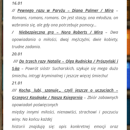
16.01
//
Pewnego razu w Paryżu – Diana Palmer / Mira
–
Romans, romans, romans. On jest staszy, ona młodsza, on
wzbrania się, ale gdy ona potrzebuje pomocy…
/
Niebezpieczna gra – Nora Roberts / Mira
– Dwa
opowiadania o miłości, dwaj mężczyźni, dwie kobiety,
trudne zadania.
20.01
///
Do trzech razy Natalie – Olga Rudnicka / Prószyński i
S-ka
– Powrót sióstr Sucharskich, szykuje się mega dużo
śmiechu, intrygi kryminalnej i jeszcze więcej śmiechu!
21.01
///
Kocha, lubi, szanuje… czyli jeszcze o uczuciach –
Grzegorz Kasdepke / Nasza Księgarnia
–
Zbiór zabawnych
opowiadań poświęconych
między innymi miłości, nienawiści, strachowi i poczuciu
winy. Na końcu każdej
historii znajdują się: opis konkretnej emocji oraz