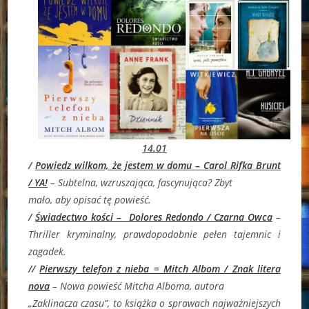
14.01
/
Powiedz wilkom, że jestem w domu – Carol Rifka Brunt
/ YA!
–
Subtelna, wzruszająca, fascynująca? Zbyt
mało, aby opisać tę powieść.
/
Świadectwo kości – Dolores Redondo / Czarna Owca
–
Thriller kryminalny, prawdopodobnie pełen tajemnic i
zagadek.
//
Pierwszy telefon z nieba = Mitch Albom / Znak litera
nova
–
Nowa powieść Mitcha Alboma, autora
„Zaklinacza czasu”, to książka o sprawach najważniejszych