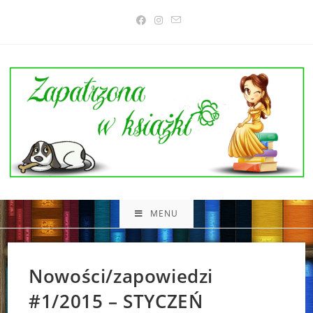
Skip
to
content
MENU
Nowości/zapowiedzi
#1/2015 – STYCZEŃ