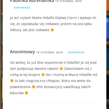
Paulinka Adrenalinka
19 STYCZNIA, 2015
ODPOWIEDZ
ja też czytam Matta Hidalfa Klątwę Cierni i wydaje mi
się, ze zapowiada się ciekawie, jestem na początku
lektury, ale jest ciekawie
Anonimowy
19 STYCZNIA, 2015
ODPOWIEDZ
Oo widzę, że już ktoś wspomniał o Hidalfie! Ja się pod
tym podpisuję dwoma rękami
Zakochałam się z
córką w tej książce
No i trochę w Macie Hidalfie też
to taki niegrzeczny chłopiec, która ma wiele do
powiedzenia
ehh dziewczyny uwielbiają takich
łobuzów