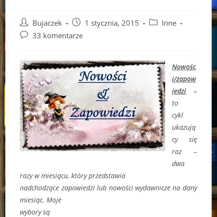
Post
Post
Post
Bujaczek
1 stycznia, 2015
Inne
author:
published:
category:
Post
33 komentarze
comments:
Nowośc
i/zapow
iedzi
–
to
cykl
ukazują
cy się
raz –
dwa
razy w miesiącu, który przedstawia
nadchodzące zapowiedzi lub nowości wydawnicze na dany
miesiąc. Moje
wybory są