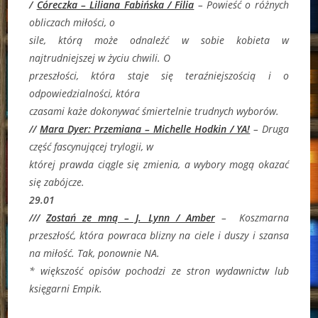
/
Córeczka – Liliana Fabińska / Filia
–
Powieść o różnych
obliczach miłości, o
sile, którą może odnaleźć w sobie kobieta w
najtrudniejszej w życiu chwili. O
przeszłości, która staje się teraźniejszością i o
odpowiedzialności, która
czasami każe dokonywać śmiertelnie trudnych wyborów.
//
Mara Dyer: Przemiana – Michelle Hodkin / YA!
–
Druga
część fascynującej trylogii, w
której prawda ciągle się zmienia, a wybory mogą okazać
się zabójcze.
29.01
///
Zostań ze mną – J. Lynn / Amber
–
Koszmarna
przeszłość, która powraca blizny na ciele i duszy i szansa
na miłość. Tak, ponownie NA.
* większość opisów pochodzi ze stron wydawnictw lub
księgarni Empik.