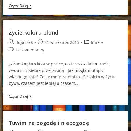
Zemsta
Czytaj Dalej
Czy
Zwykłe
Morderstwa?
Życie koloru blond
Post
Post
Post
Bujaczek
21 września, 2015
Inne
author:
published:
category:
Post
19 komentarzy
comments:
„- Zamknęłam kota w pralce, co teraz? - dałam radę
wydusić z siebie przerażona - Jak mogłam utopić
własnego kota? Co ze mnie za matka...”.* Jak to w życiu
bywa, czasem jest lepiej a czasem…
Życie
Czytaj Dalej
Koloru
Blond
Tuwim na pogodę i niepogodę