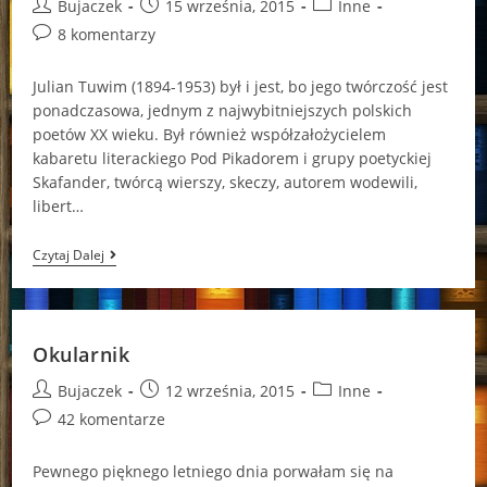
Post
Post
Post
Bujaczek
15 września, 2015
Inne
author:
published:
category:
Post
8 komentarzy
comments:
Julian Tuwim (1894-1953) był i jest, bo jego twórczość jest
ponadczasowa, jednym z najwybitniejszych polskich
poetów XX wieku. Był również współzałożycielem
kabaretu literackiego Pod Pikadorem i grupy poetyckiej
Skafander, twórcą wierszy, skeczy, autorem wodewili,
libert…
Tuwim
Czytaj Dalej
Na
Pogodę
I
Niepogodę
Okularnik
Post
Post
Post
Bujaczek
12 września, 2015
Inne
author:
published:
category:
Post
42 komentarze
comments:
Pewnego pięknego letniego dnia porwałam się na