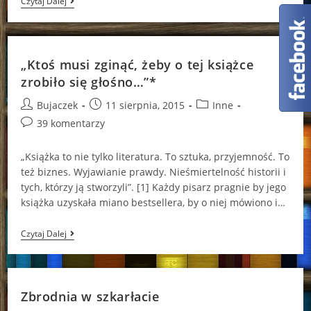
Jesteśmy
Czytaj Dalej
Jedną
Z
Wysp?
„Ktoś musi zginąć, żeby o tej książce
zrobiło się głośno…”*
Post
Post
Post
Bujaczek
11 sierpnia, 2015
Inne
author:
published:
category:
Post
39 komentarzy
comments:
„Książka to nie tylko literatura. To sztuka, przyjemność. To
też biznes. Wyjawianie prawdy. Nieśmiertelność historii i
tych, którzy ją stworzyli”. [1] Każdy pisarz pragnie by jego
książka uzyskała miano bestsellera, by o niej mówiono i…
„Ktoś
Czytaj Dalej
Musi
Zginąć,
Żeby
O
Tej
Zbrodnia w szkarłacie
Książce