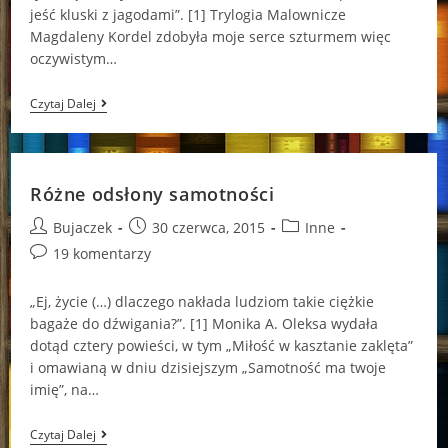
jeść kluski z jagodami”. [1] Trylogia Malownicze
Magdaleny Kordel zdobyła moje serce szturmem więc
oczywistym…
Koniec
Czytaj Dalej
Może
Być
Początkiem
Różne odsłony samotności
Post
Post
Post
Bujaczek
30 czerwca, 2015
Inne
author:
published:
category:
Post
19 komentarzy
comments:
„Ej, życie (…) dlaczego nakłada ludziom takie ciężkie
bagaże do dźwigania?”. [1] Monika A. Oleksa wydała
dotąd cztery powieści, w tym „Miłość w kasztanie zaklęta”
i omawianą w dniu dzisiejszym „Samotność ma twoje
imię”, na…
Różne
Czytaj Dalej