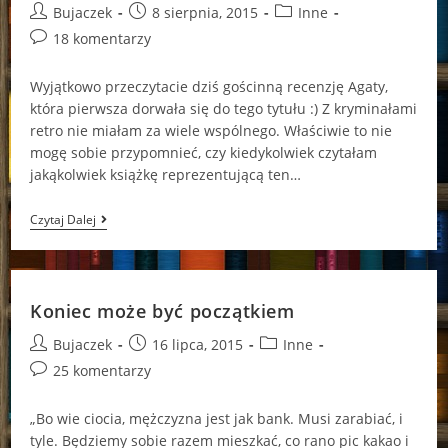
Zrobiło
Post
Post
Post
Bujaczek
8 sierpnia, 2015
Inne
Się
Głośno…”*
author:
published:
category:
Post
18 komentarzy
comments:
Wyjątkowo przeczytacie dziś gościnną recenzję Agaty,
która pierwsza dorwała się do tego tytułu :) Z kryminałami
retro nie miałam za wiele wspólnego. Właściwie to nie
mogę sobie przypomnieć, czy kiedykolwiek czytałam
jakąkolwiek książkę reprezentującą ten…
Zbrodnia
Czytaj Dalej
W
Szkarłacie
Koniec może być początkiem
Post
Post
Post
Bujaczek
16 lipca, 2015
Inne
author:
published:
category:
Post
25 komentarzy
comments:
„Bo wie ciocia, mężczyzna jest jak bank. Musi zarabiać, i
tyle. Będziemy sobie razem mieszkać, co rano pic kakao i