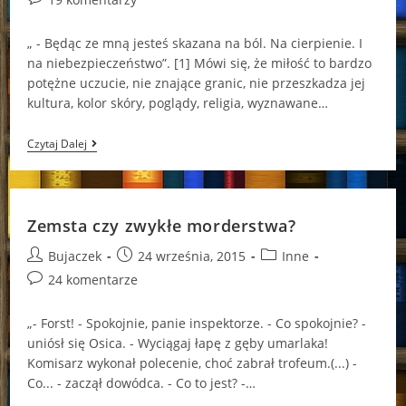
comments:
„ - Będąc ze mną jesteś skazana na ból. Na cierpienie. I
na niebezpieczeństwo”. [1] Mówi się, że miłość to bardzo
potężne uczucie, nie znające granic, nie przeszkadza jej
kultura, kolor skóry, poglądy, religia, wyznawane…
Miłość
Czytaj Dalej
Ponad
Wszystko
Zemsta czy zwykłe morderstwa?
Post
Post
Post
Bujaczek
24 września, 2015
Inne
author:
published:
category:
Post
24 komentarze
comments:
„- Forst! - Spokojnie, panie inspektorze. - Co spokojnie? -
uniósł się Osica. - Wyciągaj łapę z gęby umarlaka!
Komisarz wykonał polecenie, choć zabrał trofeum.(...) -
Co... - zaczął dowódca. - Co to jest? -…