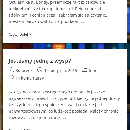
Okularnika K. Bondy, przemilczę fakt iż całkowicie
umknęło mi, że to drugi tom serii. Pełna nadziei
zdobyłam Pochłaniacza i zabrałam się za czytanie,
niestety bardzo szybko się poddałam…
Okularnik
Czytaj Dalej
Jesteśmy jedną z wysp?
Post
Post
Post
Bujaczek
14 sierpnia, 2015
Inne
author:
published:
category:
Post
14 komentarzy
comments:
„– Wyspy oceanu zewnętrznego nie pojęły jeszcze
największej z prawd – że życie ludzkie, życie jednej duszy
jest życiem całego społeczeństwa. Jako takie jest
najwartościowszym, co ludzkość posiada. Należy chronić
każde życie, bo jedna dusza…