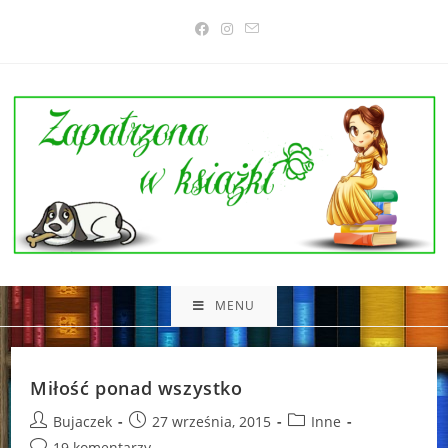
Skip
to
content
MENU
Miłość ponad wszystko
Post
Post
Post
Bujaczek
27 września, 2015
Inne
author:
published:
category:
Post
19 komentarzy