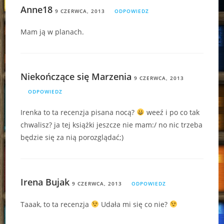
Anne18
9 CZERWCA, 2013
ODPOWIEDZ
Mam ją w planach.
Niekończące się Marzenia
9 CZERWCA, 2013
ODPOWIEDZ
Irenka to ta recenzja pisana nocą?
weeź i po co tak
chwalisz? ja tej książki jeszcze nie mam:/ no nic trzeba
będzie się za nią porozglądać;)
Irena Bujak
9 CZERWCA, 2013
ODPOWIEDZ
Taaak, to ta recenzja
Udała mi się co nie?