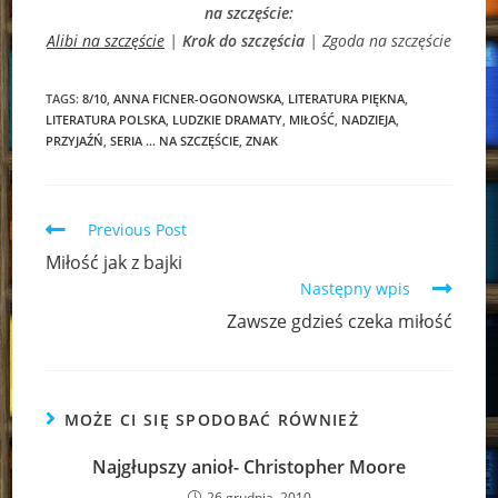
na szczęście:
Alibi na szczęście
|
Krok do szczęścia
| Zgoda na szczęście
TAGS:
8/10
,
ANNA FICNER-OGONOWSKA
,
LITERATURA PIĘKNA
,
LITERATURA POLSKA
,
LUDZKIE DRAMATY
,
MIŁOŚĆ
,
NADZIEJA
,
PRZYJAŹŃ
,
SERIA … NA SZCZĘŚCIE
,
ZNAK
Read
Previous Post
more
Miłość jak z bajki
articles
Następny wpis
Zawsze gdzieś czeka miłość
MOŻE CI SIĘ SPODOBAĆ RÓWNIEŻ
Najgłupszy anioł- Christopher Moore
26 grudnia, 2010