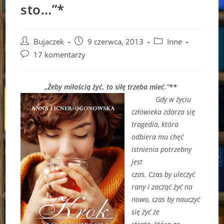
sto…”*
Post
Post
Post
Bujaczek
9 czerwca, 2013
Inne
author:
published:
category:
Post
17 komentarzy
comments:
„Żeby miłością żyć, to siłę trzeba mieć.”**
Gdy w życiu
człowieka zdarza się
tragedia, która
odbiera mu chęć
istnienia potrzebny
jest
czas. Czas by uleczyć
rany i zacząć żyć na
nowo, czas by nauczyć
się żyć ze