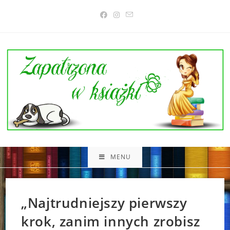
Skip
to
content
MENU
„Najtrudniejszy pierwszy
krok, zanim innych zrobisz