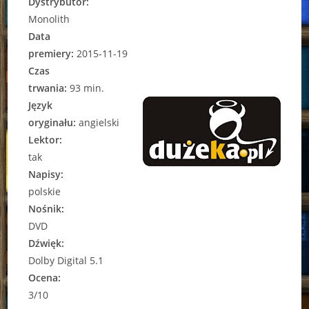
Dystrybutor:
Monolith
Data
premiery:
2015-11-19
Czas
trwania:
93 min.
Język
oryginału:
angielski
Lektor:
tak
Napisy:
polskie
Nośnik:
DVD
Dźwięk:
Dolby Digital 5.1
Ocena:
3/10