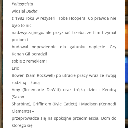
Poltegreista
widział
Ducha
z 1982 roku w reżyserii Tobe Hoopera. Co prawda nie
było to nic
nadzwyczajnego, ale przyznać trzeba, że film trzymał
poziom i
budował odpowiednie dla gatunku napięcie. Czy
Kenan Gil poradził
sobie z remekiem?
Eric
Bowen (Sam Rockwell) po utracie pracy wraz ze swoją
rodziną – żoną
Amy (Rosemarie DeWitt) oraz trójką dzieci: Kendrą
(Saxon
Sharbino), Griffin’em (Kyle Catlett) i Madison (Kennedi
Clements) –
przeprowadza się na spokojne przedmieścia. Dom do
którego się