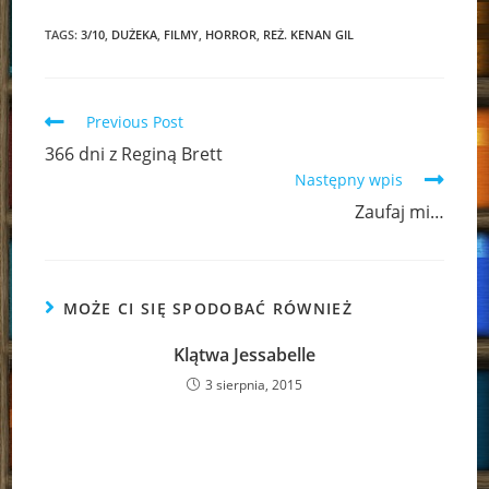
TAGS:
3/10
,
DUŻEKA
,
FILMY
,
HORROR
,
REŻ. KENAN GIL
Read
Previous Post
more
366 dni z Reginą Brett
articles
Następny wpis
Zaufaj mi…
MOŻE CI SIĘ SPODOBAĆ RÓWNIEŻ
Klątwa Jessabelle
3 sierpnia, 2015