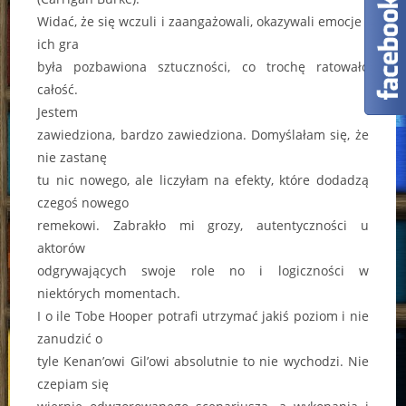
Widać, że się wczuli i zaangażowali, okazywali emocje i
ich gra
była pozbawiona sztuczności, co trochę ratowało
całość.
Jestem
zawiedziona, bardzo zawiedziona. Domyślałam się, że
nie zastanę
tu nic nowego, ale liczyłam na efekty, które dodadzą
czegoś nowego
remekowi. Zabrakło mi grozy, autentyczności u
aktorów
odgrywających swoje role no i logiczności w
niektórych momentach.
I o ile Tobe Hooper potrafi utrzymać jakiś poziom i nie
zanudzić o
tyle Kenan’owi Gil’owi absolutnie to nie wychodzi. Nie
czepiam się