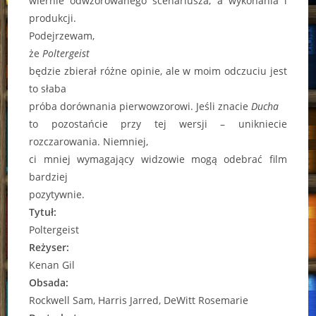
wiernie odwzorowanego scenariusza, a wykonania i
produkcji.
Podejrzewam,
że
Poltergeist
będzie zbierał różne opinie, ale w moim odczuciu jest
to słaba
próba dorównania pierwowzorowi. Jeśli znacie
Ducha
to pozostańcie przy tej wersji – unikniecie
rozczarowania. Niemniej,
ci mniej wymagający widzowie mogą odebrać film
bardziej
pozytywnie.
Tytuł:
Poltergeist
Reżyser:
Kenan Gil
Obsada:
Rockwell Sam, Harris Jarred, DeWitt Rosemarie