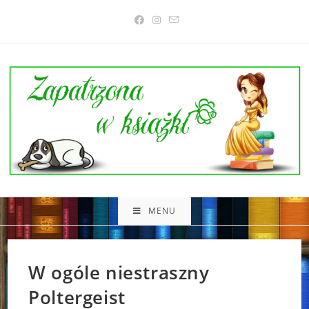
Skip
to
content
MENU
W ogóle niestraszny
Poltergeist