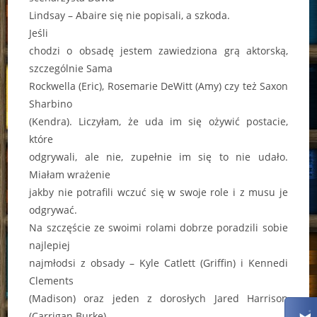
Lindsay – Abaire się nie popisali, a szkoda.
Jeśli
chodzi o obsadę jestem zawiedziona grą aktorską,
szczególnie Sama
Rockwella (Eric), Rosemarie DeWitt (Amy) czy też Saxon
Sharbino
(Kendra). Liczyłam, że uda im się ożywić postacie,
które
odgrywali, ale nie, zupełnie im się to nie udało.
Miałam wrażenie
jakby nie potrafili wczuć się w swoje role i z musu je
odgrywać.
Na szczęście ze swoimi rolami dobrze poradzili sobie
najlepiej
najmłodsi z obsady – Kyle Catlett (Griffin) i Kennedi
Clements
(Madison) oraz jeden z dorosłych Jared Harrison
(Carrigan Burke).