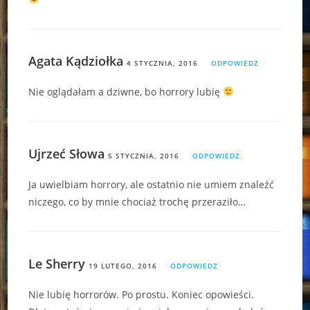
Agata Kądziołka
4 STYCZNIA, 2016
ODPOWIEDZ
Nie oglądałam a dziwne, bo horrory lubię
Ujrzeć Słowa
5 STYCZNIA, 2016
ODPOWIEDZ
Ja uwielbiam horrory, ale ostatnio nie umiem znaleźć
niczego, co by mnie chociaż trochę przeraziło…
Le Sherry
19 LUTEGO, 2016
ODPOWIEDZ
Nie lubię horrorów. Po prostu. Koniec opowieści.