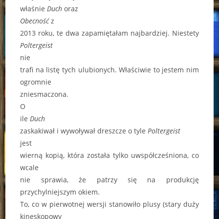
właśnie
Duch
oraz
Obecność
z
2013 roku, te dwa zapamiętałam najbardziej. Niestety
Poltergeist
nie
trafi na listę tych ulubionych. Właściwie to jestem nim
ogromnie
zniesmaczona.
O
ile
Duch
zaskakiwał i wywoływał dreszcze o tyle
Poltergeist
jest
wierną kopią, która została tylko uwspółcześniona, co
wcale
nie sprawia, że patrzy się na produkcję
przychylniejszym okiem.
To, co w pierwotnej wersji stanowiło plusy (stary duży
kineskopowy