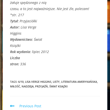
żałuje spędzonego z nią
czasu, a to jest najważniejsze. Nie jest źle, polecam!
*str. 217
Tytuł:
Przyjaciółki
Autor:
Lisa Verge
Higgins
Wydawnictwo:
Świat
Książki
Rok wydania:
lipiec 2012
Liczba
stron:
336
TAGS:
6/10
,
LISA VERGE HIGGINS
,
LISTY
,
LITERATURA AMERYKAŃSKA
,
MIŁOŚĆ
,
NADZIEJA
,
PRZYJAŹŃ
,
ŚWIAT KSIĄŻKI
Read
Previous Post