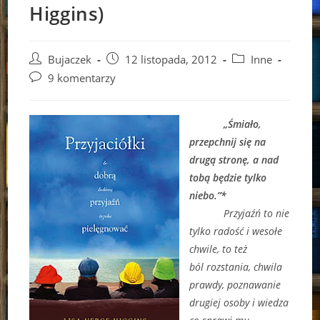
Higgins)
Post
Post
Post
Bujaczek
12 listopada, 2012
Inne
author:
published:
category:
Post
9 komentarzy
comments:
„Śmiało,
przepchnij się na
drugą stronę, a nad
tobą będzie tylko
niebo.”*
Przyjaźń to nie
tylko radość i wesołe
chwile, to też
ból rozstania, chwila
prawdy, poznawanie
drugiej osoby i wiedza