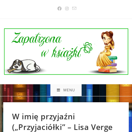
Skip
to
content
MENU
W imię przyjaźni
(„Przyjaciółki” – Lisa Verge