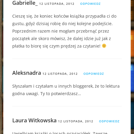
Gabrielle_
12 LISTOPADA, 2012
ODPOWIEDZ
Cieszę się, że koniec końców książka przypadła ci do
gustu, gdyż dzisiaj robię do niej kolejne podejście.
Poprzednim razem nie mogłam przebrnąć przez
początek ale skoro mówisz, że dalej idzie już jak z
płatka to biorę się czym prędzej za czytanie!
Aleksnadra
12 LISTOPADA, 2012
ODPOWIEDZ
Słyszałam i czytałam u innych bloggerek, że to lektura
godna uwagi. Ty to potwierdzasz…
Laura Witkowska
12 LISTOPADA, 2012
ODPOWIEDZ
Uwielbiam książki o losach przyjaciółek. Zawsze