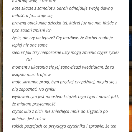
ostatnią wolę. I tak oto:
Kate skacze z samolotu, Sarah odnajduje swoją dawną
miłość, a Jo… staje się
prawną opiekunką dziecka tej, której już nie ma. Każde z
tych zadań zmieni ich
życie, ale czy na lepsze? Czy możliwe, że Rachel znała je
lepiej niż one same
siebie? Jak trzy niepozorne listy mogą zmienić czyjeś życie?
Od
momentu ukazania się jej zapowiedzi wiedziałam, że ta
książka musi trafić w
moje skromne progi, bym prędzej czy później, mogła się z
nią zapoznać. Na rynku
wydawniczym jest mnóstwo książek tego typu i nawet fakt,
że miałam przyjemność
czytać kila z nich, nie zniechęca mnie do sięgania po
kolejne. Jest coś w
takich pozycjach co przyciąga czytelnika i sprawia, że ten