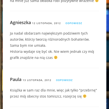
na mnie już sama okładka robi pozytywne wrażenie
Agnieszka
12 LISTOPADA, 2012
ODPOWIEDZ
Ja nadal obdarzam największym podziwem tych
autorów, którzy tworzą różnorodnych bohaterów.
Sama bym nie umiała.
Historia wydaje się być ok. Nie wiem jednak czy mój
grafik znajdzie na nią czas
Paula
13 LISTOPADA, 2012
ODPOWIEDZ
Książka w sam raz dla mnie, więc jak tylko "przebrnę"
przez mój obecny stos tomiszcz, rozejrzę się