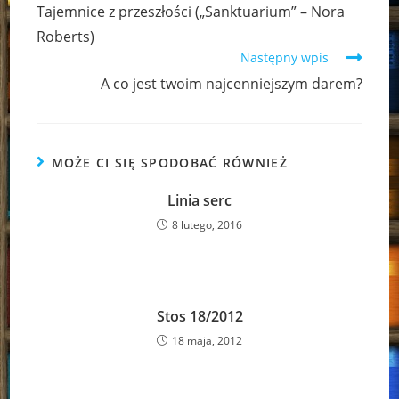
more
Tajemnice z przeszłości („Sanktuarium” – Nora
articles
Roberts)
Następny wpis
A co jest twoim najcenniejszym darem?
MOŻE CI SIĘ SPODOBAĆ RÓWNIEŻ
Linia serc
8 lutego, 2016
Stos 18/2012
18 maja, 2012