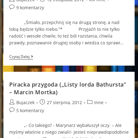
author:
published:
category:
Post
9 komentarzy
comments:
„Śmiało, przepchnij się na drugą stronę, a nad
tobą będzie tylko niebo.”* Przyjaźń to nie tylko
radość i wesołe chwile, to też ból rozstania, chwila
prawdy, poznawanie drugiej osoby i wiedza co sprawi…
W
Czytaj Dalej
Imię
Przyjaźni
(„Przyjaciółki”
–
Lisa
Piracka przygoda („Listy lorda Bathursta”
Verge
Higgins)
– Marcin Mortka)
Post
Post
Post
Bujaczek
27 sierpnia, 2012
Inne
author:
published:
category:
Post
5 komentarzy
comments:
„- Co takiego? - Marynarz wybałuszył oczy. – Ale
myśmy właśnie z niego zwiali!- Jesteś nieprawdopodobnie