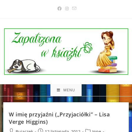
Skip
to
content
MENU
W imię przyjaźni („Przyjaciółki” – Lisa
Verge Higgins)
Post
Post
Post
Bujaczek
12 listopada, 2012
Inne