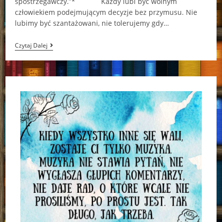
spostrzegawczy.”* Każdy lubi być wolnym
człowiekiem podejmującym decyzje bez przymusu. Nie
lubimy być szantażowani, nie tolerujemy gdy…
Piracka
Czytaj Dalej
Przygoda
(„Listy
Lorda
Bathursta”
–
Marcin
Mortka)