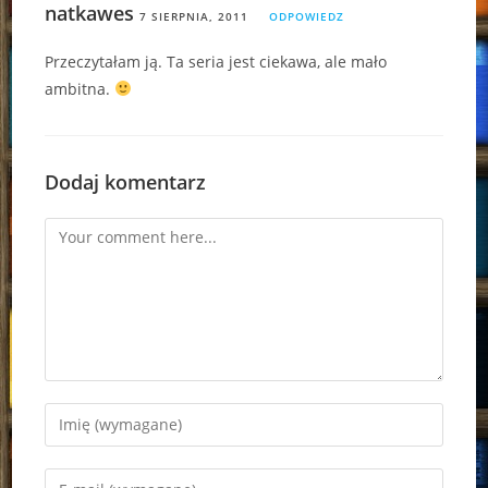
natkawes
7 SIERPNIA, 2011
ODPOWIEDZ
Przeczytałam ją. Ta seria jest ciekawa, ale mało
ambitna.
Dodaj komentarz
Comment
Enter
your
name
Enter