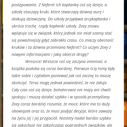
postępowanie. Z Neferet ich kapłanką coś się dzieje, a
szkołę otaczają kruki, które stwarzają dziwną aurę i
atakują dziewczynę. Do szkoły przypływa arcykapłanka i
ukróca trochę rządy kapłanki szkoły. Zoey znowu
wplątuje się w związek, który jednak nie miał szansy stać
się poważniejszy gdyż zabrakło czasu. Co znaczy obecność
kruków i ta dziwna przemiana Neferet? Co uczyni Zoey z
nowymi informacjami i jaką obierze drogę?
Wreszcie! Wreszcie coś się zaczyna zmieniać, a
książka podoba się coraz bardziej. Pierwsze trzy tomy były
takie sobie i czytałam ponieważ jak coś zacznę to muszę
skończyć. Teraz mogę jednak powiedzieć, że nie żałuje.
Cały czas coś się dzieje, bohaterowie nie mają ani chwili
spokoju i muszą działać szybko i w sposób przemyślany.
Zoey coraz bardziej rozumie, że moce, które ma to duży
obowiązek oraz to, że musi podjąć decyzje, które zaważą
na życiu jej i jej przyjaciół. Niestety nadal bardzo szybko
się zakochuje nie zakończając poprzednich związków, ale