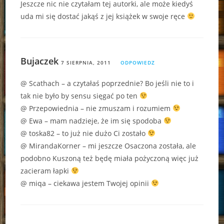
Jeszcze nic nie czytałam tej autorki, ale może kiedyś
uda mi się dostać jakąś z jej książek w swoje ręce
Bujaczek
7 SIERPNIA, 2011
ODPOWIEDZ
@ Scathach – a czytałaś poprzednie? Bo jeśli nie to i
tak nie było by sensu sięgać po ten
@ Przepowiednia – nie zmuszam i rozumiem
@ Ewa – mam nadzieje, że im się spodoba
@ toska82 – to już nie dużo Ci zostało
@ MirandaKorner – mi jeszcze Osaczona została, ale
podobno Kuszoną też będę miała pożyczoną więc już
zacieram łapki
@ miqa – ciekawa jestem Twojej opinii