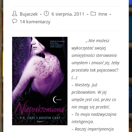
Post
Post
Post
Bujaczek
6 sierpnia, 2011
Inne
author:
published:
category:
Post
14 komentarzy
comments:
„-Nie możesz
wykorzystać swojej
umiejętności sterowania
umysłem i zmusić jej, żeby
przestała tak pajacować?
(…)
– Niestety. Już
próbowałam. W jej
umyśle jest coś, przez co
nie mogę się przebić.
– To moja nadzwyczajna
inteligencja.
– Raczej impertynencja