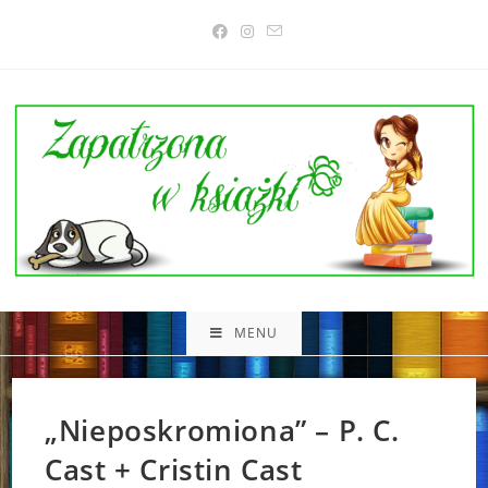
Skip
to
content
MENU
„Nieposkromiona” – P. C.
Cast + Cristin Cast