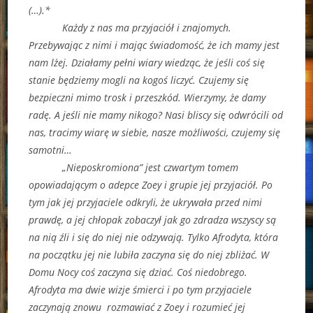
(…).*
Każdy z nas ma przyjaciół i znajomych.
Przebywając z nimi i mając świadomość, że ich mamy jest
nam lżej. Działamy pełni wiary wiedząc, że jeśli coś się
stanie będziemy mogli na kogoś liczyć. Czujemy się
bezpieczni mimo trosk i przeszkód. Wierzymy, że damy
radę. A jeśli nie mamy nikogo? Nasi bliscy się odwrócili od
nas, tracimy wiarę w siebie, nasze możliwości, czujemy się
samotni…
„Nieposkromiona” jest czwartym tomem
opowiadającym o adepce Zoey i grupie jej przyjaciół. Po
tym jak jej przyjaciele odkryli, że ukrywała przed nimi
prawdę, a jej chłopak zobaczył jak go zdradza wszyscy są
na nią źli i się do niej nie odzywają. Tylko Afrodyta, która
na początku jej nie lubiła zaczyna się do niej zbliżać. W
Domu Nocy coś zaczyna się dziać. Coś niedobrego.
Afrodyta ma dwie wizje śmierci i po tym przyjaciele
zaczynają znowu rozmawiać z Zoey i rozumieć jej