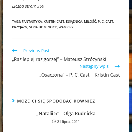
Liczba stron:
360
TAGS:
FANTASTYKA
,
KRISTIN CAST
,
KSIĄŻNICA
,
MIŁOŚĆ
,
P. C. CAST
,
PRZYJAŹŃ
,
SERIA DOM NOCY
,
WAMPIRY
Read
Previous Post
more
„Raz lepiej raz gorzej” – Mateusz Stróżyński
articles
Następny wpis
„Osaczona” – P. C. Cast + Kristin Cast
MOŻE CI SIĘ SPODOBAĆ RÓWNIEŻ
„Natalii 5” – Olga Rudnicka
21 lipca, 2011