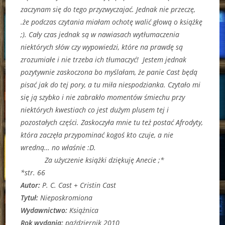
zaczynam się do tego przyzwyczajać. Jednak nie przeczę,
.że podczas czytania miałam ochotę walić głową o książkę
;). Cały czas jednak są w nawiasach wytłumaczenia
niektórych słów czy wypowiedzi, które na prawdę są
zrozumiałe i nie trzeba ich tłumaczyć! Jestem jednak
pozytywnie zaskoczona bo myślałam, że panie Cast będą
pisać jak do tej pory, a tu miła niespodzianka. Czytało mi
się ją szybko i nie zabrakło momentów śmiechu przy
niektórych kwestiach co jest dużym plusem tej i
pozostałych części. Zaskoczyła mnie tu też postać Afrodyty,
która zaczęła przypominać kogoś kto czuje, a nie
wredną… no właśnie :D.
Za użyczenie książki dziękuję Anecie ;*
*str. 66
Autor
:
P. C. Cast + Cristin Cast
Tytuł:
Nieposkromiona
Wydawnictwo:
Książnica
Rok wydania:
październik 2010