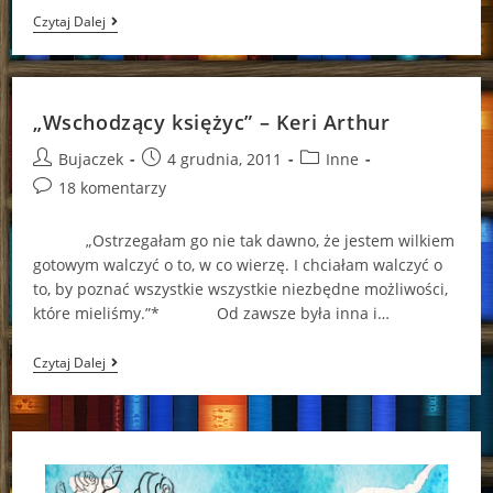
„Całując
Czytaj Dalej
Grzech”
–
Keri
Arthur
„Wschodzący księżyc” – Keri Arthur
Post
Post
Post
Bujaczek
4 grudnia, 2011
Inne
author:
published:
category:
Post
18 komentarzy
comments:
„Ostrzegałam go nie tak dawno, że jestem wilkiem
gotowym walczyć o to, w co wierzę. I chciałam walczyć o
to, by poznać wszystkie wszystkie niezbędne możliwości,
które mieliśmy.”* Od zawsze była inna i…
„Wschodzący
Czytaj Dalej
Księżyc”
–
Keri
Arthur