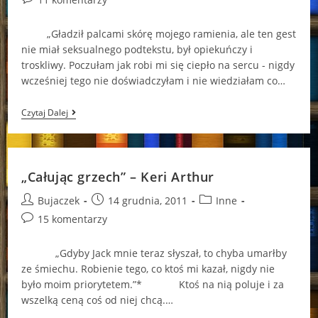
comments:
„Gładził palcami skórę mojego ramienia, ale ten gest
nie miał seksualnego podtekstu, był opiekuńczy i
troskliwy. Poczułam jak robi mi się ciepło na sercu - nigdy
wcześniej tego nie doświadczyłam i nie wiedziałam co…
„Kuszące
Czytaj Dalej
Zło”
–
Keri
Arthur
„Całując grzech” – Keri Arthur
Post
Post
Post
Bujaczek
14 grudnia, 2011
Inne
author:
published:
category:
Post
15 komentarzy
comments:
„Gdyby Jack mnie teraz słyszał, to chyba umarłby
ze śmiechu. Robienie tego, co ktoś mi kazał, nigdy nie
było moim priorytetem.”* Ktoś na nią poluje i za
wszelką ceną coś od niej chcą.…