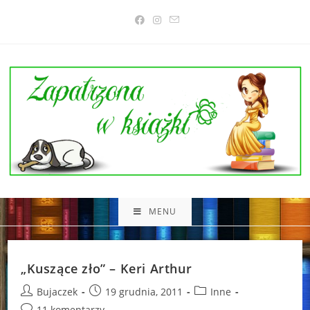
Skip
to
content
MENU
„Kuszące zło” – Keri Arthur
Post
Post
Post
Bujaczek
19 grudnia, 2011
Inne
author:
published:
category:
Post
11 komentarzy