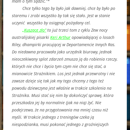
mam o tym sądzić.”*
Chce tylko tego by było jak dawniej, chce by było po
staremu i zrobi wszystko by tak się stało. Jest w stanie
uczynić wszystko by osiągnąć pożądany cel.
„Kuszące zło”
to już trzeci tom z cyklu Zew nocy
australijskiej pisarki
Keri Arthur
opowiadającej o losach
Riley, dhampirki pracującej w Departamencie Innych Ras.
Do niedawna pracowała jako urzędnik biurowy, jednak
nieoczekiwany splot zdarzeń zmusza ją do robienia rzeczy,
których nie chce i bycia tym czym nie chce się stać, a
mianowicie Strażnikiem. Los jest jednak przewrotny i nie
zawsze dzieje się tak jak my tego chcemy z tego też
powodu dziewczyna jest właśnie w trakcie szkolenia na
Strażnika. Musi stać się nim by dokończyć sprawę, która
przeszkadza jej by normalnie (jak na nią) żyć. Nie
podejrzewa, że na przygotowania ma mniej czasu niż
myśli. W trakcie jednego z treningów czeka ją
niespodzianka, musi pokonać jednego z groźniejszych