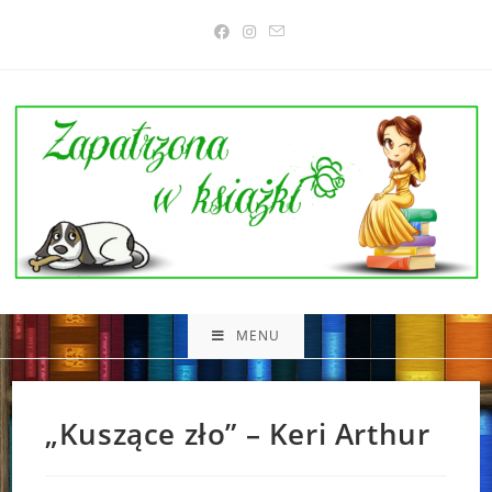
Skip
to
content
MENU
„Kuszące zło” – Keri Arthur