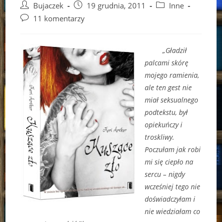
Post
Post
Post
Bujaczek
19 grudnia, 2011
Inne
author:
published:
category:
Post
11 komentarzy
comments:
„Gładził
palcami skórę
mojego ramienia,
ale ten gest nie
miał seksualnego
podtekstu, był
opiekuńczy i
troskliwy.
Poczułam jak robi
mi się ciepło na
sercu – nigdy
wcześniej tego nie
doświadczyłam i
nie wiedziałam co