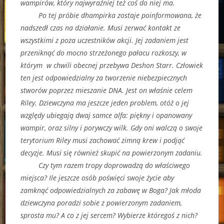
wampirów, który najwyraźniej też coś do niej ma.
Po tej próbie dhampirka zostaje poinformowana, że
nadszedł czas na działanie. Musi zerwać kontakt ze
wszystkimi z poza uczestników akcji. Jej zadaniem jest
przeniknąć do mocno strzeżonego pałacu rozkoszy, w
którym w chwili obecnej przebywa Deshon Starr. Człowiek
ten jest odpowiedzialny za tworzenie niebezpiecznych
stworów poprzez mieszanie DNA. Jest on właśnie celem
Riley. Dziewczyna ma jeszcze jeden problem, otóż o jej
względy ubiegają dwaj samce alfa: piękny i opanowany
wampir, oraz silny i porywczy wilk. Gdy oni walczą o swoje
terytorium Riley musi zachować zimną krew i podjąć
decyzje. Musi się również skupić na powierzonym zadaniu.
Czy tym razem tropy doprowadzą do właściwego
miejsca? Ile jeszcze osób poświęci swoje życie aby
zamknąć odpowiedzialnych za zabawę w Boga? Jak młoda
dziewczyna poradzi sobie z powierzonym zadaniem,
sprosta mu? A co z jej sercem? Wybierze któregoś z nich?