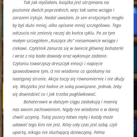
Tak jak myślałam, książka jest utrzymana na
poziomie dwóch poprzednich, więc tak samo wciąga i
zarazem irytuje. Nadal uważam, że sen erotycznych mogło
by byś dużo mniej, albo opisane mniej szczegółowo. Tego
odczucia nie zmienię raczej do końca cyklu. Po za tym
małym szczegółem „Kuszące zło” niesamowicie wciąga i
ciekawi. Czytelnik zanurza się w świecie głównej bohaterki
i wraz z nią bada dowody oraz wykonuje zadanie.
Czytaniu towarzyszy dreszczyk emocji i napięcie
spowodowane tym, iż nie wiadomo co spotkamy na
następnej stronie. Akcja toczy się równomiernie i nie dłuży
się. Wszystko jest ładnie ze sobą powiązane. Jednak, żeby
się dowiedzieć co i jak trzeba pogłówkować.
Bohaterowie w dalszym ciągu zaskakują i mamią
nas swoim zachowaniem. Nigdy nie wiadomo o w danej
chwili uczynią. Tutaj pozory łatwo mylą i każdy może
udawać tego kim nie jest. Riley cały czas jest sobą, czyli
upartą, nikogo nie słuchającą dziewczyną. Pełna