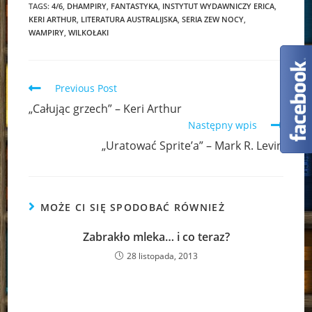
TAGS:
4/6
,
DHAMPIRY
,
FANTASTYKA
,
INSTYTUT WYDAWNICZY ERICA
,
KERI ARTHUR
,
LITERATURA AUSTRALIJSKA
,
SERIA ZEW NOCY
,
WAMPIRY
,
WILKOŁAKI
Read
Previous Post
more
„Całując grzech” – Keri Arthur
articles
Następny wpis
„Uratować Sprite’a” – Mark R. Levin
MOŻE CI SIĘ SPODOBAĆ RÓWNIEŻ
Zabrakło mleka… i co teraz?
28 listopada, 2013