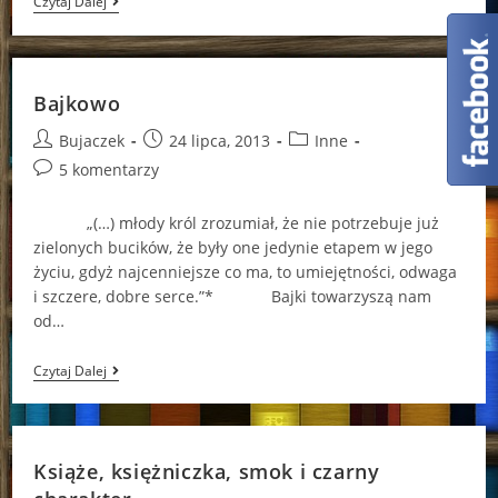
Zabrakło
Czytaj Dalej
Mleka…
I
Co
Teraz?
Bajkowo
Post
Post
Post
Bujaczek
24 lipca, 2013
Inne
author:
published:
category:
Post
5 komentarzy
comments:
„(…) młody król zrozumiał, że nie potrzebuje już
zielonych bucików, że były one jedynie etapem w jego
życiu, gdyż najcenniejsze co ma, to umiejętności, odwaga
i szczere, dobre serce.”* Bajki towarzyszą nam
od…
Bajkowo
Czytaj Dalej
Książe, księżniczka, smok i czarny