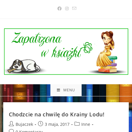
Skip
to
content
MENU
Chodzcie na chwilę do Krainy Lodu!
Post
Post
Post
Bujaczek
3 maja, 2017
Inne
author:
published:
category:
Post
0 Komentarzy