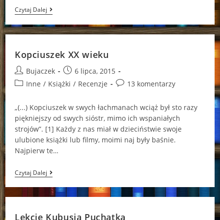
Posłuchajcie
Czytaj Dalej
Legendy
O
Sally
Jones
Kopciuszek XX wieku
Post
Post
Bujaczek
6 lipca, 2015
author:
published:
Post
Post
Inne
/
Książki
/
Recenzje
13 komentarzy
category:
comments:
„(...) Kopciuszek w swych łachmanach wciąż był sto razy
piękniejszy od swych sióstr, mimo ich wspaniałych
strojów”. [1] Każdy z nas miał w dzieciństwie swoje
ulubione książki lub filmy, moimi naj były baśnie.
Najpierw te…
Kopciuszek
Czytaj Dalej
XX
Wieku
Lekcje Kubusia Puchatka