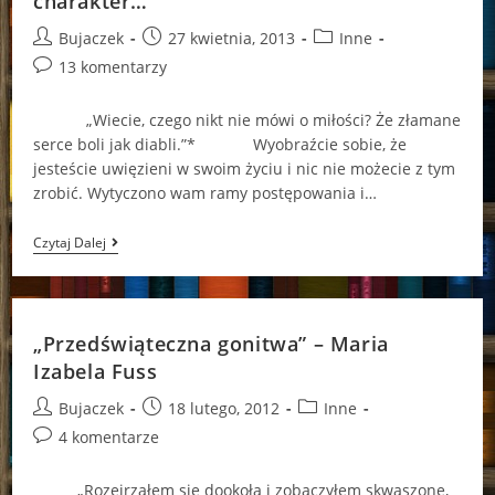
charakter…
Post
Post
Post
Bujaczek
27 kwietnia, 2013
Inne
author:
published:
category:
Post
13 komentarzy
comments:
„Wiecie, czego nikt nie mówi o miłości? Że złamane
serce boli jak diabli.”* Wyobraźcie sobie, że
jesteście uwięzieni w swoim życiu i nic nie możecie z tym
zrobić. Wytyczono wam ramy postępowania i…
Książe,
Czytaj Dalej
Księżniczka,
Smok
I
Czarny
Charakter…
„Przedświąteczna gonitwa” – Maria
Izabela Fuss
Post
Post
Post
Bujaczek
18 lutego, 2012
Inne
author:
published:
category:
Post
4 komentarze
comments:
„Rozejrzałem się dookoła i zobaczyłem skwaszone,