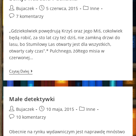
Post
Post
Post
Bujaczek
5 czerwca, 2015
Inne
author:
published:
category:
Post
7 komentarzy
comments:
„Gdziekolwiek powędrują Krzyś oraz jego Miś, cokolwiek
będą robić, za sto lat czy też dziś, nie zamkną drzwi do
lasu, bo Stumilowy Las otwarty jest dla wszystkich,
otwarty cały czas”.* Pulchnego, żółtego misia w
czerwonej…
Lekcje
Czytaj Dalej
Kubusia
Puchatka
Małe detektywki
Post
Post
Post
Bujaczek
10 maja, 2015
Inne
author:
published:
category:
Post
10 komentarzy
comments:
Obecnie na rynku wydawniczym jest naprawdę mnóstwo