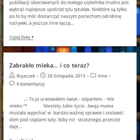
publikacji skierowanych do małego czytelnika trudno jest
wybrać najlepsze spośród tylu tytułów. Niektóre są tylko
po to by móc dostarczyć naszym pociechom odrobinę
rozrywki, a jeszcze inne łączą…
Małe
Czytaj Dalej
Detektywki
Zabrakło mleka… i co teraz?
Post
Post
Post
Bujaczek
28 listopada, 2013
Inne
author:
published:
category:
Post
9 komentarzy
comments:
„- To ja uratowałem świat - odparłem. - Nie
mleko.”* Niestety, takie życie , twoja mama
musiała wyjechać w bardzo ważnej sprawie i zostawić
dom pod rządami taty. Niby nic strasznego, przecież
daje…