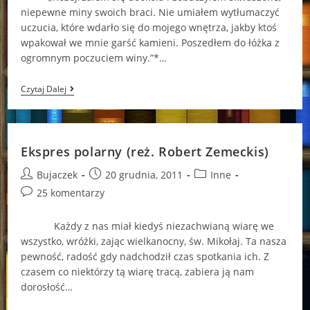
niepewne miny swoich braci. Nie umiałem wytłumaczyć
uczucia, które wdarło się do mojego wnętrza, jakby ktoś
wpakował we mnie garść kamieni. Poszedłem do łóżka z
ogromnym poczuciem winy.”*…
„Przedświąteczna
Czytaj Dalej
Gonitwa”
–
Maria
Izabela
Fuss
Ekspres polarny (reż. Robert Zemeckis)
Post
Post
Post
Bujaczek
20 grudnia, 2011
Inne
author:
published:
category:
Post
25 komentarzy
comments:
Każdy z nas miał kiedyś niezachwianą wiarę we
wszystko, wróżki, zając wielkanocny, św. Mikołaj. Ta nasza
pewność, radość gdy nadchodził czas spotkania ich. Z
czasem co niektórzy tą wiarę tracą, zabiera ją nam
dorosłość…