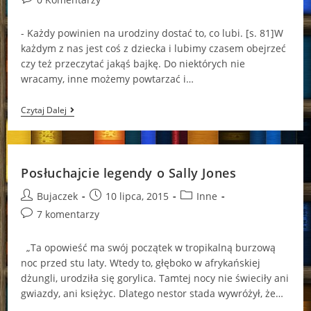
comments:
- Każdy powinien na urodziny dostać to, co lubi. [s. 81]W
każdym z nas jest coś z dziecka i lubimy czasem obejrzeć
czy też przeczytać jakąś bajkę. Do niektórych nie
wracamy, inne możemy powtarzać i…
Chodzcie
Czytaj Dalej
Na
Chwilę
Do
Krainy
Lodu!
Posłuchajcie legendy o Sally Jones
Post
Post
Post
Bujaczek
10 lipca, 2015
Inne
author:
published:
category:
Post
7 komentarzy
comments:
„Ta opowieść ma swój początek w tropikalną burzową
noc przed stu laty. Wtedy to, głęboko w afrykańskiej
dżungli, urodziła się gorylica. Tamtej nocy nie świeciły ani
gwiazdy, ani księżyc. Dlatego nestor stada wywróżył, że…