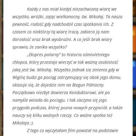
Każdy z nas miał kiedyś niezachwianą wiarę we
wszystko, wróżki, zając wielkanocny, św. Mikołaj. Ta nasza
pewność, radość gdy nadchodził czas spotkania ich. Z
czasem co niektórzy tą wiarę tracą, zabiera ją nam
dorosłość oraz brak wyobraźni. A co jeśli brak wiary
sprawia, że zanika wszystko?
„Ekspres polarny” to historia ośmioletniego
chłopca, który przestaje wierzyć w tak ważną osobistość
jaką jest św. Mikołaj. Wszystko jednak się zmienia gdy w
Wigilię budzi go pociąg zatrzymujący się obok jego domu,
okazuje się, że dojedzie nim na Biegun Północny.
Początkowo niezbyt dowierza Konduktorowi, ale po
namyśle wsiada do pociągu. I tak zaczyna się jego
przygoda podczas, której pozna nowych przyjaciół, a także
nauczy się kilku ważnych rzeczy. Co ważne spotka też
Mikołaja ;).
Z tego co wyczytałam film powstał na podstawie