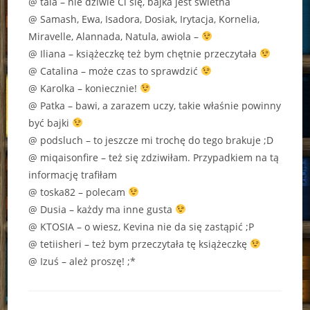
@ taia – nie dziwie Ci się, bajka jest świetna
@ Samash, Ewa, Isadora, Dosiak, Irytacja, Kornelia,
Miravelle, Alannada, Natula, awiola –
@ Iliana – książeczkę też bym chętnie przeczytała
@ Catalina – może czas to sprawdzić
@ Karolka – koniecznie!
@ Patka – bawi, a zarazem uczy, takie właśnie powinny
być bajki
@ podsluch – to jeszcze mi trochę do tego brakuje ;D
@ miqaisonfire – też się zdziwiłam. Przypadkiem na tą
informację trafiłam
@ toska82 – polecam
@ Dusia – każdy ma inne gusta
@ KTOSIA – o wiesz, Kevina nie da się zastąpić ;P
@ tetiisheri – też bym przeczytała tę książeczkę
@ Izuś – ależ proszę! ;*