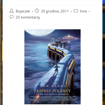
Post
Post
Post
Bujaczek
20 grudnia, 2011
Inne
author:
published:
category:
Post
25 komentarzy
comments: