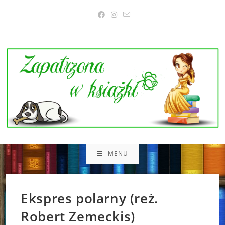
Skip
to
content
MENU
Ekspres polarny (reż.
Robert Zemeckis)