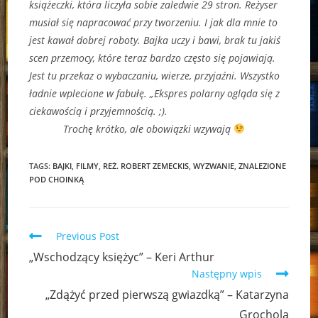
książeczki, która liczyła sobie zaledwie 29 stron. Reżyser
musiał się napracować przy tworzeniu. I jak dla mnie to
jest kawał dobrej roboty. Bajka uczy i bawi, brak tu jakiś
scen przemocy, które teraz bardzo często się pojawiają.
Jest tu przekaz o wybaczaniu, wierze, przyjaźni. Wszystko
ładnie wplecione w fabułę. „Ekspres polarny ogląda się z
ciekawością i przyjemnością. ;).
Trochę krótko, ale obowiązki wzywają
TAGS:
BAJKI
,
FILMY
,
REŻ. ROBERT ZEMECKIS
,
WYZWANIE
,
ZNALEZIONE
POD CHOINKĄ
Read
Previous Post
more
„Wschodzący księżyc” – Keri Arthur
articles
Następny wpis
„Zdążyć przed pierwszą gwiazdką” – Katarzyna
Grochola