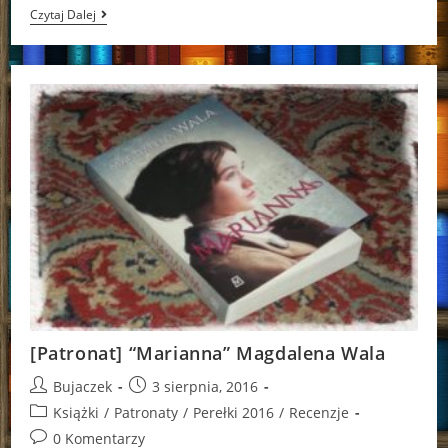
Nauczcie
Czytaj Dalej
Się
Rozmawiać
[Patronat] “Marianna” Magdalena Wala
Post
Post
Bujaczek
3 sierpnia, 2016
author:
published:
Post
Książki
/
Patronaty
/
Perełki 2016
/
Recenzje
category:
Post
0 Komentarzy