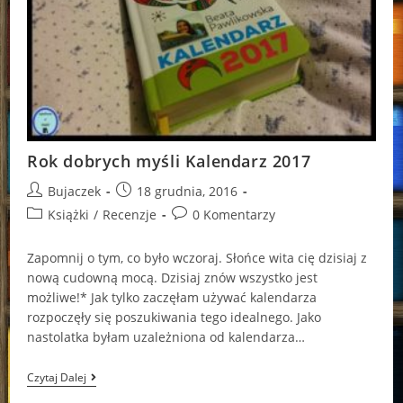
Rok dobrych myśli Kalendarz 2017
Post
Post
Bujaczek
18 grudnia, 2016
author:
published:
Post
Post
Książki
/
Recenzje
0 Komentarzy
category:
comments:
Zapomnij o tym, co było wczoraj. Słońce wita cię dzisiaj z
nową cudowną mocą. Dzisiaj znów wszystko jest
możliwe!* Jak tylko zaczęłam używać kalendarza
rozpoczęły się poszukiwania tego idealnego. Jako
nastolatka byłam uzależniona od kalendarza…
Rok
Czytaj Dalej
Dobrych