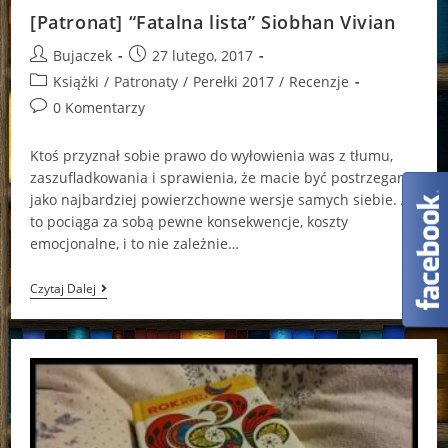
[Patronat] “Fatalna lista” Siobhan Vivian
Post
Post
Bujaczek
27 lutego, 2017
author:
published:
Post
Książki
/
Patronaty
/
Perełki 2017
/
Recenzje
category:
Post
0 Komentarzy
comments:
Ktoś przyznał sobie prawo do wyłowienia was z tłumu,
zaszufladkowania i sprawienia, że macie być postrzegane
jako najbardziej powierzchowne wersje samych siebie. A
to pociąga za sobą pewne konsekwencje, koszty
emocjonalne, i to nie zależnie…
[Patronat]
Czytaj Dalej
“Fatalna
Lista”
Siobhan
Vivian