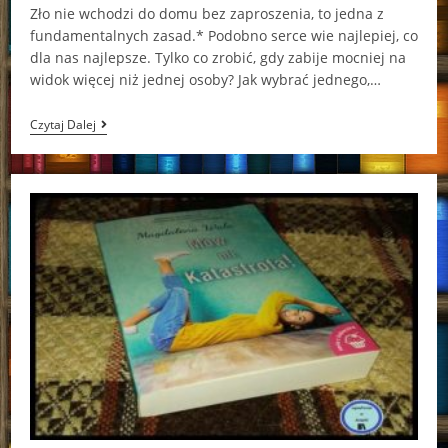
Zło nie wchodzi do domu bez zaproszenia, to jedna z
fundamentalnych zasad.* Podobno serce wie najlepiej, co
dla nas najlepsze. Tylko co zrobić, gdy zabije mocniej na
widok więcej niż jednej osoby? Jak wybrać jednego,…
Więzy
Czytaj Dalej
Krwi
Patricia
Briggs