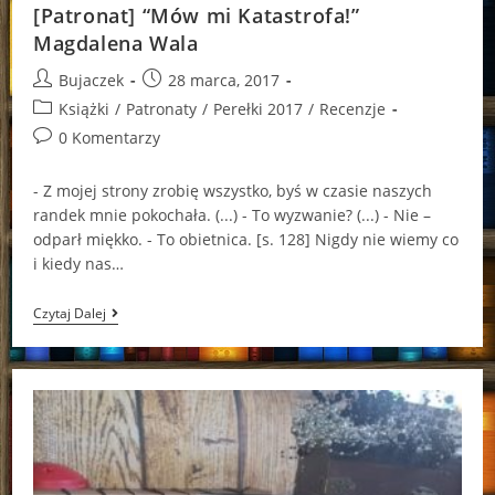
[Patronat] “Mów mi Katastrofa!”
Magdalena Wala
Post
Post
Bujaczek
28 marca, 2017
author:
published:
Post
Książki
/
Patronaty
/
Perełki 2017
/
Recenzje
category:
Post
0 Komentarzy
comments:
- Z mojej strony zrobię wszystko, byś w czasie naszych
randek mnie pokochała. (...) - To wyzwanie? (...) - Nie –
odparł miękko. - To obietnica. [s. 128] Nigdy nie wiemy co
i kiedy nas…
[Patronat]
Czytaj Dalej
“Mów
Mi
Katastrofa!”
Magdalena
Wala