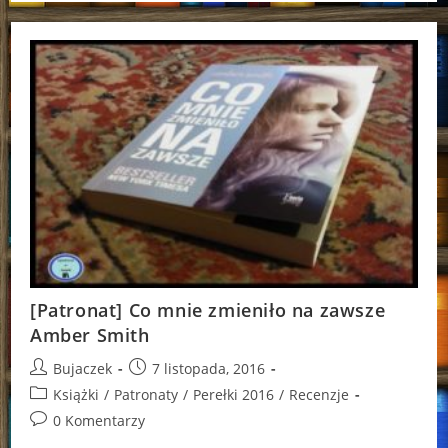
Myśli
Kalendarz
2017
[Patronat] Co mnie zmieniło na zawsze
Amber Smith
Post
Post
Bujaczek
7 listopada, 2016
author:
published:
Post
Książki
/
Patronaty
/
Perełki 2016
/
Recenzje
category:
Post
0 Komentarzy
comments: