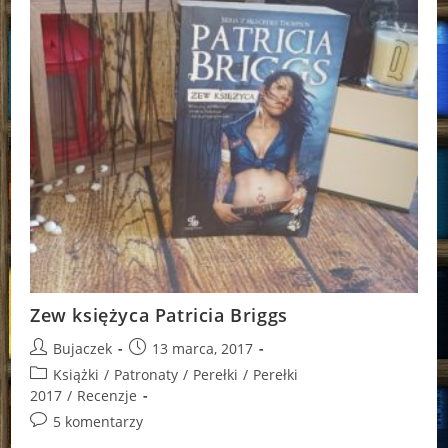
Zew księżyca Patricia Briggs
Post
Post
Bujaczek
13 marca, 2017
author:
published:
Post
Książki
/
Patronaty
/
Perełki
/
Perełki
category:
2017
/
Recenzje
Post
5 komentarzy
comments: