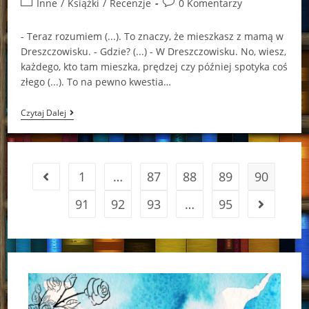
Post
Post
Inne
/
Książki
/
Recenzje
0 Komentarzy
category:
comments:
- Teraz rozumiem (...). To znaczy, że mieszkasz z mamą w
Dreszczowisku. - Gdzie? (...) - W Dreszczowisku. No, wiesz,
każdego, kto tam mieszka, prędzej czy później spotyka coś
złego (...). To na pewno kwestia…
Nawiedzony
Czytaj Dalej
Dom
1
…
87
88
89
90
Go to the previous page
91
92
93
…
95
Go to the 