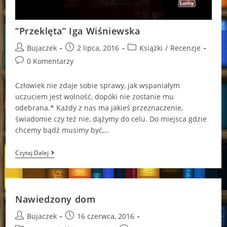
“Przeklęta” Iga Wiśniewska
Post
Post
Post
Bujaczek
2 lipca, 2016
Książki
/
Recenzje
author:
published:
category:
Post
0 Komentarzy
comments:
Człowiek nie zdaje sobie sprawy, jak wspaniałym
uczuciem jest wolność, dopóki nie zostanie mu
odebrana.* Każdy z nas ma jakieś przeznaczenie,
świadomie czy też nie, dążymy do celu. Do miejsca gdzie
chcemy bądź musimy być,…
“Przeklęta”
Czytaj Dalej
Iga
Wiśniewska
Nawiedzony dom
Post
Post
Bujaczek
16 czerwca, 2016
author:
published: