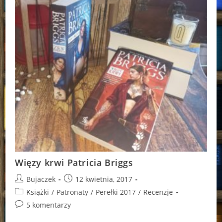
Więzy krwi Patricia Briggs
Post
Post
Bujaczek
12 kwietnia, 2017
author:
published:
Post
Książki
/
Patronaty
/
Perełki 2017
/
Recenzje
category:
Post
5 komentarzy
comments: