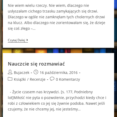
Nie wiem wielu rzeczy. Nie wiem, dlaczego nie
usłyszałam cichego trzasku zamykających się drzwi.
Dlaczego w ogóle nie zamknęłam tych cholernych drzwi
na klucz. Albo dlaczego nie zorientowałam się, że dzieje
się coś złego –…
[Patronat]
Czytaj Dalej
Co
Mnie
Zmieniło
Na
Zawsze
Nauczcie się rozmawiać
Amber
Smith
Post
Post
Bujaczek
16 października, 2016
author:
published:
Post
Post
Książki
/
Recenzje
0 Komentarzy
category:
comments:
- Życie czasem nas krzywdzi. [s. 177, Podniebny
lot]Miłość nie pyta o pozwolenie, przychodzi kiedy chce i
robi z człowiekiem co jej się żywnie podoba. Nawet jeśli
czujemy, że nie chcemy jej, nie jesteśmy…