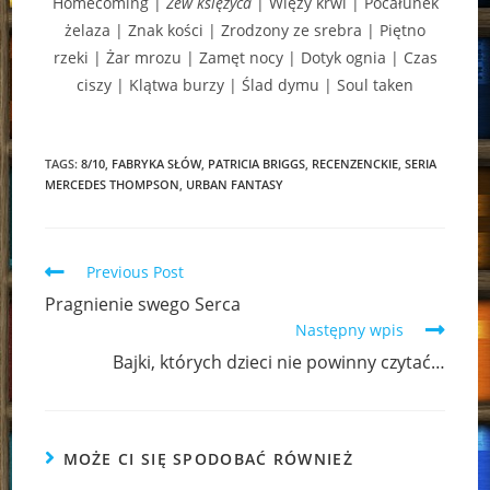
Homecoming |
Zew księżyca
| Więzy krwi | Pocałunek
żelaza | Znak kości | Zrodzony ze srebra | Piętno
rzeki | Żar mrozu | Zamęt nocy | Dotyk ognia | Czas
ciszy | Klątwa burzy | Ślad dymu | Soul taken
TAGS:
8/10
,
FABRYKA SŁÓW
,
PATRICIA BRIGGS
,
RECENZENCKIE
,
SERIA
MERCEDES THOMPSON
,
URBAN FANTASY
Read
Previous Post
more
Pragnienie swego Serca
articles
Następny wpis
Bajki, których dzieci nie powinny czytać…
MOŻE CI SIĘ SPODOBAĆ RÓWNIEŻ