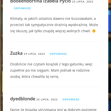
Bookendorfina Izabela Pycio
23 LIPCA, 2022
ODPOWIEDZ
Klimaty, w jakich ostatnio dawno nie buszowałam, a
przecież tak sympatycznie drażnią wyobraźnię. Może
się skuszę, jak tylko znajdę więcej wolnych chwil.
Zuzka
24 LIPCA, 2022
ODPOWIEDZ
Osobiście nie czytam książek z tego gatunku, więc
zupełnie po nie sięgam. Mam jednak w rodzinie
osobę, która chwaliła tę serię.
dyedblonde
25 LIPCA, 2022
ODPOWIEDZ
fajnie że ksiązka utrzymana jest w dobrym poziomie