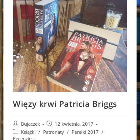
Więzy krwi Patricia Briggs
Post
Post
Bujaczek
12 kwietnia, 2017
author:
published:
Post
Książki
/
Patronaty
/
Perełki 2017
/
category:
Recenzje