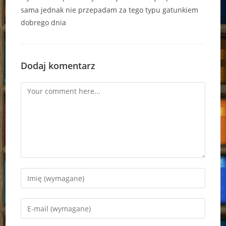
sama jednak nie przepadam za tego typu gatunkiem
dobrego dnia
Dodaj komentarz
Comment
Enter
your
name
Enter
or
your
username