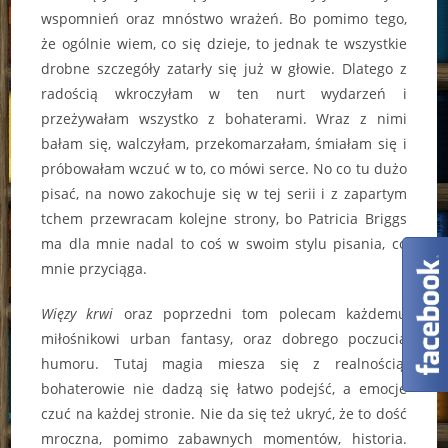
wspomnień oraz mnóstwo wrażeń. Bo pomimo tego,
że ogólnie wiem, co się dzieje, to jednak te wszystkie
drobne szczegóły zatarły się już w głowie. Dlatego z
radością wkroczyłam w ten nurt wydarzeń i
przeżywałam wszystko z bohaterami. Wraz z nimi
bałam się, walczyłam, przekomarzałam, śmiałam się i
próbowałam wczuć w to, co mówi serce. No co tu dużo
pisać, na nowo zakochuje się w tej serii i z zapartym
tchem przewracam kolejne strony, bo Patricia Briggs
ma dla mnie nadal to coś w swoim stylu pisania, co
mnie przyciąga.
Więzy krwi
oraz poprzedni tom polecam każdemu
miłośnikowi urban fantasy, oraz dobrego poczucia
humoru. Tutaj magia miesza się z realnością,
bohaterowie nie dadzą się łatwo podejść, a emocje
czuć na każdej stronie. Nie da się też ukryć, że to dość
mroczna, pomimo zabawnych momentów, historia.