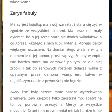
właściwym?
Zarys fabuły
Mercy jest kojotką, ma swój warsztat i stara się żyć w
zgodzie ze wszystkimi istotami. Ma teraz nie mały
dylemat, bo o jej serce stara się dwóch wilkołaków, a
co gorsza, każdego z nich lubi. Pytanie, którego darzy
większym uczuciem. Na domiar złego właśnie w tym
momencie o jej pomoc prosi zaprzyjaźniony wampir.
Nie bardzo może mu odmówić po tym, co dla niej
zrobił. I tak do sercowych rozterek dołącza walka z
opętanym przez demona wampirem. Łatwo w
najbliższym czasie z pewnością nie będzie.
Więzy krwi
były przeze mnie bardzo wyczekiwaną
premierą. Zew księżyca tylko zaostrzył mój apetyt na
to, by ponownie przeżyć z Mercy te wszystkie
przygody. Drugi tom przypomniał mi, jak bardzo lubię