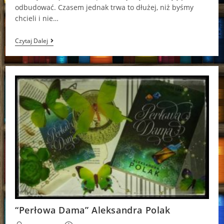
odbudować. Czasem jednak trwa to dłużej, niż byśmy
chcieli i nie…
“Indygo”
Czytaj Dalej
Camille
Gale
“Perłowa Dama” Aleksandra Polak