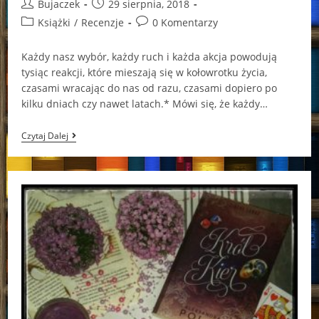
Post
Post
Bujaczek
29 sierpnia, 2018
author:
published:
Post
Post
Książki
/
Recenzje
0 Komentarzy
category:
comments:
Każdy nasz wybór, każdy ruch i każda akcja powodują
tysiąc reakcji, które mieszają się w kołowrotku życia,
czasami wracając do nas od razu, czasami dopiero po
kilku dniach czy nawet latach.* Mówi się, że każdy…
“Perłowa
Czytaj Dalej
Dama”
Aleksandra
Polak