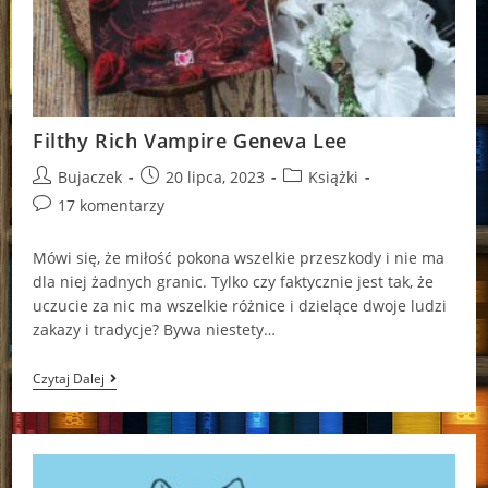
Filthy Rich Vampire Geneva Lee
Post
Post
Post
Bujaczek
20 lipca, 2023
Książki
author:
published:
category:
Post
17 komentarzy
comments:
Mówi się, że miłość pokona wszelkie przeszkody i nie ma
dla niej żadnych granic. Tylko czy faktycznie jest tak, że
uczucie za nic ma wszelkie różnice i dzielące dwoje ludzi
zakazy i tradycje? Bywa niestety…
Filthy
Czytaj Dalej
Rich
Vampire
Geneva
Lee