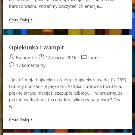
bardzo ważni. Potrafimy odczytać ich emocje,…
Czym
Czytaj Dalej
Jest
Związanie?
Opiekunka i wampir
Post
Post
Post
Bujaczek
14 marca, 2016
Inne
author:
published:
category:
Post
17 komentarzy
comments:
- Jesteś moją największą zaletą i największą wadą. [s. 239]
Lubimy otaczać się pięknem. Sztuka, cudowna biżuteria,
piękne stroje, makijaż, szczupłe kobiety... Twierdzimy, że
potrafimy dostrzec to co ładne, tylko czy na pewno? Czy
w…
Opiekunka
Czytaj Dalej
I
Wampir