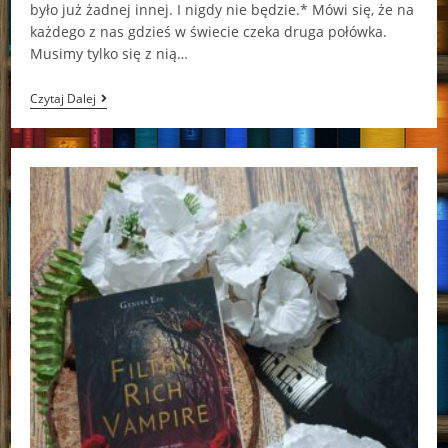
było już żad­nej innej. I nigdy nie bę­dzie.* Mówi się, że na
każdego z nas gdzieś w świecie czeka druga połówka.
Musimy tylko się z nią…
Wilcze
Czytaj Dalej
Ślady
Ludka
Skrzydlewska