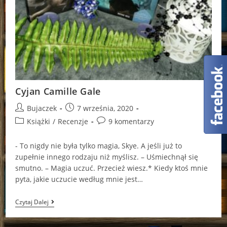
Cyjan Camille Gale
Post
Post
Bujaczek
7 września, 2020
author:
published:
Post
Post
Książki
/
Recenzje
9 komentarzy
category:
comments:
- To nigdy nie była tylko magia, Skye. A jeśli już to
zupełnie innego rodzaju niż myślisz. – Uśmiechnął się
smutno. – Magia uczuć. Przecież wiesz.* Kiedy ktoś mnie
pyta, jakie uczucie według mnie jest…
Cyjan
Czytaj Dalej
Camille
Gale