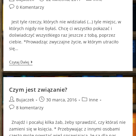
author:
published:
category:
Post
0 Komentarzy
comments:
Jest tyle rzeczy, których nie widziałaś (…) tyle miejsc, w
których nigdy nie byłaś. Chcę ci wszystko pokazać i
doświadczyć wszystkiego raz jeszcze z tobą, poprzez
ciebie. *Prowadząc zwyczajne życie, w którym utraciło
się…
Pewne
Czytaj Dalej
Rzeczy
Są
Nieuniknione
Czym jest związanie?
Post
Post
Post
Bujaczek
30 marca, 2016
Inne
author:
published:
category:
Post
8 komentarzy
comments:
Znajdź i pocałuj kilka żab, żeby sprawdzić, czy któraś nie
zamieni się w księcia. * Przebywając z innymi osobami
często może powstać więź sprawiająca, że są dla nas