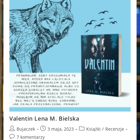
Valentin Lena M. Bielska
Post
Post
Post
Bujaczek
3 maja, 2023
Książki
/
Recenzje
author:
published:
category:
Post
7 komentarzy