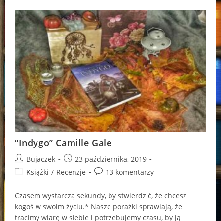
“Indygo” Camille Gale
Post
Post
Bujaczek
23 października, 2019
author:
published:
Post
Post
Książki
/
Recenzje
13 komentarzy
category:
comments:
Czasem wystarczą sekundy, by stwierdzić, że chcesz
kogoś w swoim życiu.* Nasze porażki sprawiają, że
tracimy wiarę w siebie i potrzebujemy czasu, by ją