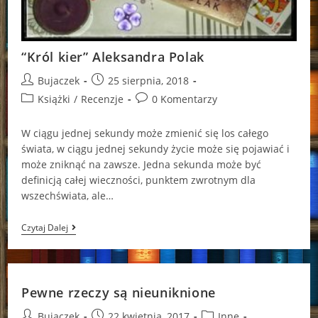
“Król kier” Aleksandra Polak
Post
Post
Bujaczek
25 sierpnia, 2018
author:
published:
Post
Post
Książki
/
Recenzje
0 Komentarzy
category:
comments:
W ciągu jednej sekundy może zmienić się los całego
świata, w ciągu jednej sekundy życie może się pojawiać i
może zniknąć na zawsze. Jedna sekunda może być
definicją całej wieczności, punktem zwrotnym dla
wszechświata, ale…
“Król
Czytaj Dalej
Kier”
Aleksandra
Polak
Pewne rzeczy są nieuniknione
Post
Post
Post
Bujaczek
22 kwietnia, 2017
Inne