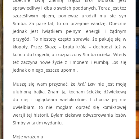
Obecnie Lwią Ziemią rządzi król Mufasa, jest
sprawiedliwy i dba o swoich poddanych. Teraz jest też
szczęśliwym ojcem, ponieważ urodził mu się syn
Simba. Za parę lat, to on przejmie władzę. Obecnie
jednak jest lwiątkiem pełnym energii i żądnym
przygód. To niestety często sprawia, że pakuję się w
kłopoty. Przez Skazę – brata króla – dochodzi też w
końcu do tragedii, a zrozpaczony Simba ucieka. Wtedy
też zaczyna nowe życie z Timonem i Pumbą. Los się
jednak o niego jeszcze upomni.
Muszę się wam przyznać, że
Król Lew
nie jest moją
ulubioną bajką. Znam ją, kocham ścieżkę dźwiękową
do niej i oglądałam wielokrotnie. I chociaż jej nie
uwielbiam, to nie mogłam oprzeć się komiksowej
wersji tej historii. Byłam ciekawa odwzorowania losów
Simby w takim wydaniu.
Moje wrażenia