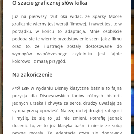
O szacie graficznej słów kilka
Już na pierwszy rzut oka widać, że Sparky Moore
graficznie wierny jest wersji filmowej. I nawet jest to w
porządku, w końcu to adaptacja. Mnie osobiście
podoba się te wiernie przedstawienie scen, jak z filmu
oraz to, że ilustracje zostały dostosowane do
wymogów współczesnego czytelnika. Jest fajnie
kolorowo i z masą przygód.
Na zakończenie
Król Lew
w wydaniu Disney klasyczne baśnie to fajna
pozycja dla Disneyowskich fanów różnych historii.
Jednych urzeka i chwyta za serce, drudzy uważają za
sympatyczną opowieść. Należę do tej drugiej kategorii
i myślę, że się to już nie zmieni. Potrafię jednak
docenić to, że to już klasyka baśni i niesie ze sobą
pewne morały. Tę adaptację czyta się doprawdy