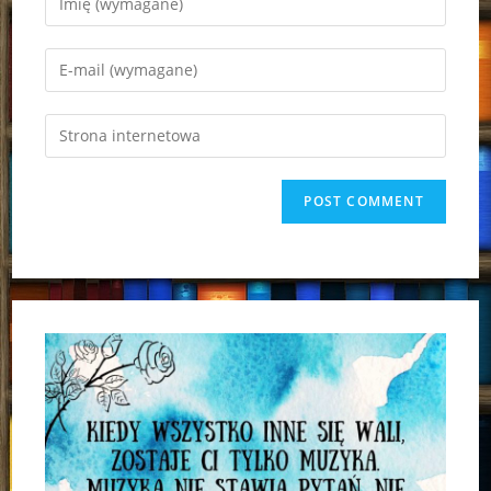
your
name
Enter
or
your
username
email
Enter
to
address
your
comment
to
website
comment
URL
(optional)