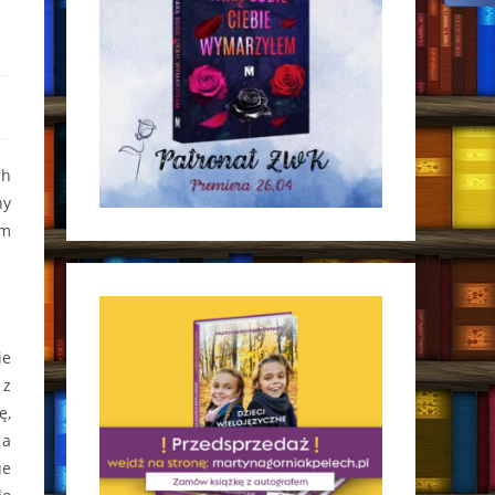
ch
ny
Im
ie
 z
ę,
 a
ue