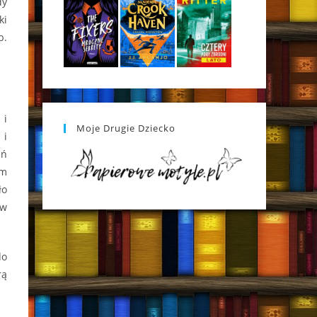
dy
ki
b.
 i
Moje Drugie Dziecko
 i
ań
ym
ło
tw
do
rą