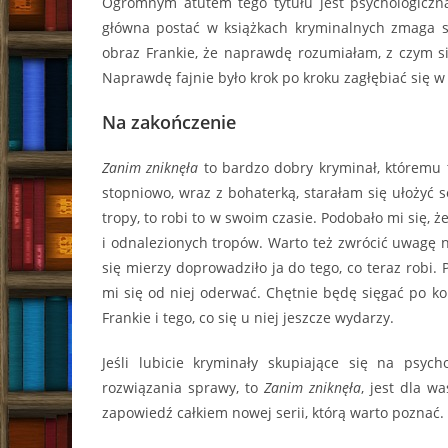
Ogromnym atutem tego tytułu jest psychologiczna 
główna postać w książkach kryminalnych zmaga s
obraz Frankie, że naprawdę rozumiałam, z czym si
Naprawdę fajnie było krok po kroku zagłębiać się w 
Na zakończenie
Zanim zniknęła
to bardzo dobry kryminał, któremu 
stopniowo, wraz z bohaterką, starałam się ułożyć 
tropy, to robi to w swoim czasie. Podobało mi się, ż
i odnalezionych tropów. Warto też zwrócić uwagę n
się mierzy doprowadziło ja do tego, co teraz robi. 
mi się od niej oderwać. Chętnie będę sięgać po kol
Frankie i tego, co się u niej jeszcze wydarzy.
Jeśli lubicie kryminały skupiające się na psy
rozwiązania sprawy, to
Zanim zniknęła
, jest dla w
zapowiedź całkiem nowej serii, którą warto poznać.