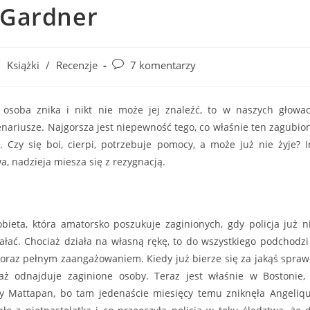
 Gardner
Post
/
Książki
/
Recenzje
7 komentarzy
comments:
 osoba znika i nikt nie może jej znaleźć, to w naszych głowa
nariusze. Najgorsza jest niepewność tego, co właśnie ten zagubio
. Czy się boi, cierpi, potrzebuje pomocy, a może już nie żyje? 
a, nadzieja miesza się z rezygnacją.
obieta, która amatorsko poszukuje zaginionych, gdy policja już n
ałać. Chociaż działa na własną rękę, to do wszystkiego podchodzi
oraz pełnym zaangażowaniem. Kiedy już bierze się za jakąś spraw
aż odnajduje zaginione osoby. Teraz jest właśnie w Bostonie,
cy Mattapan, bo tam jedenaście miesięcy temu zniknęła Angeliq