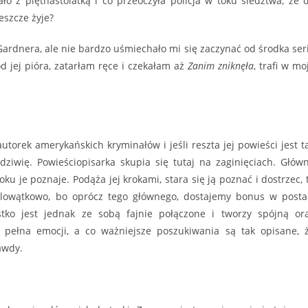
ło z piętnastolatką i co przeoczyła policja w toku śledztwa, że 
eszcze żyje?
ardnera, ale nie bardzo uśmiechało mi się zaczynać od środka seri
d jej pióra, zatarłam ręce i czekałam aż
Zanim zniknęła
, trafi w mo
utorek amerykańskich kryminałów i jeśli reszta jej powieści jest t
dziwię. Powieściopisarka skupia się tutaj na zaginięciach. Głów
ku je poznaje. Podąża jej krokami, stara się ją poznać i dostrzec, 
ielowątkowo, bo oprócz tego głównego, dostajemy bonus w posta
tko jest jednak ze sobą fajnie połączone i tworzy spójną or
st pełna emocji, a co ważniejsze poszukiwania są tak opisane, 
awdy.