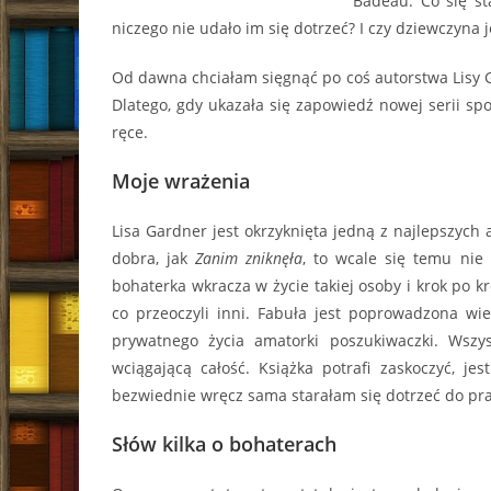
Badeau. Co się sta
niczego nie udało im się dotrzeć? I czy dziewczyna j
Od dawna chciałam sięgnąć po coś autorstwa Lisy G
Dlatego, gdy ukazała się zapowiedź nowej serii spo
ręce.
Moje wrażenia
Lisa Gardner jest okrzyknięta jedną z najlepszych a
dobra, jak
Zanim zniknęła
, to wcale się temu nie 
bohaterka wkracza w życie takiej osoby i krok po kro
co przeoczyli inni. Fabuła jest poprowadzona w
prywatnego życia amatorki poszukiwaczki. Wszys
wciągającą całość. Książka potrafi zaskoczyć, je
bezwiednie wręcz sama starałam się dotrzeć do pr
Słów kilka o bohaterach