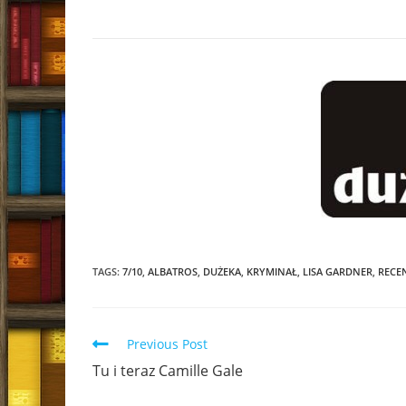
TAGS:
7/10
,
ALBATROS
,
DUŻEKA
,
KRYMINAŁ
,
LISA GARDNER
,
RECE
Read
Previous Post
more
Tu i teraz Camille Gale
articles