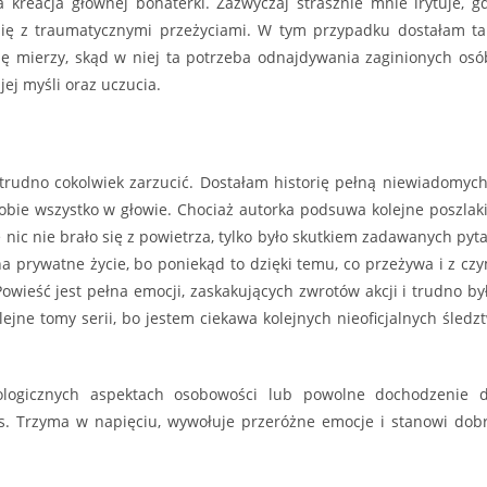
kreacja głównej bohaterki. Zazwyczaj strasznie mnie irytuje, g
ię z traumatycznymi przeżyciami. W tym przypadku dostałam ta
ę mierzy, skąd w niej ta potrzeba odnajdywania zaginionych osó
jej myśli oraz uczucia.
trudno cokolwiek zarzucić. Dostałam historię pełną niewiadomych
sobie wszystko w głowie. Chociaż autorka podsuwa kolejne poszlaki
e nic nie brało się z powietrza, tylko było skutkiem zadawanych pyt
a prywatne życie, bo poniekąd to dzięki temu, co przeżywa i z cz
Powieść jest pełna emocji, zaskakujących zwrotów akcji i trudno by
ejne tomy serii, bo jestem ciekawa kolejnych nieoficjalnych śledz
chologicznych aspektach osobowości lub powolne dochodzenie 
as. Trzyma w napięciu, wywołuje przeróżne emocje i stanowi dob