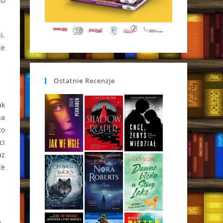
do
i.
je
Ostatnie Recenzje
ak
na
to
ci
az
że