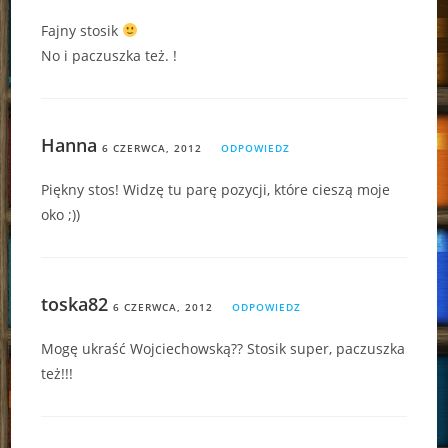
Fajny stosik
No i paczuszka też. !
Hanna
6 CZERWCA, 2012
ODPOWIEDZ
Piękny stos! Widzę tu parę pozycji, które cieszą moje
oko ;))
toska82
6 CZERWCA, 2012
ODPOWIEDZ
Mogę ukraść Wojciechowską?? Stosik super, paczuszka
też!!!