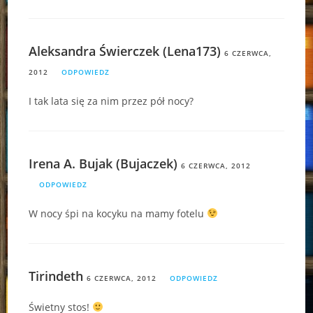
Aleksandra Świerczek (Lena173)
6 CZERWCA,
2012
ODPOWIEDZ
I tak lata się za nim przez pół nocy?
Irena A. Bujak (Bujaczek)
6 CZERWCA, 2012
ODPOWIEDZ
W nocy śpi na kocyku na mamy fotelu
Tirindeth
6 CZERWCA, 2012
ODPOWIEDZ
Świetny stos!