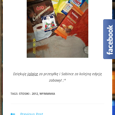
Dziękuję
jolajce
za przesyłkę i Sabince za kolejną edycję
zabawy! ;*
TAGS:
STOSIKI - 2012
,
WYMIANKA
Read
Previous Post