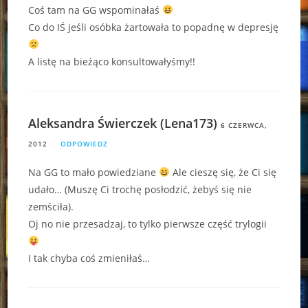
Coś tam na GG wspominałaś
Co do IŚ jeśli osóbka żartowała to popadnę w depresję
A listę na bieżąco konsultowałyśmy!!
Aleksandra Świerczek (Lena173)
6 CZERWCA,
2012
ODPOWIEDZ
Na GG to mało powiedziane
Ale cieszę się, że Ci się
udało… (Muszę Ci trochę posłodzić, żebyś się nie
zemściła).
Oj no nie przesadzaj, to tylko pierwsze część trylogii
I tak chyba coś zmieniłaś…