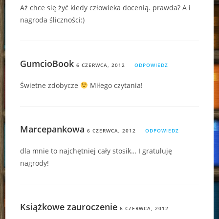
Aż chce się żyć kiedy człowieka docenią. prawda? A i
nagroda śliczności:)
GumcioBook
6 CZERWCA, 2012
ODPOWIEDZ
Świetne zdobycze
Miłego czytania!
Marcepankowa
6 CZERWCA, 2012
ODPOWIEDZ
dla mnie to najchętniej cały stosik… I gratuluję
nagrody!
Książkowe zauroczenie
6 CZERWCA, 2012