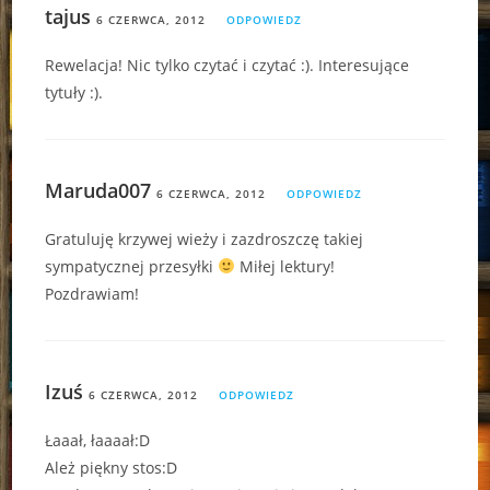
tajus
6 CZERWCA, 2012
ODPOWIEDZ
Rewelacja! Nic tylko czytać i czytać :). Interesujące
tytuły :).
Maruda007
6 CZERWCA, 2012
ODPOWIEDZ
Gratuluję krzywej wieży i zazdroszczę takiej
sympatycznej przesyłki
Miłej lektury!
Pozdrawiam!
Izuś
6 CZERWCA, 2012
ODPOWIEDZ
Łaaał, łaaaał:D
Ależ piękny stos:D