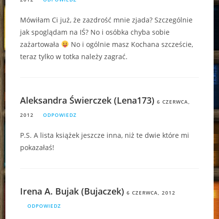
Mówiłam Ci już, że zazdrość mnie zjada? Szczególnie
jak spoglądam na IŚ? No i osóbka chyba sobie
zażartowała
No i ogólnie masz Kochana szczeście,
teraz tylko w totka należy zagrać.
Aleksandra Świerczek (Lena173)
6 CZERWCA,
2012
ODPOWIEDZ
P.S. A lista książek jeszcze inna, niż te dwie które mi
pokazałaś!
Irena A. Bujak (Bujaczek)
6 CZERWCA, 2012
ODPOWIEDZ