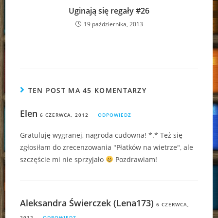
Uginają się regały #26
19 października, 2013
TEN POST MA 45 KOMENTARZY
Elen
6 CZERWCA, 2012
ODPOWIEDZ
Gratuluję wygranej, nagroda cudowna! *.* Też się
zgłosiłam do zrecenzowania "Płatków na wietrze", ale
szczęście mi nie sprzyjało
Pozdrawiam!
Aleksandra Świerczek (Lena173)
6 CZERWCA,
2012
ODPOWIEDZ