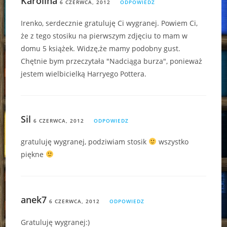
Karolina
6 CZERWCA, 2012
ODPOWIEDZ
Irenko, serdecznie gratuluję Ci wygranej. Powiem Ci,
że z tego stosiku na pierwszym zdjęciu to mam w
domu 5 książek. Widzę,że mamy podobny gust.
Chętnie bym przeczytała "Nadciąga burza", ponieważ
jestem wielbicielką Harryego Pottera.
Sil
6 CZERWCA, 2012
ODPOWIEDZ
gratuluję wygranej, podziwiam stosik
wszystko
piękne
anek7
6 CZERWCA, 2012
ODPOWIEDZ
Gratuluję wygranej:)