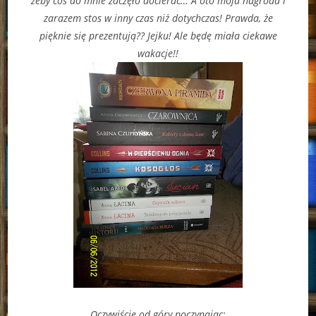
żeby coś do mnie zaczęło docierać… A oto moja nagroda i
zarazem stos w inny czas niż dotychczas! Prawda, że
pięknie się prezentują?? Jejku! Ale będę miała ciekawe
wakacje!!
Oczywiście od góry poczynając: