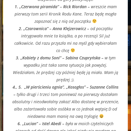
1. „Czerwona piramida” – Rick Riordan –
wreszcie mam
pierwszy tom serii Kronik Rodu Kane. Teraz będę mogła
zapoznać się z nią od początku
2. „Czarownica” – Anna Klejzerowicz –
od początku
intrygowała mnie ta książka, a po recenzji Sil już
całkowicie. Od razu przyszła mi na myśl gdy wybierałam
co chcę
3. „Kobiety z domu Soni” – Sabina Czupryńska –
w tym
wypadku jest taka sama sytuacja jak powyżej.
Wiedziałam, że prędzej czy później będę ją miała. Mam ją
prędzej ;).
4., 5. „W pierścieniu ognia”, „Kosogłos” – Suzanne Collins
–
tylko drugi i trzeci tom ponieważ na pierwszy dostałam
absolutny i nieodwołalny zakaz! Albo dostanę w prezencie,
albo zażartowała sobie osóbka w co jednak wątpię:D od
niedawna mam manię na ową trylogię
6. „Lucian” – Istel Abedi –
była w moich czytelniczych
planach od dość dawna ale jakoś nigdy nie mogłam na