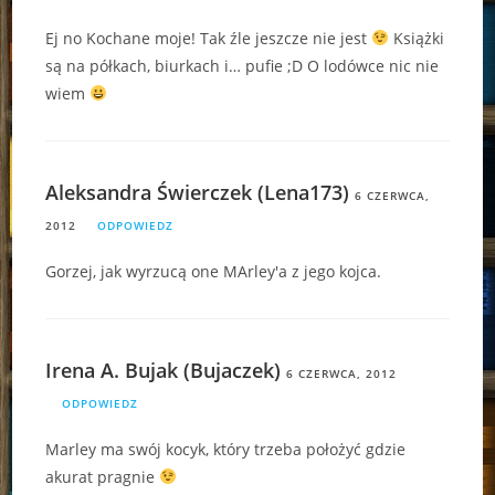
Ej no Kochane moje! Tak źle jeszcze nie jest
Książki
są na półkach, biurkach i… pufie ;D O lodówce nic nie
wiem
Aleksandra Świerczek (Lena173)
6 CZERWCA,
2012
ODPOWIEDZ
Gorzej, jak wyrzucą one MArley'a z jego kojca.
Irena A. Bujak (Bujaczek)
6 CZERWCA, 2012
ODPOWIEDZ
Marley ma swój kocyk, który trzeba położyć gdzie
akurat pragnie