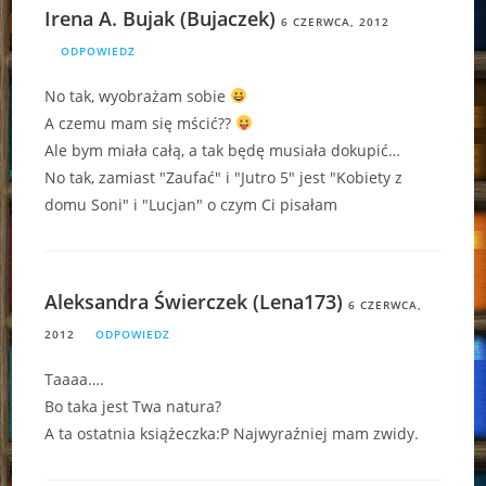
Irena A. Bujak (Bujaczek)
6 CZERWCA, 2012
ODPOWIEDZ
No tak, wyobrażam sobie
A czemu mam się mścić??
Ale bym miała całą, a tak będę musiała dokupić…
No tak, zamiast "Zaufać" i "Jutro 5" jest "Kobiety z
domu Soni" i "Lucjan" o czym Ci pisałam
Aleksandra Świerczek (Lena173)
6 CZERWCA,
2012
ODPOWIEDZ
Taaaa….
Bo taka jest Twa natura?
A ta ostatnia książeczka:P Najwyraźniej mam zwidy.