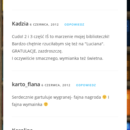
Kadzia
6 CZERWCA, 2012
ODPOWIEDZ
Cudo! 2 i 3 część IŚ to marzenie mojej biblioteczki!
Bardzo chętnie rzuciłabym się też na "Luciana".
GRATULACJE, zazdroszczę.
I oczywiście smacznego, wymianka też świetna.
karto_flana
6 CZERWCA, 2012
ODPOWIEDZ
Serdecznie gartuluje wygranej- fajna nagroda
I
fajna wymainka