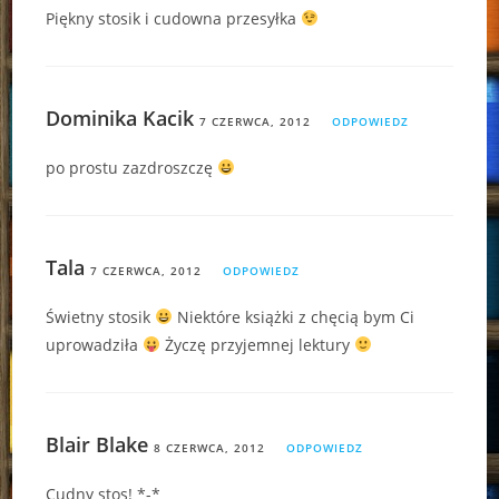
Piękny stosik i cudowna przesyłka
Dominika Kacik
7 CZERWCA, 2012
ODPOWIEDZ
po prostu zazdroszczę
Tala
7 CZERWCA, 2012
ODPOWIEDZ
Świetny stosik
Niektóre książki z chęcią bym Ci
uprowadziła
Życzę przyjemnej lektury
Blair Blake
8 CZERWCA, 2012
ODPOWIEDZ
Cudny stos! *-*