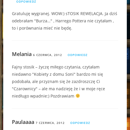
ODPOWIEDZ
Gratuluję wygranej. WOW:) sTOSIK REWELACJA. Ja dziś
odebrałam "Burza…" , Harrego Pottera nie czytałam ,
to i porównania mieć nie będę.
Melania
6 CZERWCA, 2012
ODPOWIEDZ
Fajny stosik – życzę miłego czytania, czytałam
niedawno "Kobiety z domu Soni" bardzo mi się
podobała, ale przyznam się że zazdroszczę Ci
"Czarownicy" – ale ma nadzieję że i w moje ręce
niedługo wpadnie:) Pozdrawiam
Paulaaaa
7 CZERWCA, 2012
ODPOWIEDZ