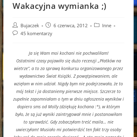
Wakacyjna wymianka ;)
Post
Post
Post
Bujaczek
6 czerwca, 2012
Inne
author:
published:
category:
Post
45 komentarzy
comments:
Ja się Wam moi kochani nie pochwaliłam!
Ostatnimi czasy pojawiło się dużo recenzji „Płatków na
wietrze”, a to za sprawą konkursu organizowanego przez
wydawnictwo Świat Książki. Z powątpiewaniem, ale
wzięłam w nim udział. Nigdy bym nie podejrzewała, że to
mój tekst i ja dostaniemy pierwsze miejsce. Szczerze to
zupełnie zapomniałam o tym w dniu ogłoszenia wyników i
dopiero sms od Molly (dziękuję kochana :*), w którym
było, że są już wyniki zaintrygował mnie i postanowiłam
to sprawdzić. Gdy zobaczyłam treść maila… nie
uwierzyłam! Musiało mi potwierdzić ten fakt trzy osoby