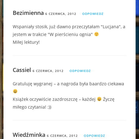
Bezimienna
6 CZERWCA, 2012
ODPOWIEDZ
Wspaniały stosik, już dawno przeczytałam "Lucjana", a
jestem w trakcie "W pierścieniu ognia"
Miłej lektury!
Cassiel
6 CZERWCA, 2012
ODPOWIEDZ
Gratuluję wygranej – a nagroda była baardzo ciekawa
Książek oczywiście zazdroszczę – każdej
Życzę
miłego czytania! :))
Wiedźminka
6 CZERWCA, 2012
ODPOWIEDZ