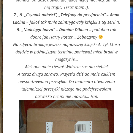
nią trafić. Teraz mam ;).
7., 8. „Czynnik miłości”, „Telefony do przyjaciela” – Anna
Łacina –
jakoś tak mnie zaintrygowały książki z tej serii ;).
9. „Nadciąga burza” – Damian Dibben –
podobno tak
dobre jak Harry Potter… Zobaczymy
Na zdjęciu brakuje jeszcze najnowszej książki A. Tyl, która
dojdzie w późniejszym terminie ponieważ mieli braki w
magazynie…
Ależ one mnie cieszą! Widzicie coś dla siebie?
A teraz druga sprawa. Przyszła dziś do mnie całkiem
niespodziewana przesyłka. Do momentu otworzenia
tajemniczej przesyłki niczego nie podejrzewałam,
nazwisko nic mi nie mówiło… Hm.