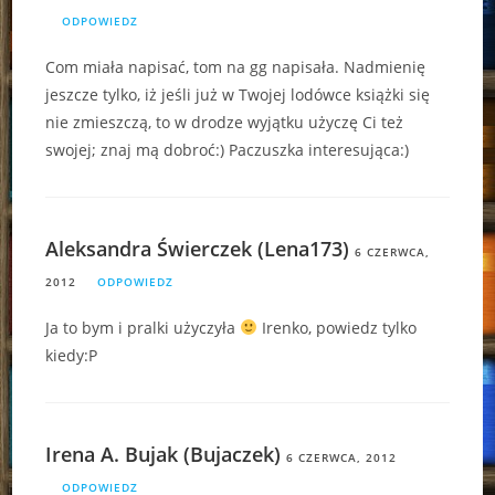
ODPOWIEDZ
Com miała napisać, tom na gg napisała. Nadmienię
jeszcze tylko, iż jeśli już w Twojej lodówce książki się
nie zmieszczą, to w drodze wyjątku użyczę Ci też
swojej; znaj mą dobroć:) Paczuszka interesująca:)
Aleksandra Świerczek (Lena173)
6 CZERWCA,
2012
ODPOWIEDZ
Ja to bym i pralki użyczyła
Irenko, powiedz tylko
kiedy:P
Irena A. Bujak (Bujaczek)
6 CZERWCA, 2012
ODPOWIEDZ