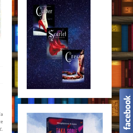
Ta
ze
ć.