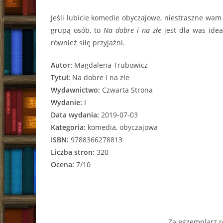
Jeśli lubicie komedie obyczajowe, niestraszne wam
grupą osób, to
Na dobre i na złe
jest dla was ide
również siłę przyjaźni.
Autor:
Magdalena Trubowicz
Tytuł:
Na dobre i na złe
Wydawnictwo:
Czwarta Strona
Wydanie:
I
Data wydania:
2019-07-03
Kategoria:
komedia, obyczajowa
ISBN:
9788366278813
Liczba stron:
320
Ocena:
7/10
Za egzemplarz r