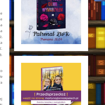
ie
je
na
na
ż,
ta
ć.
ą.
to
Na
ra
ej
ki