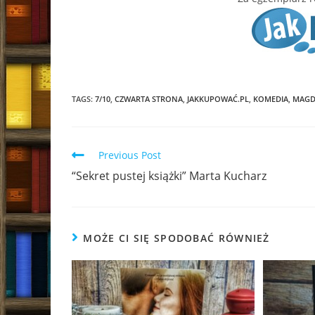
TAGS:
7/10
,
CZWARTA STRONA
,
JAKKUPOWAĆ.PL
,
KOMEDIA
,
MAGD
Read
Previous Post
more
“Sekret pustej książki” Marta Kucharz
articles
MOŻE CI SIĘ SPODOBAĆ RÓWNIEŻ