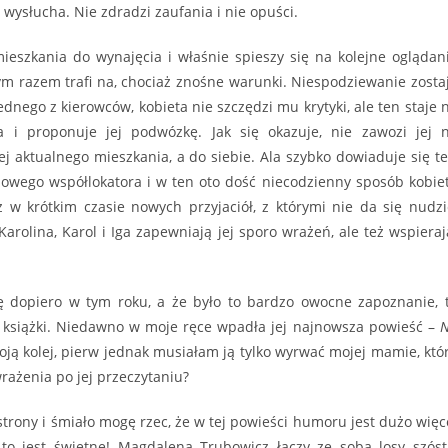
 wysłucha. Nie zdradzi zaufania i nie opuści.
mieszkania do wynajęcia i właśnie spieszy się na kolejne oglądan
tym razem trafi na, chociaż znośne warunki. Niespodziewanie zosta
dnego z kierowców, kobieta nie szczędzi mu krytyki, ale ten staje 
a i proponuje jej podwózkę. Jak się okazuje, nie zawozi jej 
ej aktualnego mieszkania, a do siebie. Ala szybko dowiaduje się te
owego współlokatora i w ten oto dość niecodzienny sposób kobie
z w krótkim czasie nowych przyjaciół, z którymi nie da się nudzi
 Karolina, Karol i Iga zapewniają jej sporo wrażeń, ale też wspieraj
ę dopiero w tym roku, a że było to bardzo owocne zapoznanie, 
j książki. Niedawno w moje ręce wpadła jej najnowsza powieść –
oją kolej, pierw jednak musiałam ją tylko wyrwać mojej mamie, któ
rażenia po jej przeczytaniu?
strony i śmiało mogę rzec, że w tej powieści humoru jest dużo więc
 to jest świetne! Magdalena Trubowicz łączy ze sobą losy szóst