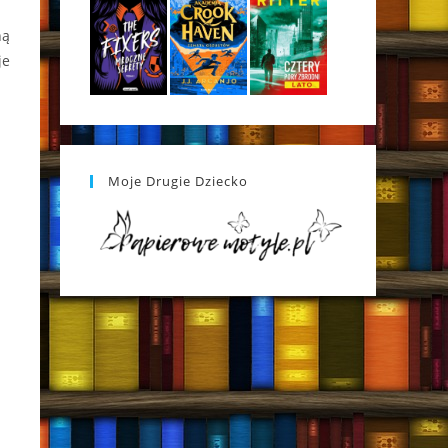
ną
je
Moje Drugie Dziecko