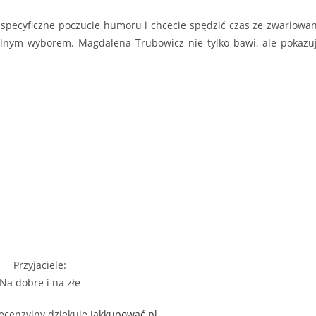
 specyficzne poczucie humoru i chcecie spędzić czas ze zwariowa
alnym wyborem. Magdalena Trubowicz nie tylko bawi, ale pokazu
Przyjaciele:
Na dobre i na złe
ecenzyjny dziękuję
Jakkupować.pl