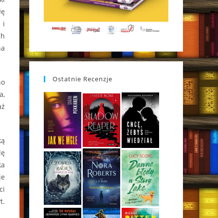
łę
 i
ch
na
Ostatnie Recenzje
no
a,
aż
ką
lę
ka
je
ci
t.