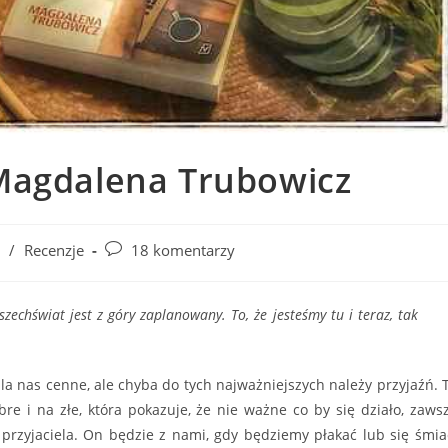
 Magdalena Trubowicz
Post
/
Recenzje
18 komentarzy
comments:
echświat jest z góry zaplanowany. To, że jesteśmy tu i teraz, tak
dla nas cenne, ale chyba do tych najważniejszych należy przyjaźń. 
re i na złe, która pokazuje, że nie ważne co by się działo, zaws
przyjaciela. On będzie z nami, gdy będziemy płakać lub się śmia