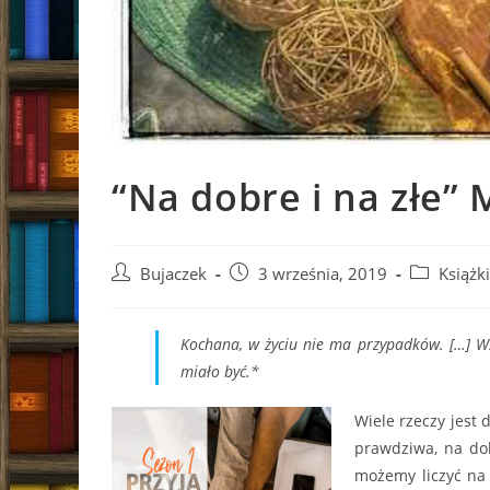
“Na dobre i na złe”
Post
Post
Post
Bujaczek
3 września, 2019
Książki
author:
published:
category:
Kochana, w życiu nie ma przypadków. […] Wsz
miało być.*
Wiele rzeczy jest 
prawdziwa, na dob
możemy liczyć na 