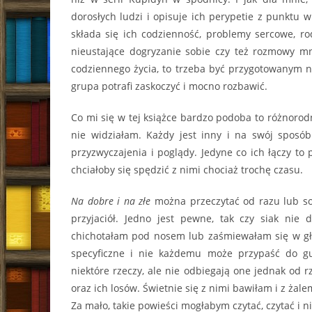
dorosłych ludzi i opisuje ich perypetie z punktu wi
składa się ich codzienność, problemy sercowe, r
nieustające dogryzanie sobie czy też rozmowy mn
codziennego życia, to trzeba być przygotowanym na
grupa potrafi zaskoczyć i mocno rozbawić.
Co mi się w tej książce bardzo podoba to różnorod
nie widziałam. Każdy jest inny i na swój sposó
przyzwyczajenia i poglądy. Jedyne co ich łączy to
chciałoby się spędzić z nimi chociaż trochę czasu.
Na dobre i na złe
można przeczytać od razu lub s
przyjaciół. Jedno jest pewne, tak czy siak nie
chichotałam pod nosem lub zaśmiewałam się w gł
specyficzne i nie każdemu może przypaść do g
niektóre rzeczy, ale nie odbiegają one jednak od 
oraz ich losów. Świetnie się z nimi bawiłam i z żal
Za mało, takie powieści mogłabym czytać, czytać i 