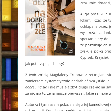
Zrozumie, doradzi,
Alicja poszukuje 
lokum, licząc, że 
ochlapana przez je
wysokości zadani
spotkanie czy do j
że poszukuje on n
zyskuje pokój ora
Cypisek, Krzysiek,
Jak potoczą się ich losy?
Z twórczością Magdaleny Trubowicz zetknęłam si
zamierzam systematycznie nadrabiać wszystkie je
dobre i na złe
i nie musiała zbyt długo czekać na sw
za nic ma to, że ja muszę pierwsza… Jakie są moje w
Autorka i tym razem pokazała się z tej komediowej 
niż w serii Kupidyn w spódnicy. I jak dla mnie,