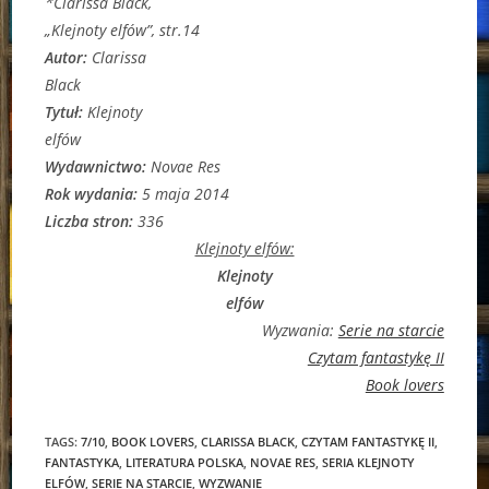
*Clarissa Black,
„Klejnoty elfów”, str.14
Autor:
Clarissa
Black
Tytuł:
Klejnoty
elfów
Wydawnictwo:
Novae Res
Rok wydania:
5 maja 2014
Liczba stron:
336
Klejnoty elfów:
Klejnoty
elfów
Wyzwania:
Serie na starcie
Czytam fantastykę II
Book lovers
TAGS:
7/10
,
BOOK LOVERS
,
CLARISSA BLACK
,
CZYTAM FANTASTYKĘ II
,
FANTASTYKA
,
LITERATURA POLSKA
,
NOVAE RES
,
SERIA KLEJNOTY
ELFÓW
,
SERIE NA STARCIE
,
WYZWANIE