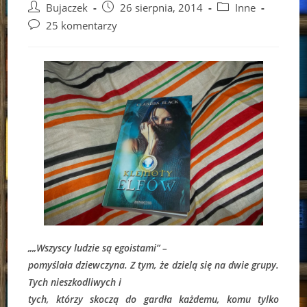
Post
Post
Post
Bujaczek
26 sierpnia, 2014
Inne
author:
published:
category:
Post
25 komentarzy
comments:
„„Wszyscy ludzie są egoistami” –
pomyślała dziewczyna. Z tym, że dzielą się na dwie grupy.
Tych nieszkodliwych i
tych, którzy skoczą do gardła każdemu, komu tylko