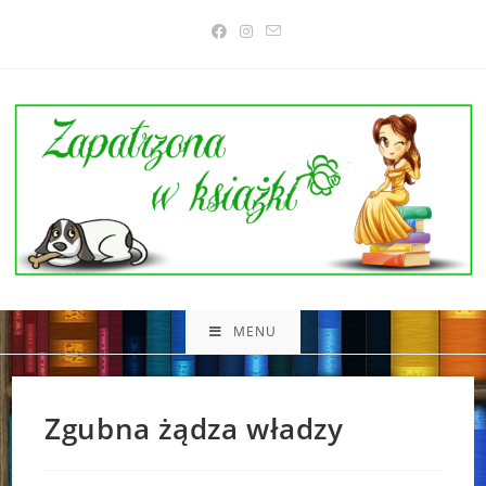
Skip
to
content
MENU
Zgubna żądza władzy