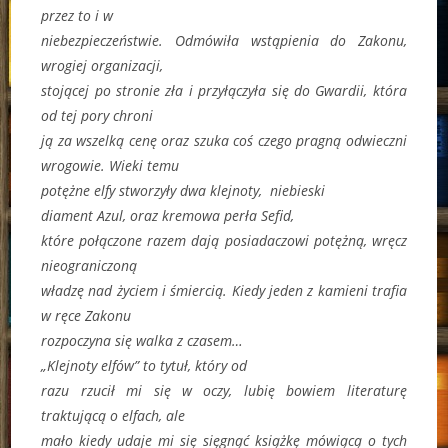
przez to i w
niebezpieczeństwie. Odmówiła wstąpienia do Zakonu,
wrogiej organizacji,
stojącej po stronie zła i przyłączyła się do Gwardii, która
od tej pory chroni
ją za wszelką cenę oraz szuka coś czego pragną odwieczni
wrogowie. Wieki temu
potężne elfy stworzyły dwa klejnoty, niebieski
diament Azul, oraz kremowa perła Sefid,
które połączone razem dają posiadaczowi potężną, wręcz
nieograniczoną
władzę nad życiem i śmiercią. Kiedy jeden z kamieni trafia
w ręce Zakonu
rozpoczyna się walka z czasem…
„Klejnoty elfów” to tytuł, który od
razu rzucił mi się w oczy, lubię bowiem literaturę
traktującą o elfach, ale
mało kiedy udaje mi się sięgnąć książkę mówiącą o tych