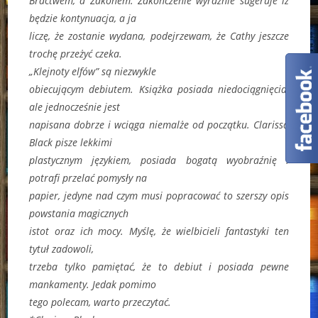
Bractwem, a Zakonem. Zakończenie wyraźnie sugeruje iż
będzie kontynuacja, a ja
liczę, że zostanie wydana, podejrzewam, że Cathy jeszcze
trochę przeżyć czeka.
„Klejnoty elfów” są niezwykle
obiecującym debiutem. Książka posiada niedociągnięcia,
ale jednocześnie jest
napisana dobrze i wciąga niemalże od początku. Clarissa
Black pisze lekkimi
plastycznym językiem, posiada bogatą wyobraźnię i
potrafi przelać pomysły na
papier, jedyne nad czym musi popracować to szerszy opis
powstania magicznych
istot oraz ich mocy. Myślę, że wielbicieli fantastyki ten
tytuł zadowoli,
trzeba tylko pamiętać, że to debiut i posiada pewne
mankamenty. Jedak pomimo
tego polecam, warto przeczytać.