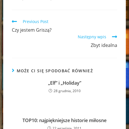
Read
Previous Post
more
Czy jestem Griszą?
articles
Następny wpis
Zbyt idealna
MOŻE CI SIĘ SPODOBAĆ RÓWNIEŻ
„Elf” i „Holiday”
28 grudnia, 2010
TOP10: najpiękniejsze historie miłosne
22 września, 2011