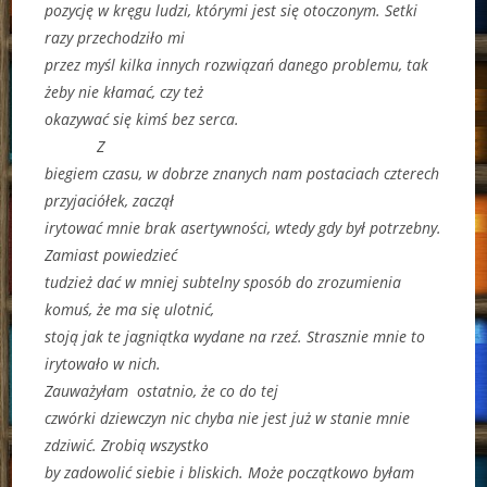
pozycję w kręgu ludzi, którymi jest się otoczonym. Setki
razy przechodziło mi
przez myśl kilka innych rozwiązań danego problemu, tak
żeby nie kłamać, czy też
okazywać się kimś bez serca.
Z
biegiem czasu, w dobrze znanych nam postaciach czterech
przyjaciółek, zaczął
irytować mnie brak asertywności, wtedy gdy był potrzebny.
Zamiast powiedzieć
tudzież dać w mniej subtelny sposób do zrozumienia
komuś, że ma się ulotnić,
stoją jak te jagniątka wydane na rzeź. Strasznie mnie to
irytowało w nich.
Zauważyłam ostatnio, że co do tej
czwórki dziewczyn nic chyba nie jest już w stanie mnie
zdziwić. Zrobią wszystko
by zadowolić siebie i bliskich. Może początkowo byłam