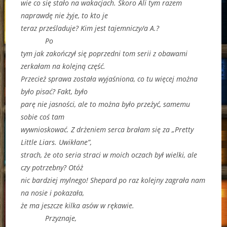
wie co się stało na wakacjach. Skoro Ali tym razem
naprawdę nie żyje, to kto je
teraz prześladuje? Kim jest tajemniczy/a A.?
Po
tym jak zakończył się poprzedni tom serii z obawami
zerkałam na kolejną część.
Przecież sprawa została wyjaśniona, co tu więcej można
było pisać? Fakt, było
parę nie jasności, ale to można było przeżyć, samemu
sobie coś tam
wywnioskować. Z drżeniem serca brałam się za „Pretty
Little Liars. Uwikłane”,
strach, że oto seria straci w moich oczach był wielki, ale
czy potrzebny? Otóż
nic bardziej mylnego! Shepard po raz kolejny zagrała nam
na nosie i pokazała,
że ma jeszcze kilka asów w rękawie.
Przyznaje,