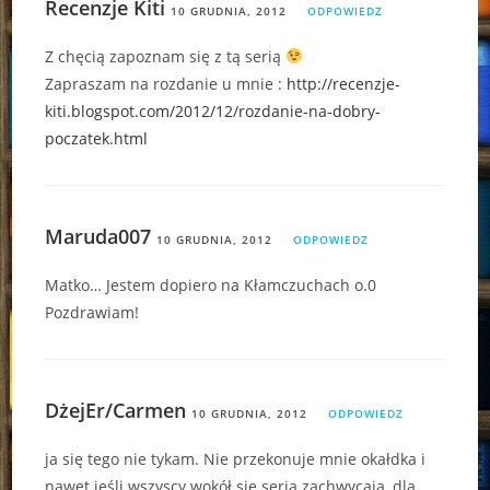
Recenzje Kiti
10 GRUDNIA, 2012
ODPOWIEDZ
Z chęcią zapoznam się z tą serią
Zapraszam na rozdanie u mnie :
http://recenzje-
kiti.blogspot.com/2012/12/rozdanie-na-dobry-
poczatek.html
Maruda007
10 GRUDNIA, 2012
ODPOWIEDZ
Matko… Jestem dopiero na Kłamczuchach o.0
Pozdrawiam!
DżejEr/Carmen
10 GRUDNIA, 2012
ODPOWIEDZ
ja się tego nie tykam. Nie przekonuje mnie okałdka i
nawet jeśli wszyscy wokół się serią zachwycają, dla