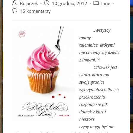
Post
Post
Post
Bujaczek
10 grudnia, 2012
Inne
author:
published:
category:
Post
15 komentarzy
comments:
„Wszyscy
mamy
tajemnice, którymi
nie chcemy się dzielić
z innymi.”*
Człowiek jest
istotą, która ma
swoje granice
wytrzymałości. Po ich
przekroczeniu
rozpada się jak
domek z kart i
niektóre
czyny mogą być nie