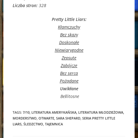
Liczba stron:
328
Pretty Little Liars:
Kłamczuchy
Bez skazy
Doskonałe
Niewiarygodne
Zepsute
Zabójcze
Bez serca
Pożądane
Uwikłane
Be
l
litosne
TAGS:
7/10
,
LITERATURA AMERYKAŃSKA
,
LITERATURA MŁODZIEŻOWA
,
MORDERSTWO
,
OTWARTE
,
SARA SHEPARD
,
SERIA PRETTY LITTLE
LIARS
,
ŚLEDZCTWO
,
TAJEMNICA