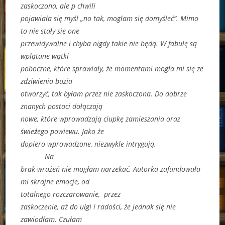
zaskoczona, ale p chwili
pojawiała się myśl „no tak, mogłam się domyśleć”. Mimo
to nie stały się one
przewidywalne i chyba nigdy takie nie będą. W fabułę są
wplątane wątki
poboczne, które sprawiały, że momentami mogła mi się ze
zdziwienia buzia
otworzyć, tak byłam przez nie zaskoczona. Do dobrze
znanych postaci dołączają
nowe, które wprowadzają ciupkę zamieszania oraz
świe
ż
ego powiewu. Jako że
dopiero wprowadzone, niezwykle intrygują.
Na
brak wrażeń nie mogłam narzekać. Autorka zafundowała
mi skrajne emocje, od
totalnego rozczarowanie, przez
zaskoczenie, aż do ulgi i radości, że jednak się nie
zawiodłam. Czułam