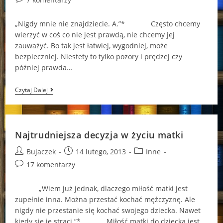
comments:
„Nigdy mnie nie znajdziecie. A.”* Często chcemy
wierzyć w coś co nie jest prawdą, nie chcemy jej
zauważyć. Bo tak jest łatwiej, wygodniej, może
bezpieczniej. Niestety to tylko pozory i prędzej czy
później prawda…
Ciąg
Czytaj Dalej
Dalszy
Nastąpił…
Najtrudniejsza decyzja w życiu matki
Post
Post
Post
Bujaczek
14 lutego, 2013
Inne
author:
published:
category:
Post
17 komentarzy
comments:
„Wiem już jednak, dlaczego miłość matki jest
zupełnie inna. Można przestać kochać mężczyznę. Ale
nigdy nie przestanie się kochać swojego dziecka. Nawet
kiedy się je straci.”* Miłość matki do dziecka jest