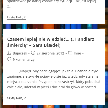
spodziewać po danej osobie czy sytuacji. Tak jest lepiej
z…
Zbliżamy
Czytaj Dalej
Się
Do
Prawdy?
(„Pretty
Little
Czasem lepiej nie wiedzieć… („Handlarz
Liars.
Bez
śmiercią” – Sara Blædel)
Serca”
–
Post
Post
Post
Bujaczek
27 sierpnia, 2012
Inne
Sara
author:
published:
category:
Post
9 komentarzy
Shepard)
comments:
„Napęd. Siły nadciągające jak fala. Doznanie było
znajome, ale zwykle pojawiało się już wtedy, gdy stała na
miejscu zdarzenia. Przypominało zastrzyk, który pobudzał
całe ciało, uderzał w pierś i docierał do głowy w postaci…
Czasem
Czytaj Dalej
Lepiej
Nie