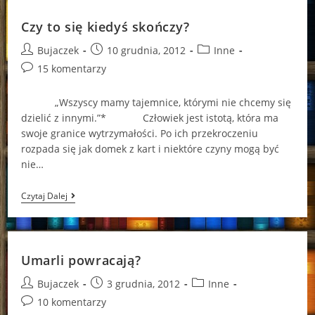
Czy to się kiedyś skończy?
Post
Post
Post
Bujaczek
10 grudnia, 2012
Inne
author:
published:
category:
Post
15 komentarzy
comments:
„Wszyscy mamy tajemnice, którymi nie chcemy się
dzielić z innymi.”* Człowiek jest istotą, która ma
swoje granice wytrzymałości. Po ich przekroczeniu
rozpada się jak domek z kart i niektóre czyny mogą być
nie…
Czy
Czytaj Dalej
To
Się
Kiedyś
Skończy?
Umarli powracają?
Post
Post
Post
Bujaczek
3 grudnia, 2012
Inne
author:
published:
category:
Post
10 komentarzy