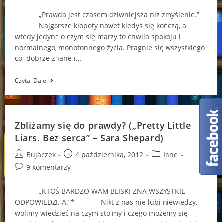
comments:
„Prawda jest czasem dziwniejsza niż zmyślenie.”
Najgorsze kłopoty nawet kiedyś się kończą, a
wtedy jedyne o czym się marzy to chwila spokoju i
normalnego, monotonnego życia. Pragnie się wszystkiego
co dobrze znane i…
Umarli
Czytaj Dalej
Powracają?
Zbliżamy się do prawdy? („Pretty Little
Liars. Bez serca” – Sara Shepard)
Post
Post
Post
Bujaczek
4 października, 2012
Inne
author:
published:
category:
Post
9 komentarzy
comments:
„KTOŚ BARDZO WAM BLISKI ZNA WSZYSTKIE
ODPOWIEDZI. A.”* Nikt z nas nie lubi niewiedzy,
wolimy wiedzieć na czym stoimy i czego możemy się