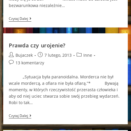
bezwarunkowa niezależnie…
Najtrudniejsza
Czytaj Dalej
Decyzja
W
Życiu
Matki
Prawda czy urojenie?
Post
Post
Post
Bujaczek
7 lutego, 2013
Inne
author:
published:
category:
Post
13 komentarzy
comments:
„Sytuacja była paranoidalna. Morderca nie był
wcale mordercą, a ofiara nie była ofiarą.”* Bywają
momenty, w których rzeczywistość przerasta człowieka i
aby od niej uciec stwarza sobie swój przebieg wydarzeń.
Robi to tak…
Prawda
Czytaj Dalej
Czy
Urojenie?