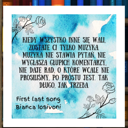
Wiedzieć…
(„Handlarz
Śmiercią”
–
Sara
Blædel)