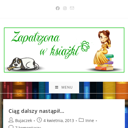
Skip
to
content
MENU
Ciąg dalszy nastąpił…
Post
Post
Post
Bujaczek
4 kwietnia, 2013
Inne
author:
published:
category:
Post
7 komentarzy