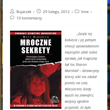
Post
Post
Post
Bujaczek
29 lutego, 2012
Inne
author:
published:
category:
Post
10 komentarzy
comments:
„Dzięki tej
kobiecie i jej pełnym
emocji opowiadaniom
mężczyźni zdali sobie
sprawę, jak tragiczny
był los Sharon
Marshall – dziewczyny,
której nikt nie zdołał
pomóc na czas.
Wieczorem, kiedy
wyszli na zewnątrz,
wszyscy zgodnie
przyznali, że była