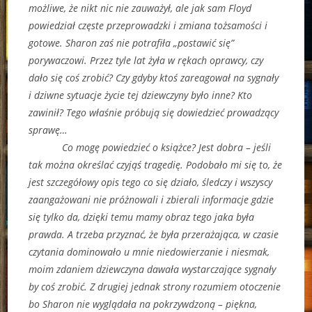
możliwe, że nikt nic nie zauważył, ale jak sam Floyd
powiedział częste przeprowadzki i zmiana tożsamości i
gotowe. Sharon zaś nie potrafiła „postawić się”
porywaczowi. Przez tyle lat żyła w rękach oprawcy, czy
dało się coś zrobić? Czy gdyby ktoś zareagował na sygnały
i dziwne sytuacje życie tej dziewczyny było inne? Kto
zawinił? Tego właśnie próbują się dowiedzieć prowadzący
sprawę…
Co mogę powiedzieć o książce? Jest dobra – jeśli
tak można określać czyjąś tragedię. Podobało mi się to, że
jest szczegółowy opis tego co się działo, śledczy i wszyscy
zaangażowani nie próżnowali i zbierali informacje gdzie
się tylko da, dzięki temu mamy obraz tego jaka była
prawda. A trzeba przyznać, że była przerażająca, w czasie
czytania dominowało u mnie niedowierzanie i niesmak,
moim zdaniem dziewczyna dawała wystarczające sygnały
by coś zrobić. Z drugiej jednak strony rozumiem otoczenie
bo Sharon nie wyglądała na pokrzywdzoną – piękna,