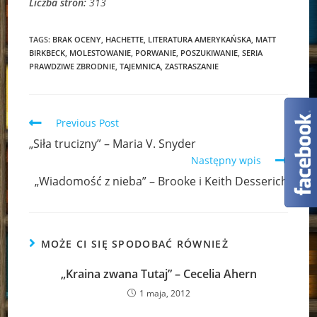
Liczba stron:
313
TAGS:
BRAK OCENY
,
HACHETTE
,
LITERATURA AMERYKAŃSKA
,
MATT
BIRKBECK
,
MOLESTOWANIE
,
PORWANIE
,
POSZUKIWANIE
,
SERIA
PRAWDZIWE ZBRODNIE
,
TAJEMNICA
,
ZASTRASZANIE
Read
Previous Post
more
„Siła trucizny” – Maria V. Snyder
articles
Następny wpis
„Wiadomość z nieba” – Brooke i Keith Desserich
MOŻE CI SIĘ SPODOBAĆ RÓWNIEŻ
„Kraina zwana Tutaj” – Cecelia Ahern
1 maja, 2012