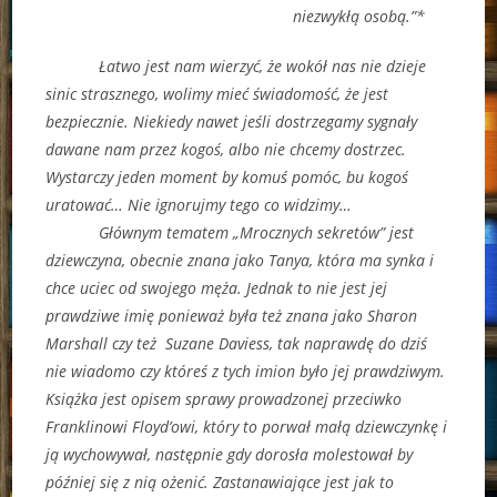
niezwykłą osobą.”*
Łatwo jest nam wierzyć, że wokół nas nie dzieje
sinic strasznego, wolimy mieć świadomość, że jest
bezpiecznie. Niekiedy nawet jeśli dostrzegamy sygnały
dawane nam przez kogoś, albo nie chcemy dostrzec.
Wystarczy jeden moment by komuś pomóc, bu kogoś
uratować… Nie ignorujmy tego co widzimy…
Głównym tematem „Mrocznych sekretów” jest
dziewczyna, obecnie znana jako Tanya, która ma synka i
chce uciec od swojego męża. Jednak to nie jest jej
prawdziwe imię ponieważ była też znana jako Sharon
Marshall czy też Suzane Daviess, tak naprawdę do dziś
nie wiadomo czy któreś z tych imion było jej prawdziwym.
Książka jest opisem sprawy prowadzonej przeciwko
Franklinowi Floyd’owi, który to porwał małą dziewczynkę i
ją wychowywał, następnie gdy dorosła molestował by
później się z nią ożenić. Zastanawiające jest jak to