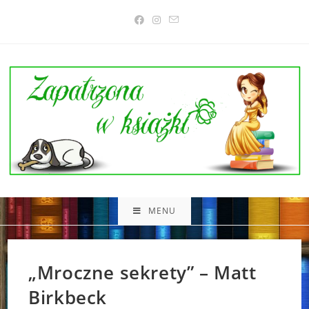
Skip
to
content
MENU
„Mroczne sekrety” – Matt
Birkbeck