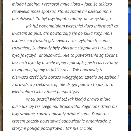
młoda i zdolna. Przerażał mnie Floyd – fakt, że takiego
człowieka może spotkać, któreś znane mi dziecko mnie
paraliżował. To był psychopata zdolny do wszystkiego…
Jak już wspomniałam wcześniej dużo informacji co
uważam za plus, ale powtarzają się po kilka razy, mnie
osobiście irytowało gdy czwarty raz czytałam to samo –
rozumiem, że dowody były zbierane stopniowo i trzeba
było je łączyć, analizować… Ale to powtórzenia są zbędne,
bez nich było by o wiele lepiej i jak sądzę jeśli coś czytamy
to zapamiętujemy to jakiś czas… Tak naprawdę to
pierwsza część była bardzo wciągająca, czytało się szybko i
z prawdziwą ciekawością, ale druga połowa to już to co
wiedziałam tylko z innej perspektywy.
W tej pozycji widać też jak kiedyś prawo miało
dużo luk czy też czego mu brakowało. Zaginione dzieci nie
były szukane, rodziny musiały działać sami. Dopiero z
czasem zaczęły powstawać odpowiednie organizacje, z
którymi policja początkowo i tak nie chciała