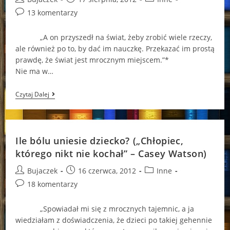
author:
published:
category:
Post
13 komentarzy
comments:
„A on przyszedł na świat, żeby zrobić wiele rzeczy,
ale również po to, by dać im nauczkę. Przekazać im prostą
prawdę, że świat jest mrocznym miejscem.”*
Nie ma w…
Mroczna
Czytaj Dalej
Prawda
Ukryta
Pod
Maską…
(„Jedyne
Ile bólu uniesie dziecko? („Chłopiec,
Dziecko”
–
którego nikt nie kochał” – Casey Watson)
Jack
Ketchum)
Post
Post
Post
Bujaczek
16 czerwca, 2012
Inne
author:
published:
category:
Post
18 komentarzy
comments:
„Spowiadał mi się z mrocznych tajemnic, a ja
wiedziałam z doświadczenia, że dzieci po takiej gehennie