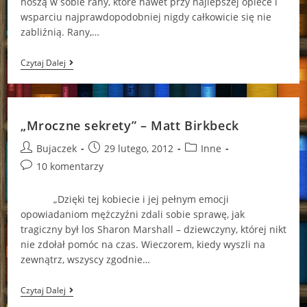
noszą w sobie rany, które nawet przy najlepszej opiece i
wsparciu najprawdopodobniej nigdy całkowicie się nie
zabliźnią. Rany,…
Ile
Czytaj Dalej
Bólu
Uniesie
Dziecko?
(„Chłopiec,
Którego
„Mroczne sekrety” – Matt Birkbeck
Nikt
Nie
Post
Post
Post
Bujaczek
29 lutego, 2012
Inne
Kochał”
–
author:
published:
category:
Post
10 komentarzy
Casey
comments:
Watson)
„Dzięki tej kobiecie i jej pełnym emocji
opowiadaniom mężczyźni zdali sobie sprawę, jak
tragiczny był los Sharon Marshall – dziewczyny, której nikt
nie zdołał pomóc na czas. Wieczorem, kiedy wyszli na
zewnątrz, wszyscy zgodnie…
„Mroczne
Czytaj Dalej
Sekrety”