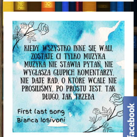
–
Matt
Birkbeck