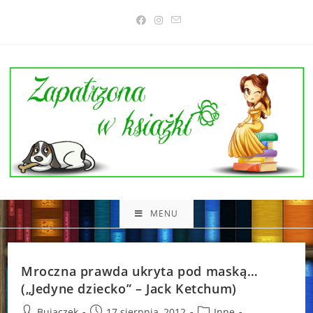
Skip
to
content
MENU
Mroczna prawda ukryta pod maską…
(„Jedyne dziecko” – Jack Ketchum)
Post
Post
Post
Bujaczek
17 sierpnia, 2012
Inne