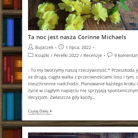
Ta noc jest nasza Corinne Michaels
Post
Post
Bujaczek
1 lipca, 2022
author:
published:
Post
Post
Książki
/
Perełki 2022
/
Recenzje
9 komentar
category:
comments:
- To my tworzymy naszą rzeczywistość.* Przeszkoda 
za drugą, ciągła walka z przeciwnościami losu i tym, 
nieuchronnie nadchodzi. Planowanie każdego kroku i
życie w ciągłym napięciu nie sprzyjają spontaniczny
decyzjom. Zwłaszcza gdy każdy…
Ta
Czytaj Dalej
Noc
Jest
Nasza
Corinne
Michaels