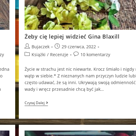
Żeby cię lepiej widzieć Gina Blaxill
Post
Post
Bujaczek
29 czerwca, 2022
author:
published:
Post
Post
zy
Książki
/
Recenzje
10 komentarzy
category:
comments:
jedna
Życie w strachu jest nic niewarte. Krocz śmiało i nigdy 
co
wątp w siebie.* Z nieznanych nam przyczyn ludzie lub
często udawać, że są inni. Ukrywają swoją odmienność
m
wady i wręcz przesadnie chcą być jak…
Żeby
Czytaj Dalej
Cię
Lepiej
Widzieć
Gina
Blaxill