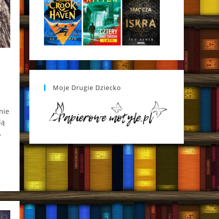
Moje Drugie Dziecko
nie
ią
,