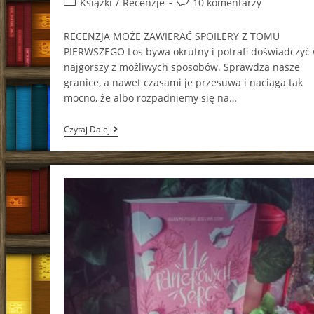
Post
Post
Książki
/
Recenzje
10 komentarzy
category:
comments:
RECENZJA MOŻE ZAWIERAĆ SPOILERY Z TOMU
PIERWSZEGO Los bywa okrutny i potrafi doświadczyć
najgorszy z możliwych sposobów. Sprawdza nasze
granice, a nawet czasami je przesuwa i naciąga tak
mocno, że albo rozpadniemy się na…
W
Czytaj Dalej
Ciemnościach
2
Adelina
Tulińska