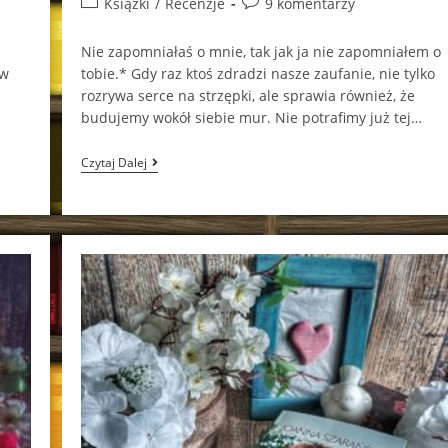
Post
Post
Książki
/
Recenzje
9 komentarzy
category:
comments:
Nie zapomniałaś o mnie, tak jak ja nie zapomniałem o
 w
tobie.* Gdy raz ktoś zdradzi nasze zaufanie, nie tylko
rozrywa serce na strzępki, ale sprawia również, że
budujemy wokół siebie mur. Nie potrafimy już tej…
Niebiańskie
Czytaj Dalej
Tsunami
Nana
Bekher