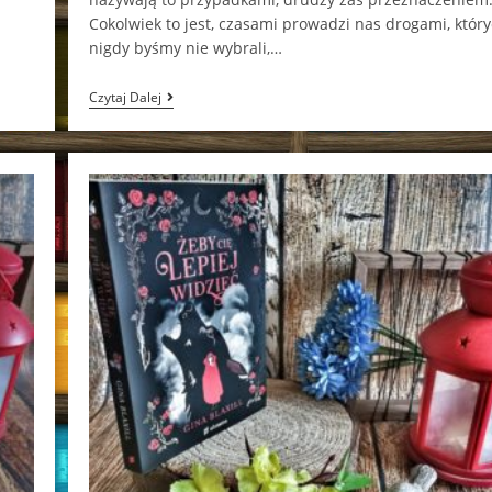
Cokolwiek to jest, czasami prowadzi nas drogami, któr
nigdy byśmy nie wybrali,…
Zaproszenie
Czytaj Dalej
Vi
Keeland