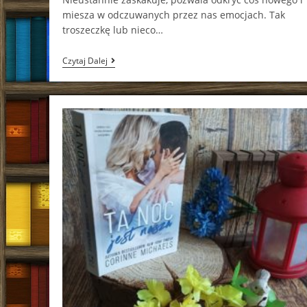
miesza w odczuwanych przez nas emocjach. Tak
troszeczkę lub nieco…
Bazyl
Czytaj Dalej
I
Licho
Marta
Kisiel