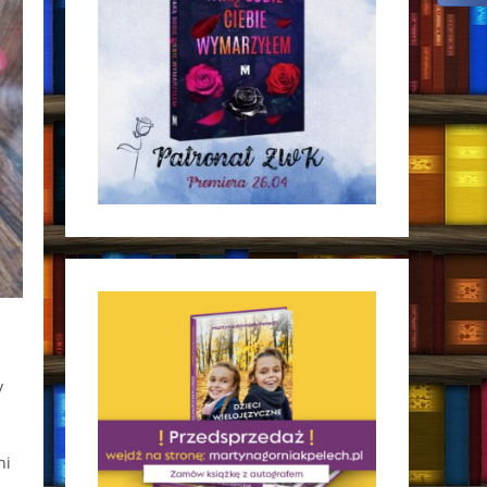
y
ni
.