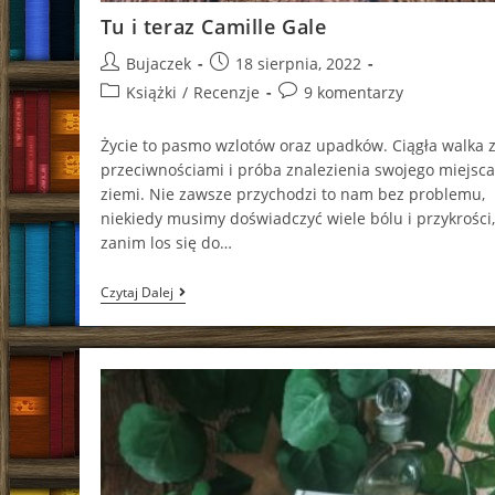
Tu i teraz Camille Gale
Post
Post
Bujaczek
18 sierpnia, 2022
author:
published:
Post
Post
Książki
/
Recenzje
9 komentarzy
category:
comments:
Życie to pasmo wzlotów oraz upadków. Ciągła walka 
przeciwnościami i próba znalezienia swojego miejsca
ziemi. Nie zawsze przychodzi to nam bez problemu,
niekiedy musimy doświadczyć wiele bólu i przykrości,
zanim los się do…
Tu
Czytaj Dalej
I
Teraz
Camille
Gale