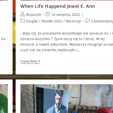
When Life Happend Jewel E. Ann
Post
Post
Bujaczek
14 sierpnia, 2022
author:
published:
Post
Post
Książki
/
Perełki 2022
/
Recenzje
6 komentarz
category:
comments:
z
- Boję się, że posiadanie wszystkiego nie oznacza nic i 
 na
oznacza wszystko.* Życie toczy się tu i teraz. W tej
minucie, a nawet sekundzie. Wystarczy mrugnąć oczam
a już coś się zmieniło, wydarzyło i…
When
Czytaj Dalej
Life
Happend
Jewel
E.
Ann