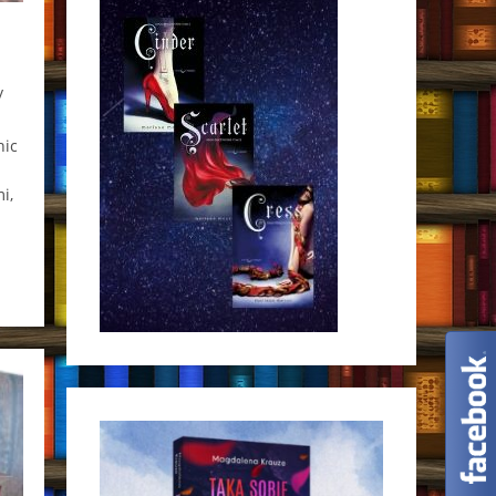
y
nic
i,