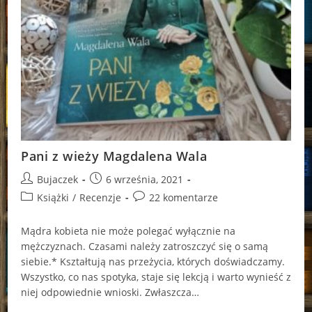
Pani z wieży Magdalena Wala
Post
Post
Bujaczek
6 września, 2021
author:
published:
Post
Post
Książki
/
Recenzje
22 komentarze
category:
comments:
Mądra kobieta nie może polegać wyłącznie na
mężczyznach. Czasami należy zatroszczyć się o samą
siebie.* Kształtują nas przeżycia, których doświadczamy.
Wszystko, co nas spotyka, staje się lekcją i warto wynieść z
niej odpowiednie wnioski. Zwłaszcza…