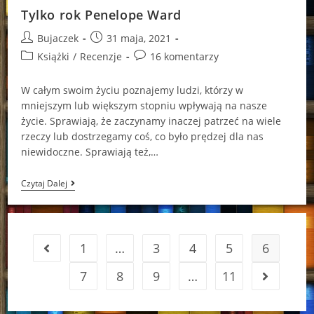
Tylko rok Penelope Ward
Post
Post
Bujaczek
31 maja, 2021
author:
published:
Post
Post
Książki
/
Recenzje
16 komentarzy
category:
comments:
W całym swoim życiu poznajemy ludzi, którzy w
mniejszym lub większym stopniu wpływają na nasze
życie. Sprawiają, że zaczynamy inaczej patrzeć na wiele
rzeczy lub dostrzegamy coś, co było prędzej dla nas
niewidoczne. Sprawiają też,…
Tylko
Czytaj Dalej
Rok
Penelope
Ward
1
…
3
4
5
6
Go to the previous page
7
8
9
…
11
Go to the 