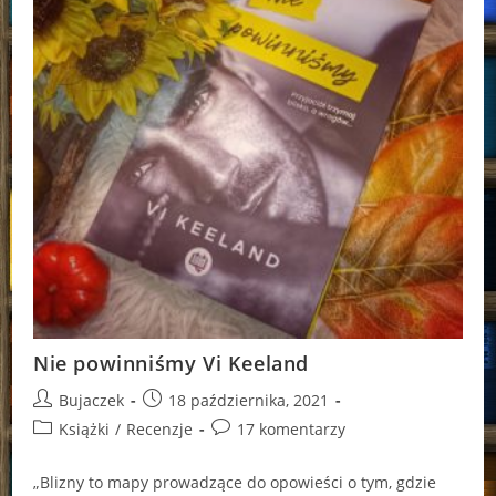
Nie powinniśmy Vi Keeland
Post
Post
Bujaczek
18 października, 2021
author:
published:
Post
Post
Książki
/
Recenzje
17 komentarzy
category:
comments:
„Bli­zny to mapy pro­wa­dzą­ce do opo­wie­ści o tym, gdzie