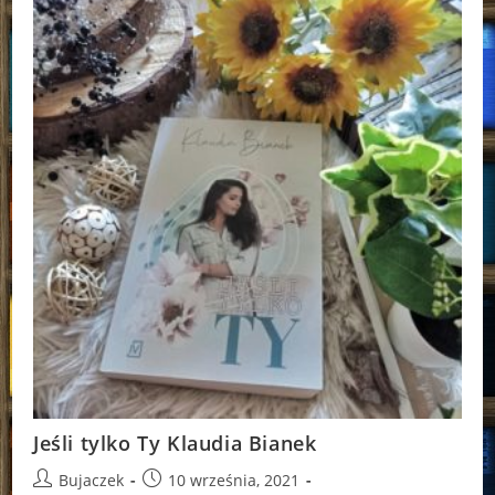
Jeśli tylko Ty Klaudia Bianek
Post
Post
Bujaczek
10 września, 2021