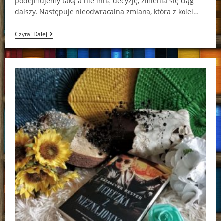
podejmujemy taką a nie inną decyzję, zmienia się ciąg
dalszy. Następuje nieodwracalna zmiana, która z kolei…
Biblioteka
Czytaj Dalej
O
Północy
Matt
Haig