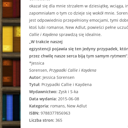
okazał się dla mnie strzałem w dziesiątkę, wciąga, in
zapomniałam o tym co dzieje się wokół mnie. Sorens
jest odpowiednio przepełniony emocjami, tymi dobrym
ktoś lubi romanse, New Adlut, powieści pełne uczuć
Callie i Kaydena
sprawdzą się idealnie.
„W trakcie naszej
egzystencji pojawia się ten jedyny przypadek, który
przez chwilę nasze serca biją tym samym rytmem”
*Jessica
Sorensen,
Przypadki Callie i Kaydena
Autor:
Jessica Sorensen
Tytuł:
Przypadki Callie i Kaydena
Wydawnictwo:
Zysk i S-ka
Data wydania:
2015-06-08
Kategoria:
romans, New Adlut
ISBN:
9788377856963
Liczba stron:
365