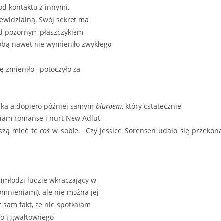
od kontaktu z innymi,
iewidzialną. Swój sekret ma
od pozornym płaszczykiem
sobą nawet nie wymieniło zwykłego
ę zmieniło i potoczyło za
dką a dopiero później samym
blurbem
, który ostatecznie
biam romanse i nurt New Adlut,
uszą mieć to
coś
w sobie. Czy Jessice Sorensen udało się przekon
(młodzi ludzie wkraczający w
mnieniami), ale nie można jej
ż sam fakt, że nie spotkałam
ego i gwałtownego