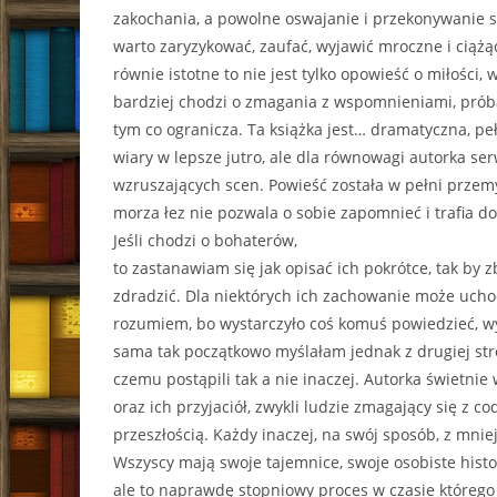
zakochania, a powolne oswajanie i przekonywanie si
warto zaryzykować, zaufać, wyjawić mroczne i ciążą
równie istotne to nie jest tylko opowieść o miłości, 
bardziej chodzi o zmagania z wspomnieniami, próbą
tym co ogranicza. Ta książka jest… dramatyczna, pe
wiary w lepsze jutro, ale dla równowagi autorka s
wzruszających scen. Powieść została w pełni przem
morza łez nie pozwala o sobie zapomnieć i trafia do
Jeśli chodzi o bohaterów,
to zastanawiam się jak opisać ich pokrótce, tak by 
zdradzić. Dla niektórych ich zachowanie może uchodz
rozumiem, bo wystarczyło coś komuś powiedzieć, wy
sama tak początkowo myślałam jednak z drugiej st
czemu postąpili tak a nie inaczej. Autorka świetnie
oraz ich przyjaciół, zwykli ludzie zmagający się z c
przeszłością. Każdy inaczej, na swój sposób, z mni
Wszyscy mają swoje tajemnice, swoje osobiste histo
ale to naprawdę stopniowy proces w czasie którego 