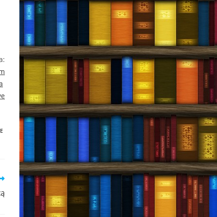
a:
am
a
ve
E
zą