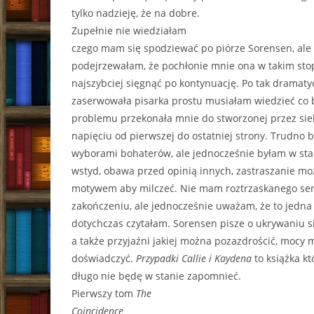
tylko nadzieję, że na dobre.
Zupełnie nie wiedziałam
czego mam się spodziewać po piórze Sorensen, ale 
podejrzewałam, że pochłonie mnie ona w takim sto
najszybciej sięgnąć po kontynuację. Po tak dramat
zaserwowała pisarka prostu musiałam wiedzieć co by
problemu przekonała mnie do stworzonej przez siebi
napięciu od pierwszej do ostatniej strony. Trudno b
wyborami bohaterów, ale jednocześnie byłam w stan
wstyd, obawa przed opinią innych, zastraszanie m
motywem aby milczeć. Nie mam roztrzaskanego serc
zakończeniu, ale jednocześnie uważam, że to jedna 
dotychczas czytałam. Sorensen pisze o ukrywaniu s
a także przyjaźni jakiej można pozazdrościć, mocy m
doświadczyć.
Przypadki Callie i Kaydena
to książka kt
długo nie będę w stanie zapomnieć.
Pierwszy tom
The
Coincidence