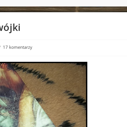
ójki
st
17 komentarzy
mments: