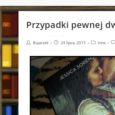
Przypadki pewnej dw
Post
Post
Post
Po
Bujaczek
24 lipca, 2015
Inne
author:
published:
category:
co