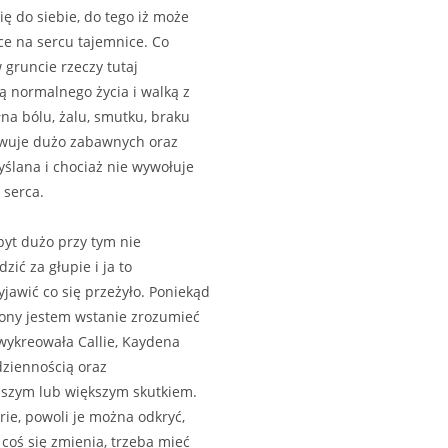
ę do siebie, do tego iż może
ce na sercu tajemnice. Co
w gruncie rzeczy tutaj
 normalnego życia i walką z
łna bólu, żalu, smutku, braku
erwuje dużo zabawnych oraz
yślana i chociaż nie wywołuje
 serca.
zbyt dużo przy tym nie
ić za głupie i ja to
jawić co się przeżyło. Poniekąd
rony jestem wstanie zrozumieć
 wykreowała Callie, Kaydena
odziennością oraz
ejszym lub większym skutkiem.
rie, powoli je można odkryć,
coś się zmienia, trzeba mieć