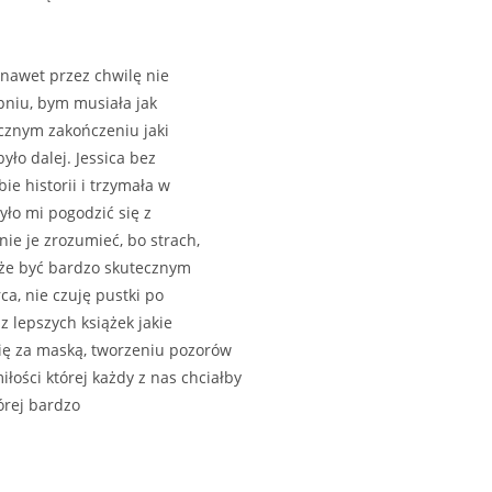
nawet przez chwilę nie
pniu, bym musiała jak
ycznym zakończeniu jaki
ło dalej. Jessica bez
e historii i trzymała w
yło mi pogodzić się z
ie je zrozumieć, bo strach,
oże być bardzo skutecznym
a, nie czuję pustki po
z lepszych książek jakie
ię za maską, tworzeniu pozorów
iłości której każdy z nas chciałby
órej bardzo