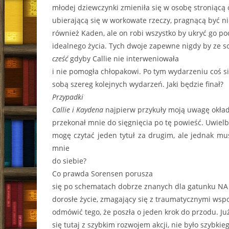
młodej dziewczynki zmieniła się w osobę stroniącą 
ubierającą się w workowate rzeczy, pragnącą być n
również Kaden, ale on robi wszystko by ukryć go p
idealnego życia. Tych dwoje zapewne nigdy by ze 
cześć
gdyby Callie nie interweniowała
i nie pomogła chłopakowi. Po tym wydarzeniu coś si
sobą szereg kolejnych wydarzeń. Jaki będzie finał?
Przypadki
Callie i Kaydena
najpierw przykuły moją uwagę okła
przekonał mnie do sięgnięcia po tę powieść. Uwiel
mogę czytać jeden tytuł za drugim, ale jednak m
mnie
do siebie?
Co prawda Sorensen porusza
się po schematach dobrze znanych dla gatunku NA 
dorosłe życie, zmagający się z traumatycznymi wspo
odmówić tego, że poszła o jeden krok do przodu. Ju
się tutaj z szybkim rozwojem akcji, nie było szybki