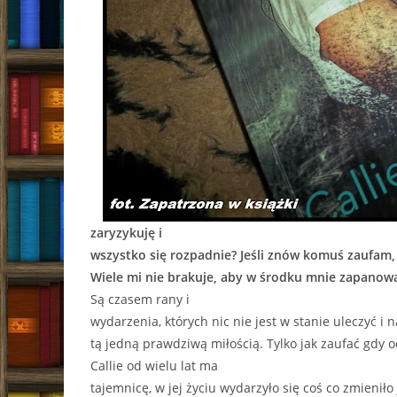
zaryzykuję i
wszystko się rozpadnie? Jeśli znów komuś zaufam,
Wiele mi nie brakuje, aby w środku mnie zapanowa
Są czasem rany i
wydarzenia, których nic nie jest w stanie uleczyć i
tą jedną prawdziwą miłością. Tylko jak zaufać gdy o
Callie od wielu lat ma
tajemnicę, w jej życiu wydarzyło się coś co zmieniło 