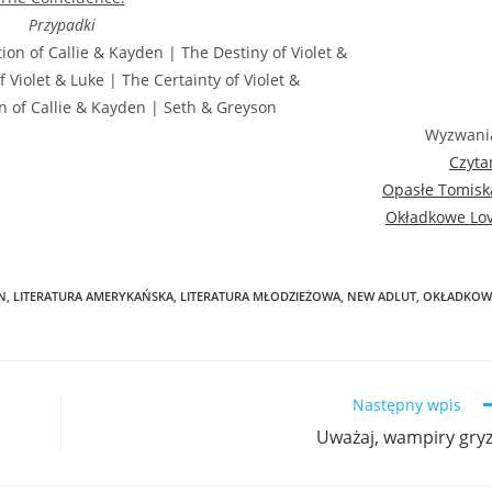
Przypadki
n of Callie & Kayden | The Destiny of Violet &
f Violet & Luke | The Certainty of Violet &
n of Callie & Kayden | Seth & Greyson
Wyzwani
Czyt
Opasłe Tomisk
Okładkowe Lo
N
,
LITERATURA AMERYKAŃSKA
,
LITERATURA MŁODZIEŻOWA
,
NEW ADLUT
,
OKŁADKOW
Następny wpis
Uważaj, wampiry gry