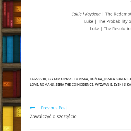
Callie i Kaydena
| The Redemptio
Luke | The Probability o
Luke | The Resolutio
TAGS:
8/10
,
CZYTAM OPASŁE TOMISKA
,
DUŻEKA
,
JESSICA SORENSE
LOVE
,
ROMANS
,
SERIA THE COINCIDENCE
,
WYZWANIE
,
ZYSK I S-KA
Read
Previous Post
more
Zawalczyć o szczęście
articles