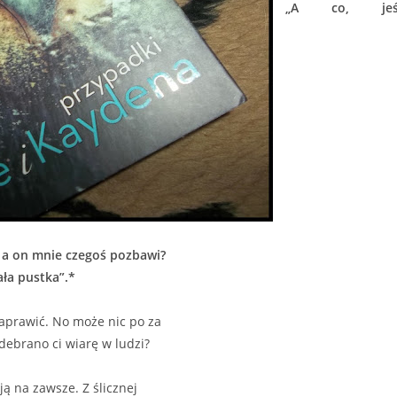
„A co, jeśl
 a on mnie czegoś pozbawi?
ła pustka”.*
 naprawić. No może nic po za
debrano ci wiarę w ludzi?
ją na zawsze. Z ślicznej