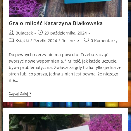
Gra o miłość Katarzyna Białkowska
Post
Post
Bujaczek
29 października, 2024
author:
published:
Post
Post
Książki
/
Perełki 2024
/
Recenzje
0 Komentarzy
category:
comments:
Do pewnych rzeczy nie ma powrotu. Trzeba zacząć
tworzyć nowe wspomnienia.* Miłość, jak każde uczucie,
bywa problematyczna. Zwłaszcza gdy trafia tylko jedną ze
stron lub, co gorsza, jedna z nich jest pewna, że niczego
nie…
Gra
Czytaj Dalej
O
Miłość
Katarzyna
Białkowska