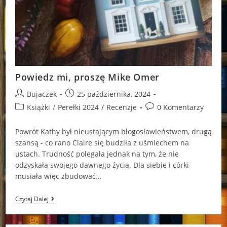
Powiedz mi, proszę Mike Omer
Post
Post
Bujaczek
25 października, 2024
author:
published:
Post
Post
Książki
/
Perełki 2024
/
Recenzje
0 Komentarzy
category:
comments:
Powrót Kathy był nieustającym błogosławieństwem, drugą
szansą - co rano Claire się budziła z uśmiechem na
ustach. Trudność polegała jednak na tym, że nie
odzyskała swojego dawnego życia. Dla siebie i córki
musiała więc zbudować…
Powiedz
Czytaj Dalej
Mi,
Proszę
Mike