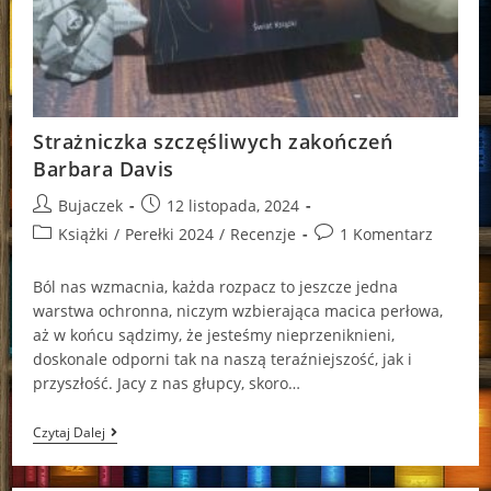
Strażniczka szczęśliwych zakończeń
Barbara Davis
Post
Post
Bujaczek
12 listopada, 2024
author:
published:
Post
Post
Książki
/
Perełki 2024
/
Recenzje
1 Komentarz
category:
comments:
Ból nas wzmacnia, każda rozpacz to jeszcze jedna
warstwa ochronna, niczym wzbierająca macica perłowa,
aż w końcu sądzimy, że jesteśmy nieprzeniknieni,
doskonale odporni tak na naszą teraźniejszość, jak i
przyszłość. Jacy z nas głupcy, skoro…
Strażniczka
Czytaj Dalej
Szczęśliwych
Zakończeń
Barbara