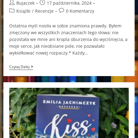
Post
Post
Bujaczek
17 października, 2024
author:
published:
Post
Post
Książki
/
Recenzje
0 Komentarzy
category:
comments:
Ostatnia myśl nosiła w sobie znamiona prawdy. Byłem
zmęczony we wszystkich znaczeniach tego słowa: nie
pozostała we mnie ani kropla oburzenia do wyciśnięcia, a
moje serce, jak nieobsiane pole, nie pozwalało
wykiełkować nowej rozpaczy.* Każdy…
Dziwna
Czytaj Dalej
I
Uparta
Wytrwałość
Foz
Meadows