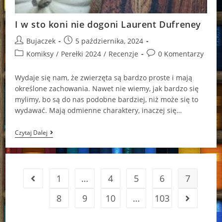
I w sto koni nie dogoni Laurent Dufreney
Post
Post
Bujaczek
5 października, 2024
author:
published:
Post
Post
Komiksy
/
Perełki 2024
/
Recenzje
0 Komentarzy
category:
comments:
Wydaje się nam, że zwierzęta są bardzo proste i mają
określone zachowania. Nawet nie wiemy, jak bardzo się
mylimy, bo są do nas podobne bardziej, niż może się to
wydawać. Mają odmienne charaktery, inaczej się…
I
Czytaj Dalej
W
Sto
Koni
Nie
Dogoni
1
…
4
5
6
7
Go to the previous page
Laurent
Dufreney
8
9
10
…
103
Go to the 