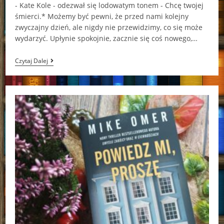
- Kate Kole - odezwał się lodowatym tonem - Chcę twojej
śmierci.* Możemy być pewni, że przed nami kolejny
zwyczajny dzień, ale nigdy nie przewidzimy, co się może
wydarzyć. Upłynie spokojnie, zacznie się coś nowego,…
Witamy
Czytaj Dalej
W
Fae
Café
Jennifer
Kropf