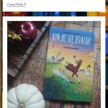
Kiss
Czytaj Dalej
Cam
Emilia
Jachimczyk