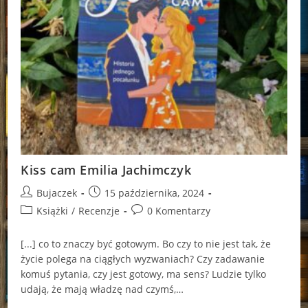
Kiss cam Emilia Jachimczyk
Post
Post
Bujaczek
15 października, 2024
author:
published:
Post
Post
Książki
/
Recenzje
0 Komentarzy
category:
comments:
[...] co to zna­czy być go­to­wym. Bo czy to nie jest tak, że
życie po­le­ga na cią­głych wy­zwa­niach? Czy za­da­wa­nie
komuś py­ta­nia, czy jest go­to­wy, ma sens? Lu­dzie tylko
udają, że mają wła­dzę nad czymś,…