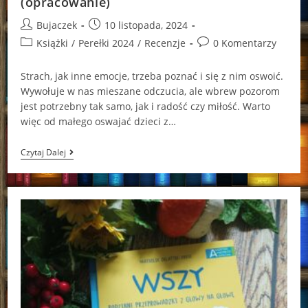
(opracowanie)
Post
Post
Bujaczek
10 listopada, 2024
author:
published:
Post
Post
Książki
/
Perełki 2024
/
Recenzje
0 Komentarzy
category:
comments:
Strach, jak inne emocje, trzeba poznać i się z nim oswoić.
Wywołuje w nas mieszane odczucia, ale wbrew pozorom
jest potrzebny tak samo, jak i radość czy miłość. Warto
więc od małego oswajać dzieci z…
Straszne
Czytaj Dalej
Historie
Altea
Villa
(opracowanie)