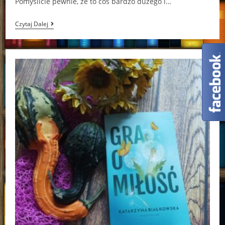
Pomyślicie pewnie, że to coś bardzo dużego i…
Wszy.
Czytaj Dalej
Rodzinne
Przeprowadzki
Z
Głowy
Na
Głowę
Mathilde
Dellatre-
Josse