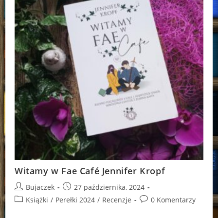
Witamy w Fae Café Jennifer Kropf
Post
Post
Bujaczek
27 października, 2024
author:
published:
Post
Post
Książki
/
Perełki 2024
/
Recenzje
0 Komentarzy
category:
comments: