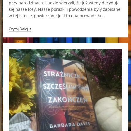
przy narodzinach. Ludzie wierzyli, że już wtedy decydują
się nasze losy. Nasze porażki i powodzenia były zapisane
w tej istocie, powierzone jej i to ona prowadziła…
Jeleni
Czytaj Dalej
Sztylet
Marta
Mrozińska