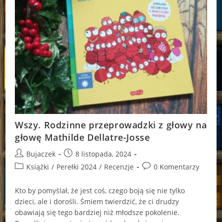
Wszy. Rodzinne przeprowadzki z głowy na
głowę Mathilde Dellatre-Josse
Post
Post
Bujaczek
8 listopada, 2024
author:
published:
Post
Post
Książki
/
Perełki 2024
/
Recenzje
0 Komentarzy
category:
comments:
Kto by pomyślał, że jest coś, czego boją się nie tylko
dzieci, ale i dorośli. Śmiem twierdzić, że ci drudzy
obawiają się tego bardziej niż młodsze pokolenie.