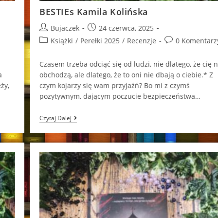
BESTIEs Kamila Kolińska
Post
Post
Bujaczek
24 czerwca, 2025
author:
published:
Post
Post
Książki
/
Perełki 2025
/
Recenzje
0 Komentarz
category:
comments:
Czasem trzeba odciąć się od ludzi, nie dlatego, że cię n
a
obchodzą, ale dlatego, że to oni nie dbają o ciebie.* Z
ży,
czym kojarzy się wam przyjaźń? Bo mi z czymś
pozytywnym, dającym poczucie bezpieczeństwa…
BESTIEs
Czytaj Dalej
Kamila
Kolińska