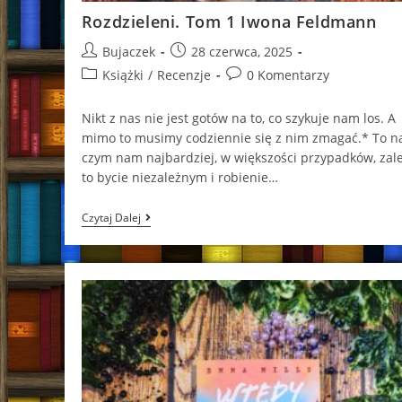
Rozdzieleni. Tom 1 Iwona Feldmann
Post
Post
Bujaczek
28 czerwca, 2025
author:
published:
Post
Post
Książki
/
Recenzje
0 Komentarzy
category:
comments:
Nikt z nas nie jest gotów na to, co szykuje nam los. A
mimo to musimy codziennie się z nim zmagać.* To n
czym nam najbardziej, w większości przypadków, zale
to bycie niezależnym i robienie…
Rozdzieleni.
Czytaj Dalej
Tom
1
Iwona
Feldmann