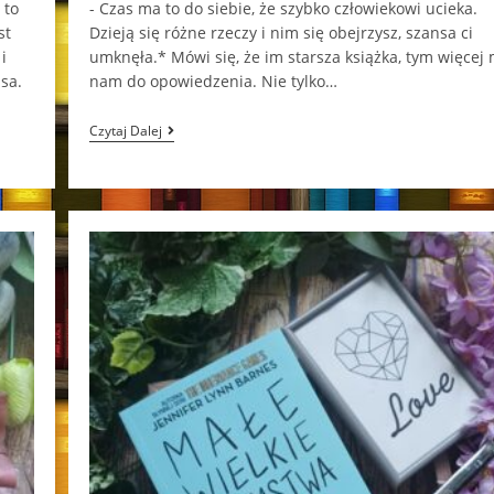
 to
- Czas ma to do siebie, że szybko człowiekowi ucieka.
st
Dzieją się różne rzeczy i nim się obejrzysz, szansa ci
i
umknęła.* Mówi się, że im starsza książka, tym więcej
sa.
nam do opowiedzenia. Nie tylko…
Echo
Czytaj Dalej
Dawnych
Ksiąg
Barbara
Davis