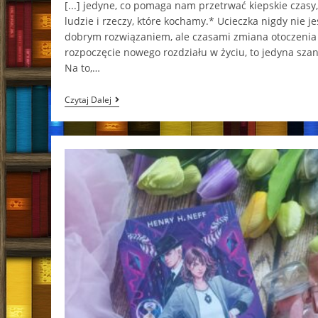
[...] jedyne, co pomaga nam przetrwać kiepskie czasy,
ludzie i rzeczy, które kochamy.* Ucieczka nigdy nie je
dobrym rozwiązaniem, ale czasami zmiana otoczenia 
rozpoczęcie nowego rozdziału w życiu, to jedyna szan
Na to,…
Nowy
Czytaj Dalej
Rozdział
W
Story
Lake
Lucy
Score