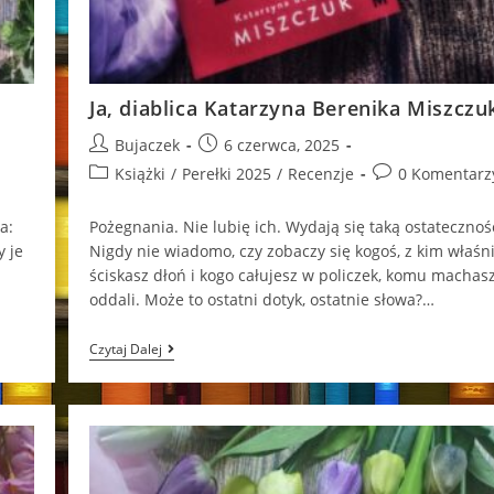
Ja, diablica Katarzyna Berenika Miszczu
Post
Post
Bujaczek
6 czerwca, 2025
author:
published:
Post
Post
Książki
/
Perełki 2025
/
Recenzje
0 Komentarz
category:
comments:
a:
Pożegnania. Nie lubię ich. Wydają się taką ostatecznoś
y je
Nigdy nie wiadomo, czy zobaczy się kogoś, z kim właśn
ściskasz dłoń i kogo całujesz w policzek, komu machasz
oddali. Może to ostatni dotyk, ostatnie słowa?…
Ja,
Czytaj Dalej
Diablica
Katarzyna
Berenika
Miszczuk