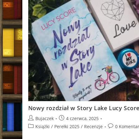
Nowy rozdział w Story Lake Lucy Scor
Post
Post
Bujaczek
4 czerwca, 2025
author:
published:
Post
Post
Książki
/
Perełki 2025
/
Recenzje
0 Komentar
category:
comments: