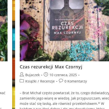
Czas rezurekcji Max Czornyj
Post
Post
Bujaczek
10 czerwca, 2025
author:
published:
Post
Post
Książki
/
Recenzje
0 Komentarzy
category:
comments:
uwać
– Brat Mi­chał czę­sto po­wta­rzał, że to, czego do­świad­czy
za­mie­ni­ło jego wiarę w wie­dzę. Jak przy­pusz­czam, wie­
może stać się łaską, ale rów­nież prze­kleń­stwem.* W
j
każdym z nas tkwi dobro i zło, my decydujemy, która…