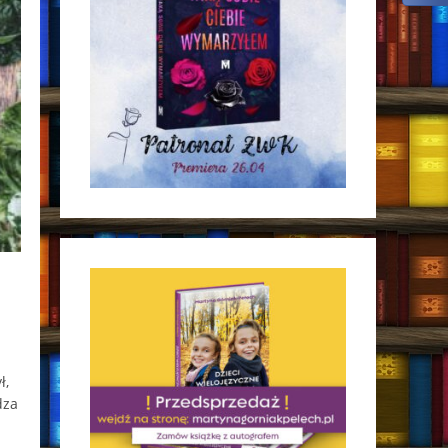
ł,
dza