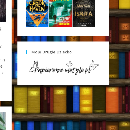
k
y
Moje Drugie Dziecko
cią.
ie
 z