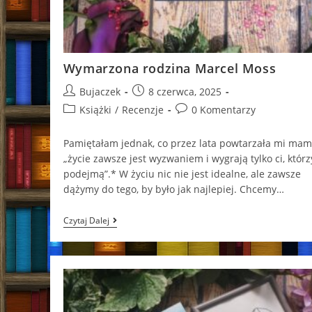
Wymarzona rodzina Marcel Moss
Post
Post
Bujaczek
8 czerwca, 2025
author:
published:
Post
Post
Książki
/
Recenzje
0 Komentarzy
category:
comments:
Pa­mię­ta­łam jed­nak, co przez lata po­wta­rza­ła mi mam
„życie za­wsze jest wy­zwa­niem i wy­gra­ją tylko ci, któ­rz
po­dej­mą”.* W życiu nic nie jest idealne, ale zawsze
dążymy do tego, by było jak najlepiej. Chcemy…
Wymarzona
Czytaj Dalej
Rodzina
Marcel
Moss