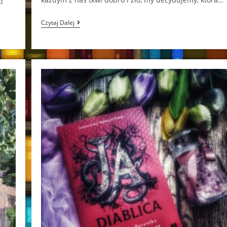
Czas
Czytaj Dalej
Rezurekcji
Max
Czornyj