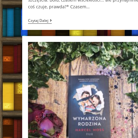
coś czuje, prawda?* Czasem…
Wtedy
Czytaj Dalej
I
Teraz
Emma
Mills