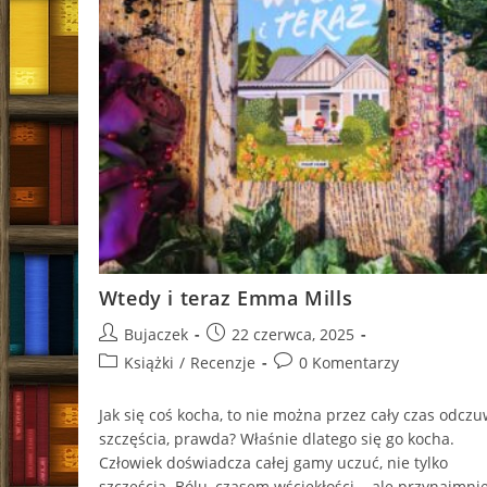
Wtedy i teraz Emma Mills
Post
Post
Bujaczek
22 czerwca, 2025
author:
published:
Post
Post
Książki
/
Recenzje
0 Komentarzy
category:
comments:
Jak się coś kocha, to nie można przez cały czas odcz
szczęścia, prawda? Właśnie dlatego się go kocha.
Człowiek doświadcza całej gamy uczuć, nie tylko
szczęścia. Bólu, czasem wściekłości... ale przynajmnie