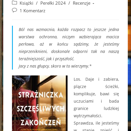
author:
published:
Post
Książki
/
Perełki 2024
/
Recenzje
category:
Post
1 Komentarz
comments:
Ból nas wzmacnia, każda rozpacz to jeszcze jedna
warstwa ochronna, niczym wzbierająca macica
perłowa, aż w końcu sądzimy, że jesteśmy
nieprzeniknieni, doskonale odporni tak na naszą
teraźniejszość, jak i przyszłość.
Jacy z nas głupcy, skoro w to wierzymy.*
Los. Daje i zabiera,
plącze ścieżki,
komplikuje, bawi się
uczuciami i bada
granice ludzkiej
wytrzymałości.
Sprawdza, ile jesteśmy
w stanie znieść i