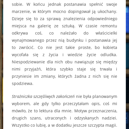
sobie. W końcu jednak postanawia spełnić swoje
marzenie, w którym mocno dopingował ją ukochany.
Dzieje się to za sprawą znalezienia odpowiedniego
miejsca na galerię ze sztuką. W czasie remontu
odkrywa coś, co należało do właścicielki
wynajmowanego przez nią budynku i postanawia jej
to zwrócić. Co nie jest takie proste, bo kobieta
wycofała się z życia i wiedzie życie odludka.
Niespodziewanie dla nich obu nawiązuje się między
nimi przyjaźń, która szybko staje się trwała i
przyniesie im zmiany, których żadna z nich się nie
spodziewa.
Strażniczka szczęśliwych zakończeń
nie była planowanym
wyborem, ale gdy tylko przeczytałam opis, coś mi
mówiło, że to lektura dla mnie. Motyw przeznaczenia,
drugich szans, utraconych i odzyskanych nadziei.
Wszystko co lubię, a w dodatku jeszcze szczypta magii.