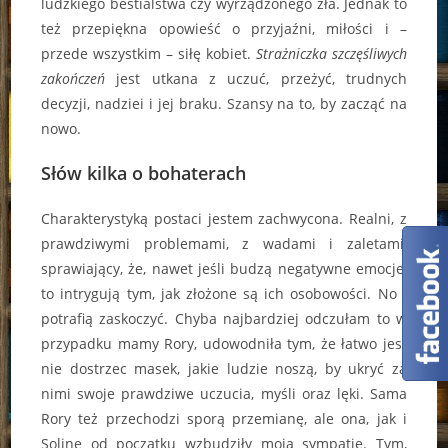
ludzkiego bestialstwa czy wyrządzonego zła. Jednak to
też przepiękna opowieść o przyjaźni, miłości i –
przede wszystkim – siłę kobiet.
Strażniczka szczęśliwych
zakończeń
jest utkana z uczuć, przeżyć, trudnych
decyzji, nadziei i jej braku. Szansy na to, by zacząć na
nowo.
Słów kilka o bohaterach
Charakterystyką postaci jestem zachwycona. Realni, z
prawdziwymi problemami, z wadami i zaletami,
sprawiający, że, nawet jeśli budzą negatywne emocje,
to intrygują tym, jak złożone są ich osobowości. No i
potrafią zaskoczyć. Chyba najbardziej odczułam to w
przypadku mamy Rory, udowodniła tym, że łatwo jest
nie dostrzec masek, jakie ludzie noszą, by ukryć za
nimi swoje prawdziwe uczucia, myśli oraz lęki. Sama
Rory też przechodzi sporą przemianę, ale ona, jak i
Soline od początku wzbudziły moją sympatię. Tym,