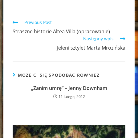
Read
Previous Post
more
Straszne historie Altea Villa (opracowanie)
articles
Następny wpis
Jeleni sztylet Marta Mrozińska
MOŻE CI SIĘ SPODOBAĆ RÓWNIEŻ
„Zanim umrę” – Jenny Downham
11 lutego, 2012