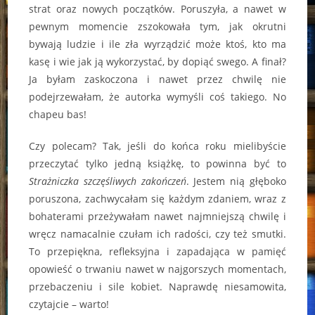
strat oraz nowych początków. Poruszyła, a nawet w
pewnym momencie zszokowała tym, jak okrutni
bywają ludzie i ile zła wyrządzić może ktoś, kto ma
kasę i wie jak ją wykorzystać, by dopiąć swego. A finał?
Ja byłam zaskoczona i nawet przez chwilę nie
podejrzewałam, że autorka wymyśli coś takiego. No
chapeu bas!
Czy polecam? Tak, jeśli do końca roku mielibyście
przeczytać tylko jedną książkę, to powinna być to
Strażniczka szczęśliwych zakończeń
. Jestem nią głęboko
poruszona, zachwycałam się każdym zdaniem, wraz z
bohaterami przeżywałam nawet najmniejszą chwilę i
wręcz namacalnie czułam ich radości, czy też smutki.
To przepiękna, refleksyjna i zapadająca w pamięć
opowieść o trwaniu nawet w najgorszych momentach,
przebaczeniu i sile kobiet. Naprawdę niesamowita,
czytajcie – warto!