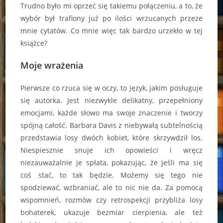
Trudno było mi oprzeć się takiemu połączeniu, a to, że
wybór był trafiony już po ilości wrzucanych przeze
mnie cytatów. Co mnie więc tak bardzo urzekło w tej
książce?
Moje wrażenia
Pierwsze co rzuca się w oczy, to język, jakim posługuje
się autorka. Jest niezwykle delikatny, przepełniony
emocjami, każde słowo ma swoje znaczenie i tworzy
spójną całość. Barbara Davis z niebywałą subtelnością
przedstawia losy dwóch kobiet, które skrzywdził los.
Niespiesznie snuje ich opowieści i wręcz
niezauważalnie je spłata, pokazując, że jeśli ma się
coś stać, to tak będzie. Możemy się tego nie
spodziewać, wzbraniać, ale to nic nie da. Za pomocą
wspomnień, rozmów czy retrospekcji przybliża losy
bohaterek, ukazuje bezmiar cierpienia, ale też