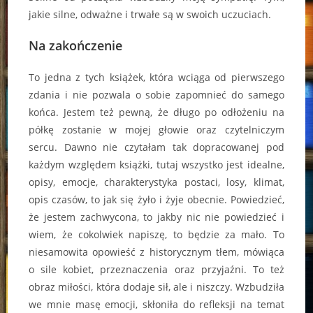
jakie silne, odważne i trwałe są w swoich uczuciach.
Na zakończenie
To jedna z tych książek, która wciąga od pierwszego
zdania i nie pozwala o sobie zapomnieć do samego
końca. Jestem też pewną, że długo po odłożeniu na
półkę zostanie w mojej głowie oraz czytelniczym
sercu. Dawno nie czytałam tak dopracowanej pod
każdym względem książki, tutaj wszystko jest idealne,
opisy, emocje, charakterystyka postaci, losy, klimat,
opis czasów, to jak się żyło i żyje obecnie. Powiedzieć,
że jestem zachwycona, to jakby nic nie powiedzieć i
wiem, że cokolwiek napiszę, to będzie za mało. To
niesamowita opowieść z historycznym tłem, mówiąca
o sile kobiet, przeznaczenia oraz przyjaźni. To też
obraz miłości, która dodaje sił, ale i niszczy. Wzbudziła
we mnie masę emocji, skłoniła do refleksji na temat