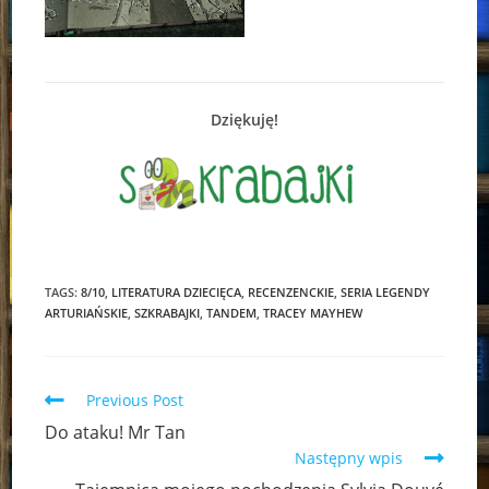
Dziękuję!
TAGS:
8/10
,
LITERATURA DZIECIĘCA
,
RECENZENCKIE
,
SERIA LEGENDY
ARTURIAŃSKIE
,
SZKRABAJKI
,
TANDEM
,
TRACEY MAYHEW
Read
Previous Post
more
Do ataku! Mr Tan
articles
Następny wpis