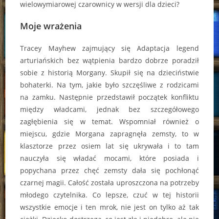
wielowymiarowej czarownicy w wersji dla dzieci?
Moje wrażenia
Tracey Mayhew zajmujący się Adaptacja legend
arturiańskich bez wątpienia bardzo dobrze poradził
sobie z historią Morgany. Skupił się na dzieciństwie
bohaterki. Na tym, jakie było szczęśliwe z rodzicami
na zamku. Następnie przedstawił początek konfliktu
między władcami, jednak bez szczegółowego
zagłębienia się w temat. Wspomniał również o
miejscu, gdzie Morgana zapragnęła zemsty, to w
klasztorze przez osiem lat się ukrywała i to tam
nauczyła się władać mocami, które posiada i
popychana przez chęć zemsty dała się pochłonąć
czarnej magii. Całość została uproszczona na potrzeby
młodego czytelnika. Co lepsze, czuć w tej historii
wszystkie emocje i ten mrok, nie jest on tylko aż tak