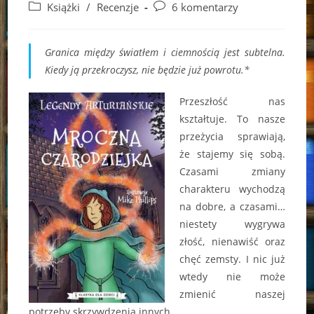
author:
published:
Post
Post
Książki
/
Recenzje
6 komentarzy
category:
comments:
Granica między światłem i ciemnością jest subtelna.
Kiedy ją przekroczysz, nie będzie już powrotu.*
Przeszłość nas
kształtuje. To nasze
przeżycia sprawiają,
że stajemy się sobą.
Czasami zmiany
charakteru wychodzą
na dobre, a czasami…
niestety wygrywa
złość, nienawiść oraz
chęć zemsty. I nic już
wtedy nie może
zmienić naszej
potrzeby skrzywdzenia innych.