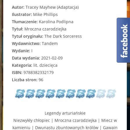
Autor:
Tracey Mayhew (Adaptacja)
Ilustrator:
Mike Phillips
Tłumaczenie:
Karolina Podlipna
Tytuł:
Mroczna czarodziejka
Tytuł oryginału:
The Dark Sorceress
Wydawnictwo:
Tandem
Wydanie:
I
Data wydania:
2021-02-09
Kategoria:
lit. dziecięca
ISBN:
9788382332179
Liczba stron:
96
Legendy arturiańskie
Niezwykły chłopiec | Mroczna czarodziejka | Miecz w
kamieniu | Dwunastu zbuntowanych królów | Gawain