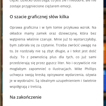
ciężki. Dziecko dostrzega, co jest złe i niedobre, ale nie
zostaje przygniecione ciężarem emocji.
O szacie graficznej słów kilka
Oprawa graficzna i w tym tomie przykuwa wzrok. Na
okładce mamy zamek oraz dziewczynę, która bez
wątpienia właśnie czaruje. Mnie już to wystarczyłoby,
bym zabrała się za czytanie. Trzeba zwrócić uwagę na
to, że rozdziały nie są zbyt długie, a i tekst jest dość
duży. To z pewnością plus dla tych, co już sami
przedzierają się przez gąszcz liter. No i oczywiście nie
mogłabym zapomnieć o ilustracjach. Mike Phillips
uchwyca swoją kreską opisywane wydarzenia, ożywia
je w wyobraźni. Są idealnym uzupełnieniem i świetnie
współgrają z treścią.
Na zakończenie