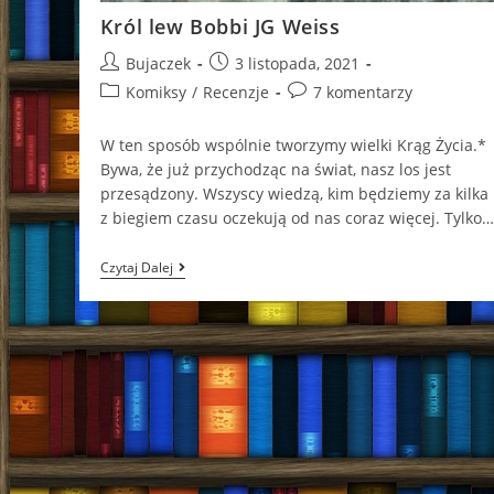
Król lew Bobbi JG Weiss
Post
Post
Bujaczek
3 listopada, 2021
author:
published:
Post
Post
Komiksy
/
Recenzje
7 komentarzy
category:
comments:
W ten sposób wspólnie tworzymy wielki Krąg Życia.*
Bywa, że już przychodząc na świat, nasz los jest
przesądzony. Wszyscy wiedzą, kim będziemy za kilka l
z biegiem czasu oczekują od nas coraz więcej. Tylko…
Król
Czytaj Dalej
Lew
Bobbi
JG
Weiss