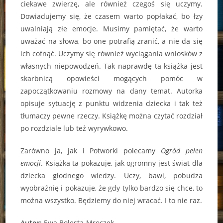
ciekawe zwierzę, ale również czegoś się uczymy.
Dowiadujemy się, że czasem warto popłakać, bo łzy
uwalniają złe emocje. Musimy pamiętać, że warto
uważać na słowa, bo one potrafią zranić, a nie da się
ich cofnąć. Uczymy się również wyciągania wniosków z
własnych niepowodzeń. Tak naprawdę ta książka jest
skarbnicą opowieści mogących pomóc w
zapoczątkowaniu rozmowy na dany temat. Autorka
opisuje sytuację z punktu widzenia dziecka i tak też
tłumaczy pewne rzeczy. Książkę można czytać rozdział
po rozdziale lub też wyrywkowo.
Zarówno ja, jak i Potworki polecamy
Ogród pełen
emocji
. Książka ta pokazuje, jak ogromny jest świat dla
dziecka głodnego wiedzy. Uczy, bawi, pobudza
wyobraźnię i pokazuje, że gdy tylko bardzo się chce, to
można wszystko. Będziemy do niej wracać. I to nie raz.
Autor:
Ewa Bolesta-Mroczek