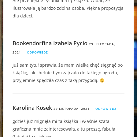
Ale przepiękne rysunki ma tą książka. Widać, że
ilustrowała ją bardzo zdolna osoba. Piękna propozycja
dla dzieci.
Bookendorfina Izabela Pycio
29 LISTOPADA,
2021
ODPOWIEDZ
Już sam tytuł sprawia, że mam wielką chęć sięgnąć po
książkę, jak chętnie bym zajrzała do takiego ogrodu,
przyjemnie spędziła czas z taką przygodą.
Karolina Kosek
29 LISTOPADA, 2021
ODPOWIEDZ
gdzieś już mignęła mi ta książka i właśnie szata
graficzna mnie zainteresowała, a tu proszę, fabuła
(fabuły) też ciekawe