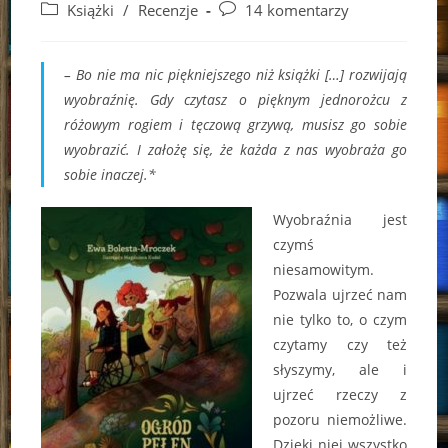
author:
published:
Post
Post
Książki
/
Recenzje
14 komentarzy
category:
comments:
– Bo nie ma nic piękniejszego niż książki […] rozwijają
wyobraźnię. Gdy czytasz o pięknym jednorożcu z
różowym rogiem i tęczową grzywą, musisz go sobie
wyobrazić. I założę się, że każda z nas wyobraża go
sobie inaczej.*
Wyobraźnia jest
czymś
niesamowitym.
Pozwala ujrzeć nam
nie tylko to, o czym
czytamy czy też
słyszymy, ale i
ujrzeć rzeczy z
pozoru niemożliwe.
Dzięki niej wszystko