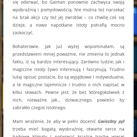
się oderwać, bo Gaiman ponownie zachwyca swoją
wyobraźnią i pomysłowością. Nie można też narzekać
na brak akcji czy też jej zwrotów – co chwilę coś się
dzieje, a nowo napotkane istoty potrafią mocno
zaskoczyć.
Bohaterowie. Jak już wyżej wspominałam, są
przedstawieni mniej poważnie, nie zmienia to jednak
faktu, iż są bardzo interesujący. Zarówno ludzie, jak i
magiczne istoty żywo interesują i fascynują. Trudno
tutaj opisać postacie, bo są wyjątkowe i indywidualne,
a te magiczne tajemnicze i trudno o nich napisać w
kilku słowach. Pewne jest, że bez któregokolwiek z
nich, nieważne jak… dziwacznego, powieści by
zabrakło czegoś istotnego.
Mam wrażenie, że aby w pełni docenić
Gwiezdny pył
trzeba mieć bogatą wyobraźnię, otwarte serce na
bajkowe klimaty i poświęcić książce trochę więcej