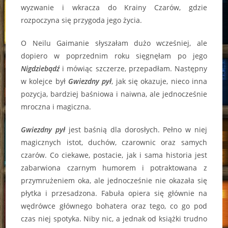
wyzwanie i wkracza do Krainy Czarów, gdzie
rozpoczyna się przygoda jego życia.
O Neilu Gaimanie słyszałam dużo wcześniej, ale
dopiero w poprzednim roku sięgnęłam po jego
Nigdziebądź
i mówiąc szczerze, przepadłam. Następny
w kolejce był
Gwiezdny pył
, jak się okazuje, nieco inna
pozycja, bardziej baśniowa i naiwna, ale jednocześnie
mroczna i magiczna.
Gwiezdny pył
jest baśnią dla dorosłych. Pełno w niej
magicznych istot, duchów, czarownic oraz samych
czarów. Co ciekawe, postacie, jak i sama historia jest
zabarwiona czarnym humorem i potraktowana z
przymrużeniem oka, ale jednocześnie nie okazała się
płytka i przesadzona. Fabuła opiera się głównie na
wędrówce głównego bohatera oraz tego, co go pod
czas niej spotyka. Niby nic, a jednak od książki trudno