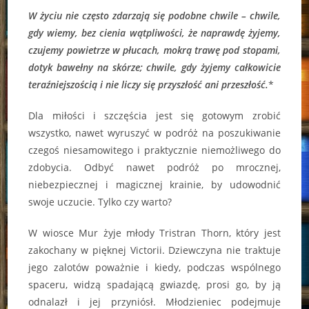
W życiu nie często zdarzają się podobne chwile – chwile,
gdy wiemy, bez cienia wątpliwości, że naprawdę żyjemy,
czujemy powietrze w płucach, mokrą trawę pod stopami,
dotyk bawełny na skórze; chwile, gdy żyjemy całkowicie
teraźniejszością i nie liczy się przyszłość ani przeszłość.
*
Dla miłości i szczęścia jest się gotowym zrobić
wszystko, nawet wyruszyć w podróż na poszukiwanie
czegoś niesamowitego i praktycznie niemożliwego do
zdobycia. Odbyć nawet podróż po mrocznej,
niebezpiecznej i magicznej krainie, by udowodnić
swoje uczucie. Tylko czy warto?
W wiosce Mur żyje młody Tristran Thorn, który jest
zakochany w pięknej Victorii. Dziewczyna nie traktuje
jego zalotów poważnie i kiedy, podczas wspólnego
spaceru, widzą spadającą gwiazdę, prosi go, by ją
odnalazł i jej przyniósł. Młodzieniec podejmuje