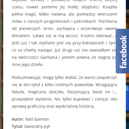
czasu, nawet pomimo jej małej objętości. Książka
pełna magii, lekko naiwna, ale pomiędzy wierszami
mówi o naszych pragnieniach i potrzebach. Pochłania
od pierwszych stron, zachwyca i oczarowuje swoim
klimatem. Łatwo się w nią wczuć, trudno oderwać, a
jeśli już i tak myślami jest się przy bohaterach i tym,
co za chwilę nastąpi. Już drugi raz nie zawiodłam się
na twórczości Gaimana i jestem pewna, że sięgnę po
inne jego dzieła.
Podsumowując, mogę tylko dodać, że warto zaopatrzyć
się w ten tytuł z kilku istotnych powodów. Wciągająca
fabuła, magiczna otoczka, fascynujący świat no i…
przepiękne wydanie. Nic tylko kupować i cieszyć oko
oprawą graficzną oraz wyobraźnię historią.
Autor:
Neil Gaiman
Tytuł:
Gwiezdny pył