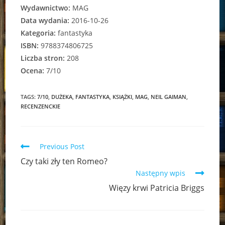
Wydawnictwo:
MAG
Data wydania:
2016-10-26
Kategoria:
fantastyka
ISBN:
9788374806725
Liczba stron:
208
Ocena:
7/10
TAGS:
7/10
,
DUŻEKA
,
FANTASTYKA
,
KSIĄŻKI
,
MAG
,
NEIL GAIMAN
,
RECENZENCKIE
Read
Previous Post
more
Czy taki zły ten Romeo?
articles
Następny wpis
Więzy krwi Patricia Briggs