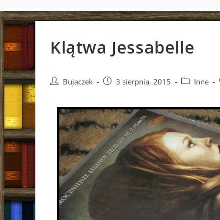
Klątwa Jessabelle
Post
Post
Post
Bujaczek
3 sierpnia, 2015
Inne
author:
published:
category: