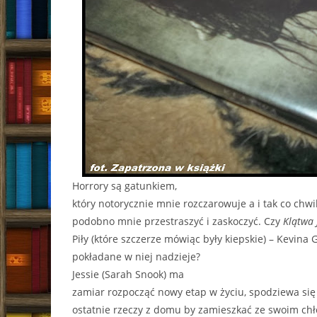
Horrory są gatunkiem,
który notorycznie mnie rozczarowuje a i tak co chw
podobno mnie przestraszyć i zaskoczyć. Czy
Klątwa 
Piły (które szczerze mówiąc były kiepskie) – Kevina G
pokładane w niej nadzieje?
Jessie (Sarah Snook) ma
zamiar rozpocząć nowy etap w życiu, spodziewa się 
ostatnie rzeczy z domu by zamieszkać ze swoim ch