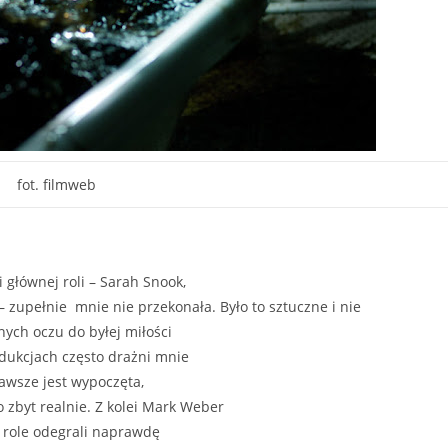
fot. filmweb
głównej roli – Sarah Snook,
 – zupełnie mnie nie przekonała. Było to sztuczne i nie
nych oczu do byłej miłości
odukcjach często drażni mnie
zawsze jest wypoczęta,
 zbyt realnie. Z kolei Mark Weber
je role odegrali naprawdę