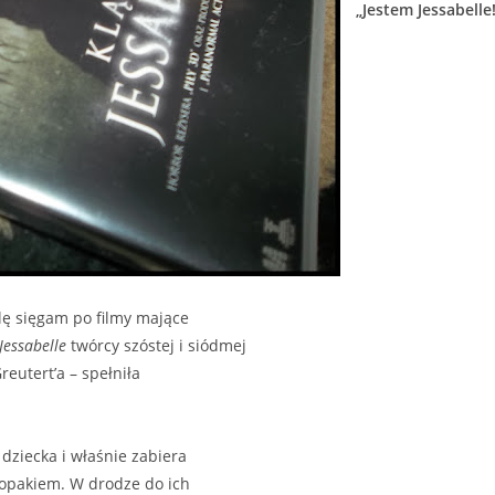
„Jestem Jessabelle
ilę sięgam po filmy mające
Jessabelle
twórcy szóstej i siódmej
reutert’a – spełniła
dziecka i właśnie zabiera
łopakiem. W drodze do ich