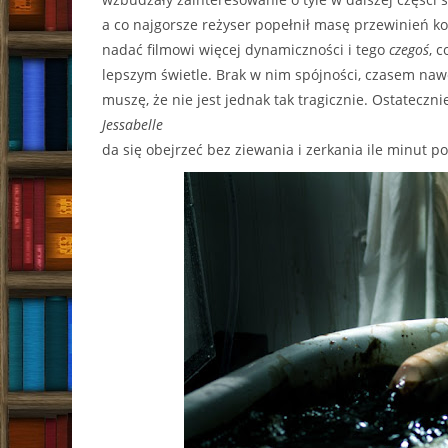
a co najgorsze reżyser popełnił masę przewinień 
nadać filmowi więcej dynamiczności i tego
czegoś
, 
lepszym świetle. Brak w nim spójności, czasem nawet
muszę, że nie jest jednak tak tragicznie. Ostateczn
Jessabelle
da się obejrzeć bez ziewania i zerkania ile minut p