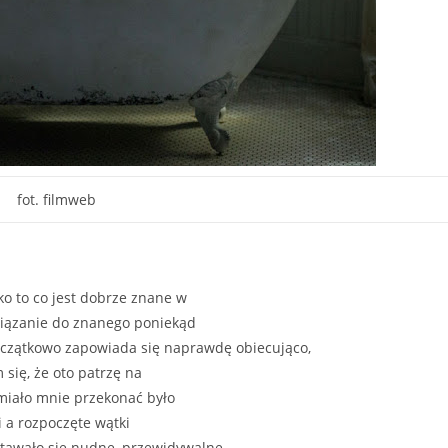
fot. filmweb
o to co jest dobrze znane w
wiązanie do znanego poniekąd
początkowo zapowiada się naprawdę obiecująco,
 się, że oto patrzę na
 miało mnie przekonać było
i a rozpoczęte wątki
stawało się nudne, przewidywalne,