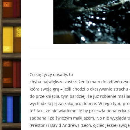
Co się tyczy obsady, to
chyba największe zastrzeżenia mam do odtwórczyni 
która swoją grą – jeśli chodzi o okazywanie strachu
do przełknięcia, tym bardziej, że już robienie maśla
wychodziło jej zaskakująco dobrze. W tego typu pr
też fakt, że nie wiadomo ile by przeszła bohaterka 
zadbana i ze świeżym makijażem. No nie wygląda to
(Preston) i David Andrews (Leon, ojciec Jessie) swo