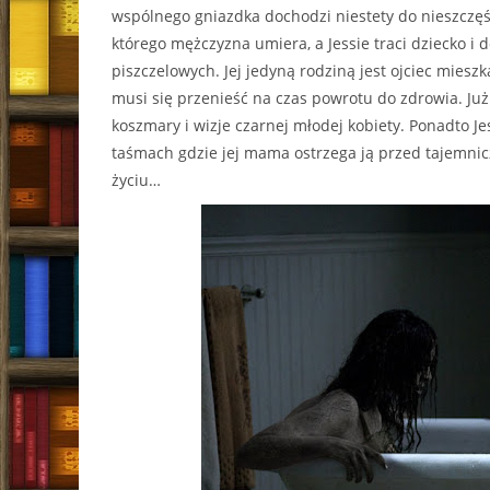
wspólnego gniazdka dochodzi niestety do nieszczę
którego mężczyzna umiera, a Jessie traci dziecko i d
piszczelowych. Jej jedyną rodziną jest ojciec mieszk
musi się przenieść na czas powrotu do zdrowia. Już
koszmary i wizje czarnej młodej kobiety. Ponadto J
taśmach gdzie jej mama ostrzega ją przed tajemnic
życiu…