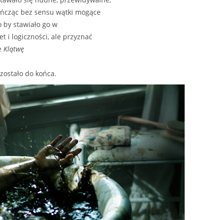
kończąc bez sensu wątki mogące
co by stawiało go w
 i logiczności, ale przyznać
ie
Klątwę
ozostało do końca.