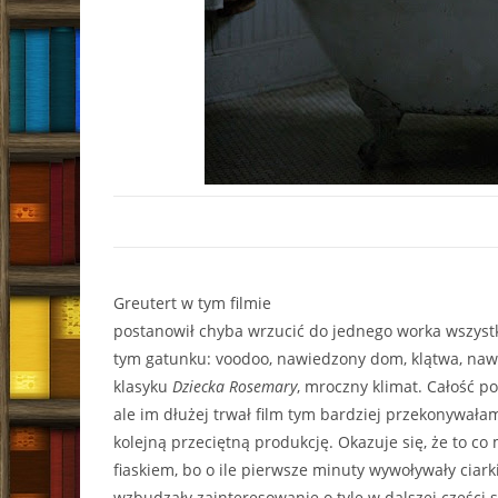
Greutert w tym filmie
postanowił chyba wrzucić do jednego worka wszystk
tym gatunku: voodoo, nawiedzony dom, klątwa, na
klasyku
Dziecka Rosemary
, mroczny klimat. Całość 
ale im dłużej trwał film tym bardziej przekonywałam
kolejną przeciętną produkcję. Okazuje się, że to co
fiaskiem, bo o ile pierwsze minuty wywoływały ciark
wzbudzały zainteresowanie o tyle w dalszej części 