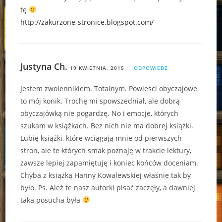
tę
http://zakurzone-stronice.blogspot.com/
Justyna Ch.
19 KWIETNIA, 2015
ODPOWIEDZ
Jestem zwolennikiem. Totalnym. Powieści obyczajowe
to mój konik. Trochę mi spowszedniał, ale dobrą
obyczajówką nie pogardzę. No i emocje, których
szukam w książkach. Bez nich nie ma dobrej książki.
Lubię książki, które wciągają mnie od pierwszych
stron, ale te których smak poznaję w trakcie lektury,
zawsze lepiej zapamiętuję i koniec końców doceniam.
Chyba z książką Hanny Kowalewskiej właśnie tak by
było. Ps. Ależ te nasz autorki pisać zaczęły, a dawniej
taka posucha była