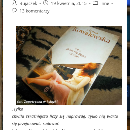
Post
Post
Post
Bujaczek
19 kwietnia, 2015
Inne
author:
published:
category:
Post
13 komentarzy
comments:
„Tylko
chwila teraźniejsza liczy się naprawdę. Tylko nią warto
się przejmować, radować