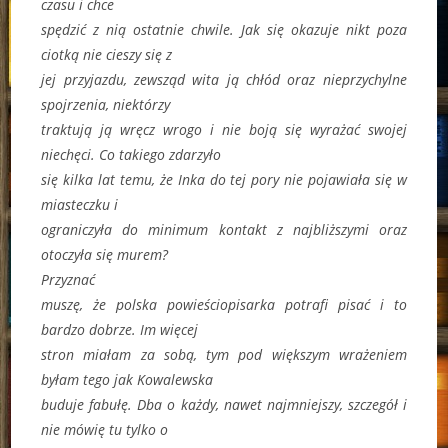
czasu i chce
spędzić z nią ostatnie chwile. Jak się okazuje nikt poza
ciotką nie cieszy się z
jej przyjazdu, zewsząd wita ją chłód oraz nieprzychylne
spojrzenia, niektórzy
traktują ją wręcz wrogo i nie boją się wyrażać swojej
niechęci. Co takiego zdarzyło
się kilka lat temu, że Inka do tej pory nie pojawiała się w
miasteczku i
ograniczyła do minimum kontakt z najbliższymi oraz
otoczyła się murem?
Przyznać
muszę, że polska powieściopisarka potrafi pisać i to
bardzo dobrze. Im więcej
stron miałam za sobą, tym pod większym wrażeniem
byłam tego jak Kowalewska
buduje fabułę. Dba o każdy, nawet najmniejszy, szczegół i
nie mówię tu tylko o