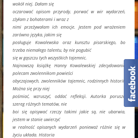
wokół niej. Dałam się
oczarować opisom przyrody, porwać w wir wydarzeń,
zżyłam z bohaterami i wraz z
nimi przeżywałam ich emocje. Jestem pod wrażeniem
zarówno języka, jakim się
posługuje Kowalewska oraz kunsztu pisarskiego, bo
trzeba niemałego talentu, by nie pogubić
się w gąszczu tych wszystkich tajemnic.
Najnowszą książkę Hanny Kowalewskiej zdecydowanie
polecam zwolennikom powieści
obyczajowych, zwolenników tajemnic, rodzinnych historii.
Można się przy niej
pośmiać, wzruszyć, oddać refleksji. Autorka porusza
szereg różnych tematów, nie
boi się opisywać rzeczy takimi jakie są, nie ubarwia,
jestem w stanie uwierzyć
w realność opisanych wydarzeń ponieważ różnie się w
życiu układa. Historia