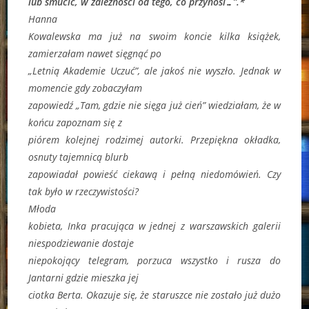
lub smucić, w zależności od tego, co przynosi…”.*
Hanna
Kowalewska ma już na swoim koncie kilka książek,
zamierzałam nawet sięgnąć po
„Letnią Akademie Uczuć”, ale jakoś nie wyszło. Jednak w
momencie gdy zobaczyłam
zapowiedź „Tam, gdzie nie sięga już cień” wiedziałam, że w
końcu zapoznam się z
piórem kolejnej rodzimej autorki. Przepiękna okładka,
osnuty tajemnicą blurb
zapowiadał powieść ciekawą i pełną niedomówień. Czy
tak było w rzeczywistości?
Młoda
kobieta, Inka pracująca w jednej z warszawskich galerii
niespodziewanie dostaje
niepokojący telegram, porzuca wszystko i rusza do
Jantarni gdzie mieszka jej
ciotka Berta. Okazuje się, że staruszce nie zostało już dużo