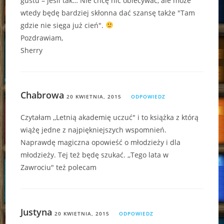
gustu – jeśli tak… Nie chcę nic obiecywać, ale może
wtedy będę bardziej skłonna dać szansę także "Tam
gdzie nie sięga już cień".
Pozdrawiam,
Sherry
Chabrowa
20 KWIETNIA, 2015
ODPOWIEDZ
Czytałam ,,Letnią akademię uczuć" i to książka z którą
wiążę jedne z najpiękniejszych wspomnień.
Naprawdę magiczna opowieść o młodzieży i dla
młodzieży. Tej też będę szukać. ,,Tego lata w
Zawrociu" też polecam
Justyna
20 KWIETNIA, 2015
ODPOWIEDZ