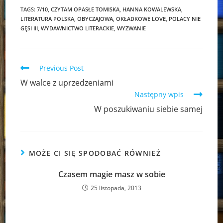
TAGS:
7/10
,
CZYTAM OPASŁE TOMISKA
,
HANNA KOWALEWSKA
,
LITERATURA POLSKA
,
OBYCZAJOWA
,
OKŁADKOWE LOVE
,
POLACY NIE
GĘSI III
,
WYDAWNICTWO LITERACKIE
,
WYZWANIE
Read
Previous Post
more
W walce z uprzedzeniami
articles
Następny wpis
W poszukiwaniu siebie samej
MOŻE CI SIĘ SPODOBAĆ RÓWNIEŻ
Czasem magie masz w sobie
25 listopada, 2013