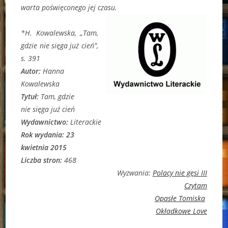
warta poświęconego jej czasu.
*H. Kowalewska, „Tam,
gdzie nie sięga już cień”,
s. 391
Autor:
Hanna
Kowalewska
Tytuł:
Tam, gdzie
nie sięga już cień
Wydawnictwo:
Literackie
Rok wydania: 23
kwietnia 2015
Liczba stron:
468
Wyzwania:
Polacy nie gęsi III
Czytam
Opasłe Tomiska
Okładkowe Love