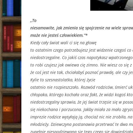
„To
niesamowite, jak zmienia się spojrzenie na wiele spraw
może nie jesteś człowiekiem.”*
Kiedy cały świat wali ci się na głowę
to ostatnim czego potrzebujesz jest widzenie czegoś co 
niedostrzegalne. Co jakiś czas napotykasz wpatrzonego 
to robi czujesz jak owiewa cię zimno. Nie wiesz co się z 
że coś jest nie tak, chciałabyś poznać prawdę, ale czy j
Kylie to szesnastolatka, której życie
ostatnio nie rozpieszczało. Rozwód rodziców, śmierć uk
chłopaka, którego kochała oraz fakt, że widzi kogoś kto
niedostrzegalny sprawia, że jej świat trzęsie się w pos
się niekochana i porzucona. Jakby miała za mało zgryz
imprezie rodzice wysyłają ją, chociaż nic nie zrobiła, n
młodzieży. Dziewczyna postanawia przetrwać te dwa mie
zupełnie niespodziewana się tego czego się dowiedział