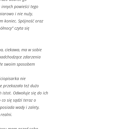
e innych powieści tego
miarowo i nie nuży,
m koniec. Spójność oraz
ółnocy” czyta się
na, ciekawa, ma w sobie
 nadchodzące zdarzenia
a, że swoim sposobem
ciopisarka nie
le przekazała też dużo
istot. Odwołuje się do ich
 co się sądzi teraz o
posiada wady i zalety,
realni.
 znowu mam przed sobą