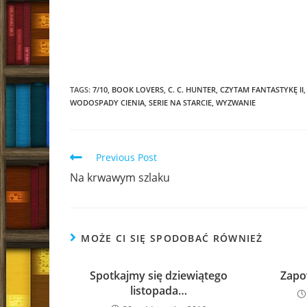
TAGS:
7/10
,
BOOK LOVERS
,
C. C. HUNTER
,
CZYTAM FANTASTYKĘ II
,
WODOSPADY CIENIA
,
SERIE NA STARCIE
,
WYZWANIE
Read
Previous Post
more
Na krwawym szlaku
articles
MOŻE CI SIĘ SPODOBAĆ RÓWNIEŻ
Spotkajmy się dziewiątego
Zapo
listopada…