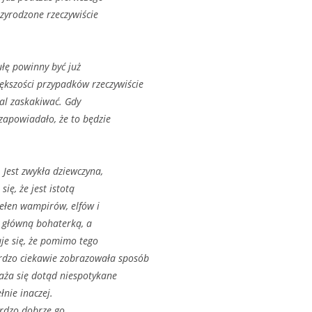
rzyrodzone rzeczywiście
bułę powinny być już
ększości przypadków rzeczywiście
dal zaskakiwać. Gdy
zapowiadało, że to będzie
Jest zwykła dziewczyna,
ię, że jest istotą
pełen wampirów, elfów i
y główną bohaterką, a
je się, że pomimo tego
ardzo ciekawie zobrazowała sposób
aża się dotąd niespotykane
łnie inaczej.
ardzo dobrze go