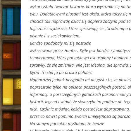
wykorzystała tworząc historię, która wyróżnia się na tl
typu. Dodatkowymi plusami jest akcja, która toczy się 
chociaż tak naprawdę dziać się dopiero zaczyna pod sa
logiczność wydarzeń, które sprawiają, że „Urodzoną o p
płynnie i z zaciekawieniem.
Bardzo spodobały mi się postacie
wykreowane przez Hunter. Kyile jest bardzo sympatycz
temperament, który początkowo był uśpiony i dopiero
sprawiły, że się zmieniła. Nie jest idealna, ale sprawi
bycia trzeba ją po prostu polubić.
Najbardziej jednak przypadło mi do gustu to, że powieś
poprzestała tylko na opisach poszczególnych postaci, a
informacji o poszczególnych gatunkach paranormalnych 
historii, legend i widać, że stworzyła im podłoże do tego
nich. Ogólnie mówiąc, każda postać jest dopracowana, 
przez co nawet pomimo swoich umiejętności są bardzo 
Na samym początku myślałam, że będzie
to historia jedna z wielu i już zaczęłam wzdychać, że