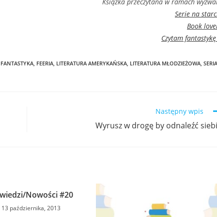
Książka przeczytana w ramach wyzwa
Serie na starc
Book love
Czytam fantastykę 
FANTASTYKA
,
FEERIA
,
LITERATURA AMERYKAŃSKA
,
LITERATURA MŁODZIEŻOWA
,
SERI
Następny wpis
Wyrusz w drogę by odnaleźć sieb
wiedzi/Nowości #20
13 października, 2013