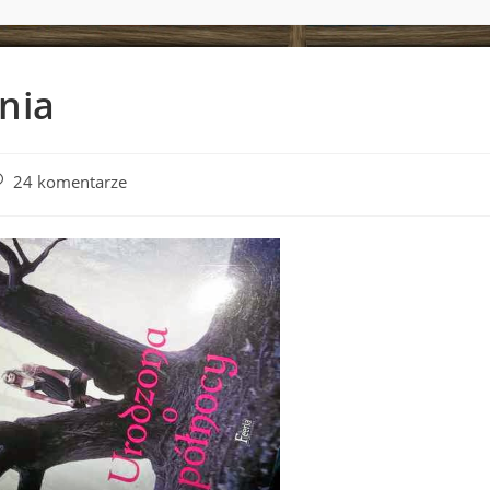
nia
st
24 komentarze
omments: