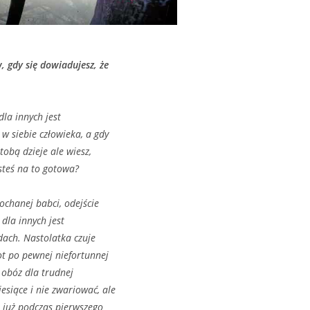
, gdy się dowiadujesz, że
dla innych jest
w siebie człowieka, a gdy
tobą dzieje ale wiesz,
esteś na to gotowa?
ochanej babci, odejście
 dla innych jest
adach. Nastolatka czuje
ot po pewnej niefortunnej
a obóz dla trudnej
siące i nie zwariować, ale
a już podczas pierwszego