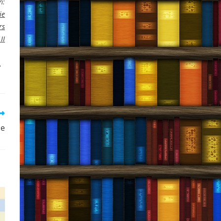
ń:
ie
rs
II
A
ie