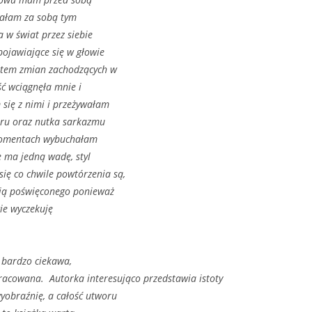
miałam za sobą tym
 w świat przez siebie
ojawiające się w głowie
kątem zmian zachodzących w
ść wciągnęła mnie i
 się z nimi i przeżywałam
oru oraz nutka sarkazmu
h momentach wybuchałam
 ma jedną wadę, styl
ię co chwile powtórzenia są,
 nią poświęconego ponieważ
wie wyczekuję
t bardzo ciekawa,
pracowana. Autorka interesująco przedstawia istoty
yobraźnię, a całość utworu