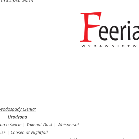
 to książka warta
Wodospady Cienia:
Urodzona
a o świcie | Takenat Dusk | Whispersat
se | Chosen at Nightfall