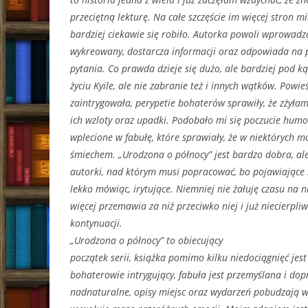
przeciętną lekturę. Na całe szczęście im więcej stron 
bardziej ciekawie się robiło. Autorka powoli wprowadza
wykreowany, dostarcza informacji oraz odpowiada na p
pytania. Co prawda dzieje się dużo, ale bardziej pod 
życiu Kyile, ale nie zabranie też i innych wątków. Powie
zaintrygowała, perypetie bohaterów sprawiły, że zżyłam
ich wzloty oraz upadki. Podobało mi się poczucie hum
wplecione w fabułę, które sprawiały, że w niektóryc
śmiechem. „Urodzona o północy” jest bardzo dobra, ale
autorki, nad którym musi popracować, bo pojawiające s
lekko mówiąc, irytujące. Niemniej nie żałuję czasu na
więcej przemawia za niż przeciwko niej i już niecierpli
kontynuacji.
„Urodzona o północy” to obiecujący
początek serii, książka pomimo kilku niedociągnięć jes
bohaterowie intrygujący, fabuła jest przemyślana i do
nadnaturalne, opisy miejsc oraz wydarzeń pobudzają w