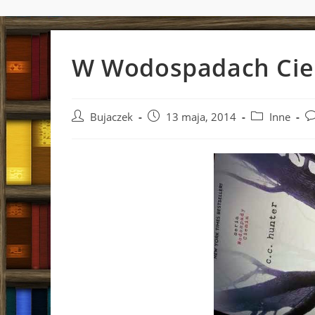
W Wodospadach Cie
Post
Post
Post
Po
Bujaczek
13 maja, 2014
Inne
author:
published:
category:
c