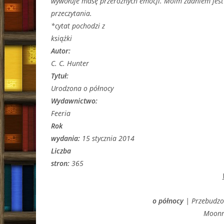
wywołuje masę przeróżnych emocji. Moim zdaniem jest
przeczytania.
*cytat pochodzi z
książki
Autor:
C. C. Hunter
Tytuł:
Urodzona o północy
Wydawnictwo:
Feeria
Rok
wydania:
15 stycznia 2014
Liczba
stron:
365
o północy
| Przebudzon
Moonri