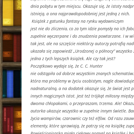
dnia pobytu w tym miejscu. Okazuje się, że istoty nadp
istnieją, a ona najprawdopodobniej jest jedną z nich.
Książek z gatunku fantasy na rynku wydawniczym
jest nie do zliczenia, co za tym idzie pomysły na ich fa
zupełnie wyczerpane i do znudzenia powtarzane. I w wi
tak jest, ale na szczęście niektórzy autorzy potrafią na
ukazała się zapowiedź „Urodzonej o północy” wszystko 
jedna z tych lepszych książek. Ale czy tak jest?
Początkowo wydaje się, że C. C. Hunter
nie odstąpiła od dobrze wszystkim znanych schematów. 
która ma problemy w życiu osobistym, nagle dowiaduje s
nadnaturalną, a na dodatek okazuje się, że świat jest 
innych magicznych istot. Jest też trójkąt miłosny międz
dwoma chłopakami, o przepraszam, trzema. Ale! Okazu
autorka ukazuje wszystko w zupełnie innym świetle. B
życia wampirów, czarownic czy też elfów. Od razu zauw
elementy, które sprawiają, że patrzy się na książkę zupe
Powieściopisarka miała ciekawy pomysł na książkę i b