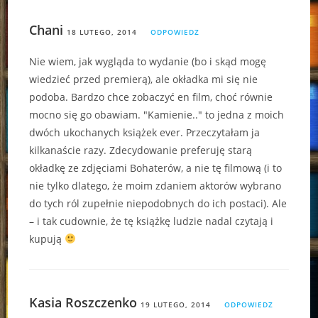
Chani
18 LUTEGO, 2014
ODPOWIEDZ
Nie wiem, jak wygląda to wydanie (bo i skąd mogę
wiedzieć przed premierą), ale okładka mi się nie
podoba. Bardzo chce zobaczyć en film, choć równie
mocno się go obawiam. "Kamienie.." to jedna z moich
dwóch ukochanych książek ever. Przeczytałam ja
kilkanaście razy. Zdecydowanie preferuję starą
okładkę ze zdjęciami Bohaterów, a nie tę filmową (i to
nie tylko dlatego, że moim zdaniem aktorów wybrano
do tych ról zupełnie niepodobnych do ich postaci). Ale
– i tak cudownie, że tę książkę ludzie nadal czytają i
kupują
Kasia Roszczenko
19 LUTEGO, 2014
ODPOWIEDZ