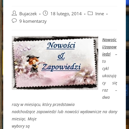
Post
Post
Post
Bujaczek
18 lutego, 2014
Inne
author:
published:
category:
Post
9 komentarzy
comments:
Nowośc
i/zapow
iedzi
–
to
cykl
ukazują
cy się
raz –
dwa
razy w miesiącu, który przedstawia
nadchodzące zapowiedzi lub nowości wydawnicze na dany
miesiąc. Moje
wybory są