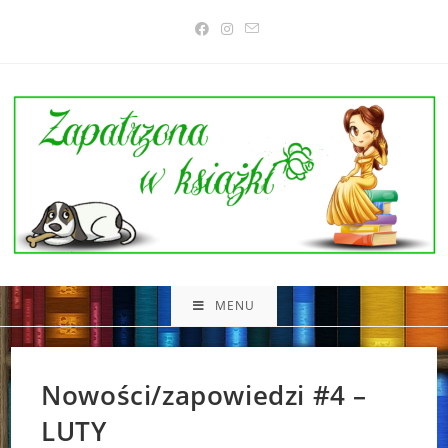
Skip
to
content
MENU
Nowości/zapowiedzi #4 –
LUTY