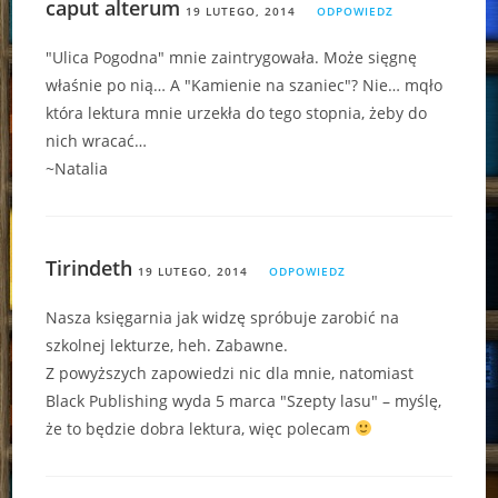
caput alterum
19 LUTEGO, 2014
ODPOWIEDZ
"Ulica Pogodna" mnie zaintrygowała. Może sięgnę
właśnie po nią… A "Kamienie na szaniec"? Nie… mqło
która lektura mnie urzekła do tego stopnia, żeby do
nich wracać…
~Natalia
Tirindeth
19 LUTEGO, 2014
ODPOWIEDZ
Nasza księgarnia jak widzę spróbuje zarobić na
szkolnej lekturze, heh. Zabawne.
Z powyższych zapowiedzi nic dla mnie, natomiast
Black Publishing wyda 5 marca "Szepty lasu" – myślę,
że to będzie dobra lektura, więc polecam