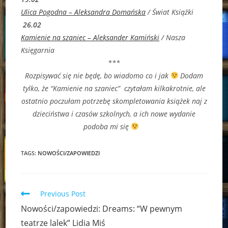
Ulica Pogodna – Aleksandra Domańska
/ Świat Książki
26.02
Kamienie na szaniec – Aleksander Kamiński
/ Nasza
Księgarnia
***
Rozpisywać się nie będę, bo wiadomo co i jak
Dodam
tylko, że “Kamienie na szaniec” czytałam kilkakrotnie, ale
ostatnio poczułam potrzebę skompletowania książek naj z
dzieciństwa i czasów szkolnych, a ich nowe wydanie
podoba mi się
TAGS:
NOWOŚCI/ZAPOWIEDZI
Read
Previous Post
more
Nowości/zapowiedzi: Dreams: “W pewnym
articles
teatrze lalek” Lidia Miś