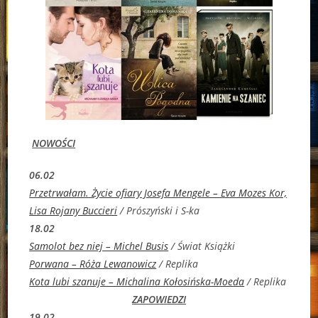
NOWOŚCI
06.02
Przetrwałam. Życie ofiary Josefa Mengele – Eva Mozes Kor,
Lisa Rojany Buccieri
/ Prószyński i S-ka
18.02
Samolot bez niej – Michel Busi
s
/ Świat Książki
Porwana – Róża Lewanowicz
/ Replika
Kota lubi szanuje – Michalina Kołosińska-Moeda
/ Replika
ZAPOWIEDZI
19.02