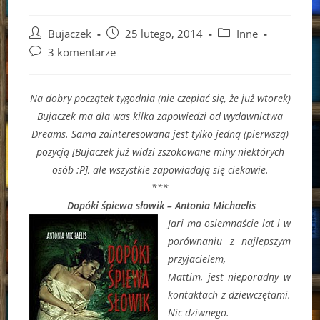
Post
Post
Post
Bujaczek
25 lutego, 2014
Inne
author:
published:
category:
Post
3 komentarze
comments:
Na dobry początek tygodnia (nie czepiać się, że już wtorek)
Bujaczek ma dla was kilka zapowiedzi od wydawnictwa
Dreams. Sama zainteresowana jest tylko jedną (pierwszą)
pozycją [Bujaczek już widzi zszokowane miny niektórych
osób :P], ale wszystkie zapowiadają się ciekawie.
***
Dopóki śpiewa słowik – Antonia Michaelis
Jari ma osiemnaście lat i w
porównaniu z najlepszym
przyjacielem,
Mattim, jest nieporadny w
kontaktach z dziewczętami.
Nic dziwnego.