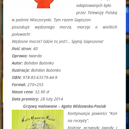
adaptowanych było
przez Telewizję Polską
w paśmie Wieczorynki. Tym razem Gapiszon
poszukuje wędzonego morza, marząc o wielkich
połowach!
Wędzone morze? Gdzie to jest?… Spytaj Gapiszona!
Ilość stron
: 40
Oprawa:
twarda
Autor:
Bohdan Butenko
Ilustracje:
Bohdan Butenko
ISBN:
978-83-63579-44-9
Format:
270×255
Nasza cena:
32.90 zł
Data premiery:
28 luty 2014
Grzywą malowane –
Agata Widzowska-Pasiak
Kontynuacja powieści “Koń
na receptę”.
Kolejne przygody Jagody i