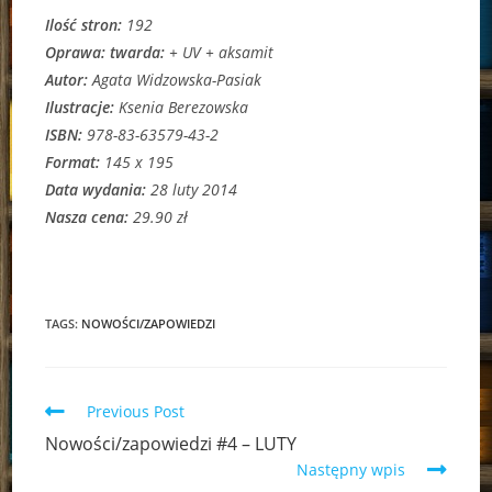
Ilość stron:
192
Oprawa: twarda:
+ UV + aksamit
Autor:
Agata Widzowska-Pasiak
Ilustracje:
Ksenia Berezowska
ISBN:
978-83-63579-43-2
Format:
145 x 195
Data wydania:
28 luty 2014
Nasza cena:
29.90 zł
TAGS:
NOWOŚCI/ZAPOWIEDZI
Read
Previous Post
more
Nowości/zapowiedzi #4 – LUTY
articles
Następny wpis