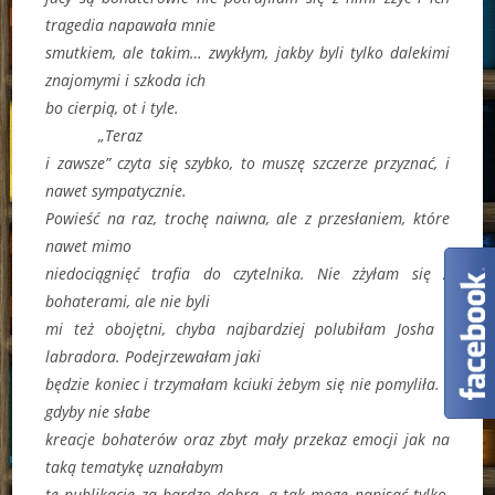
tragedia napawała mnie
smutkiem, ale takim… zwykłym, jakby byli tylko dalekimi
znajomymi i szkoda ich
bo cierpią, ot i tyle.
„Teraz
i zawsze” czyta się szybko, to muszę szczerze przyznać, i
nawet sympatycznie.
Powieść na raz, trochę naiwna, ale z przesłaniem, które
nawet mimo
niedociągnięć trafia do czytelnika. Nie zżyłam się z
bohaterami, ale nie byli
mi też obojętni, chyba najbardziej polubiłam Josha i
labradora. Podejrzewałam jaki
będzie koniec i trzymałam kciuki żebym się nie pomyliła. I
gdyby nie słabe
kreacje bohaterów oraz zbyt mały przekaz emocji jak na
taką tematykę uznałabym
tę publikację za bardzo dobrą, a tak mogę napisać tylko,