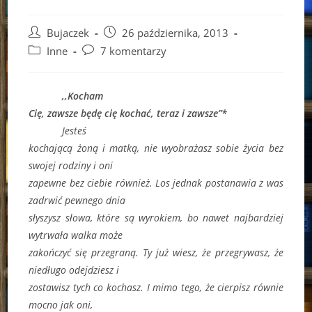
Post
Post
Bujaczek
26 października, 2013
author:
published:
Post
Post
Inne
7 komentarzy
category:
comments:
,,Kocham
Cię, zawsze będę cię kochać, teraz i zawsze”*
Jesteś
kochającą żoną i matką, nie wyobrażasz sobie życia bez
swojej rodziny i oni
zapewne bez ciebie również. Los jednak postanawia z was
zadrwić pewnego dnia
słyszysz słowa, które są wyrokiem, bo nawet najbardziej
wytrwała walka może
zakończyć się przegraną. Ty już wiesz, że przegrywasz, że
niedługo odejdziesz i
zostawisz tych co kochasz. I mimo tego, że cierpisz równie
mocno jak oni,