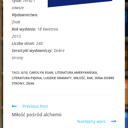
Tytuł:
Teraz i
zawsze
Wydawnictwo:
Znak
Rok wydania:
18 kwietnia
2013
Liczba stron:
240
Sera/cykl wydawniczy:
Dobre
strony
TAGS:
6/10
,
CAROLYN EGAN
,
LITERATURA AMERYKAŃSKA
,
LITERATURA PIĘKNA
,
LUDZKIE DRAMATY
,
MIŁOŚĆ
,
RAK
,
SERIA DOBRE
STRONY
,
ZNAK
Read
Previous Post
more
Miłość pośród alchemii
articles
Następny wpis