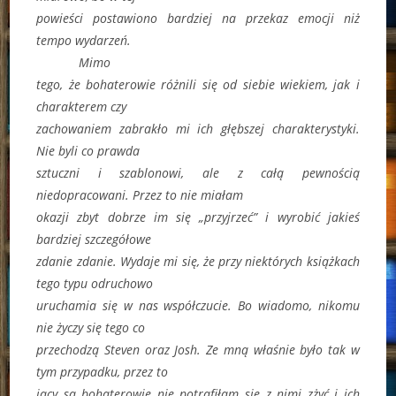
powieści postawiono bardziej na przekaz emocji niż
tempo wydarzeń.
Mimo
tego, że bohaterowie różnili się od siebie wiekiem, jak i
charakterem czy
zachowaniem zabrakło mi ich głębszej charakterystyki.
Nie byli co prawda
sztuczni i szablonowi, ale z całą pewnością
niedopracowani. Przez to nie miałam
okazji zbyt dobrze im się „przyjrzeć” i wyrobić jakieś
bardziej szczegółowe
zdanie zdanie. Wydaje mi się, że przy niektórych książkach
tego typu odruchowo
uruchamia się w nas współczucie. Bo wiadomo, nikomu
nie życzy się tego co
przechodzą Steven oraz Josh. Ze mną właśnie było tak w
tym przypadku, przez to
jacy są bohaterowie nie potrafiłam się z nimi zżyć i ich