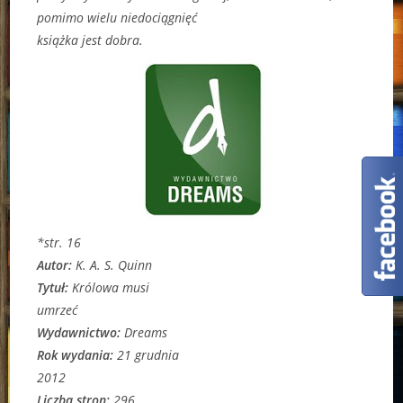
pomimo wielu niedociągnięć
książka jest dobra.
*str. 16
Autor:
K. A. S. Quinn
Tytuł:
Królowa musi
umrzeć
Wydawnictwo:
Dreams
Rok wydania:
21 grudnia
2012
Liczba stron:
296