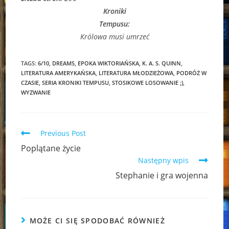
Kroniki
Tempusu:
Królowa musi umrzeć
TAGS:
6/10
,
DREAMS
,
EPOKA WIKTORIAŃSKA
,
K. A. S. QUINN
,
LITERATURA AMERYKAŃSKA
,
LITERATURA MŁODZIEŻOWA
,
PODRÓŻ W
CZASIE
,
SERIA KRONIKI TEMPUSU
,
STOSIKOWE LOSOWANIE ;)
,
WYZWANIE
Read
Previous Post
more
Poplątane życie
articles
Następny wpis
Stephanie i gra wojenna
MOŻE CI SIĘ SPODOBAĆ RÓWNIEŻ