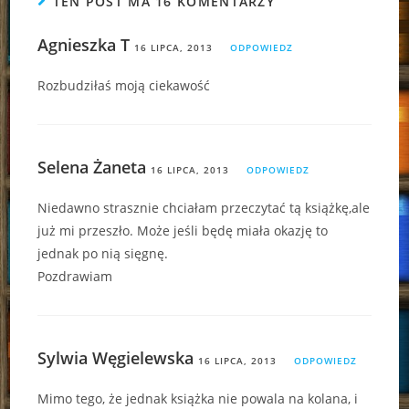
TEN POST MA 16 KOMENTARZY
Agnieszka T
16 LIPCA, 2013
ODPOWIEDZ
Rozbudziłaś moją ciekawość
Selena Żaneta
16 LIPCA, 2013
ODPOWIEDZ
Niedawno strasznie chciałam przeczytać tą książkę,ale
już mi przeszło. Może jeśli będę miała okazję to
jednak po nią sięgnę.
Pozdrawiam
Sylwia Węgielewska
16 LIPCA, 2013
ODPOWIEDZ
Mimo tego, że jednak książka nie powala na kolana, i