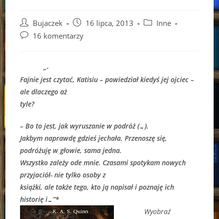
Post
Post
Post
Bujaczek
16 lipca, 2013
Inne
author:
published:
category:
Post
16 komentarzy
comments:
„-
Fajnie jest czytać, Katisiu – powiedział kiedyś jej ojciec –
ale dlaczego aż
tyle?
– Bo to jest, jak wyruszanie w podróż (…).
Jakbym naprawdę gdzieś jechała. Przenoszę się,
podróżuję w głowie, sama jedna.
Wszystko zależy ode mnie. Czasami spotykam nowych
przyjaciół- nie tylko osoby z
książki, ale także tego, kto ją napisał i poznaję ich
historię i…”*
Wyobraź