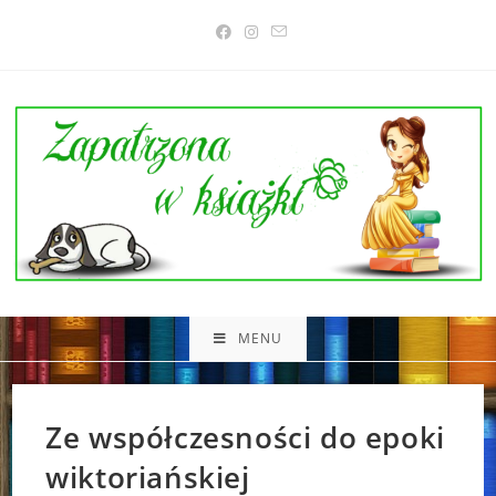
Skip
to
content
MENU
Ze współczesności do epoki
wiktoriańskiej