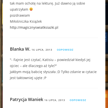
tak mam ochotę na lekturę. Już dawno ją sobie
upatrzyłam
pozdrawiam
Miłośniczka Książek
http://magicznyswiatksiazki.pl
Blanka W.
16 LIPCA, 2013
ODPOWIEDZ
"- Fajnie jest czytać, Katisiu – powiedział kiedyś jej
ojciec – ale dlaczego aż tyle?"
Jakbym moją babcię słyszała ;D Tylko zdanie w cytacie
jest taktowniej ujęte ;P
Patrycja Waniek
16 LIPCA, 2013
ODPOWIEDZ