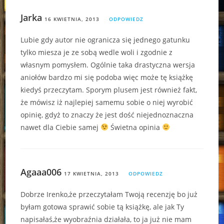
Jarka
16 KWIETNIA, 2013
ODPOWIEDZ
Lubie gdy autor nie ogranicza się jednego gatunku
tylko miesza je ze sobą wedle woli i zgodnie z
własnym pomysłem. Ogólnie taka drastyczna wersja
aniołów bardzo mi się podoba więc może tę książkę
kiedyś przeczytam. Sporym plusem jest również fakt,
że mówisz iż najlepiej samemu sobie o niej wyrobić
opinię, gdyż to znaczy że jest dość niejednoznaczna
nawet dla Ciebie samej
Świetna opinia
Agaaa006
17 KWIETNIA, 2013
ODPOWIEDZ
Dobrze Irenko,że przeczytałam Twoją recenzję bo już
byłam gotowa sprawić sobie tą książkę, ale jak Ty
napisałaś,że wyobraźnia działała, to ja już nie mam