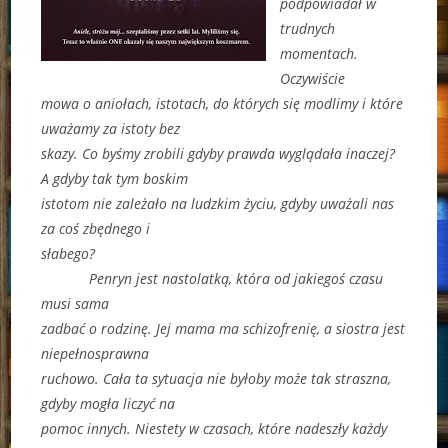
podpowiadał w
trudnych
momentach.
Oczywiście
mowa o aniołach, istotach, do których się modlimy i które
uważamy za istoty bez
skazy. Co byśmy zrobili gdyby prawda wyglądała inaczej?
A gdyby tak tym boskim
istotom nie zależało na ludzkim życiu, gdyby uważali nas
za coś zbędnego i
słabego?
Penryn jest nastolatką, która od jakiegoś czasu
musi sama
zadbać o rodzinę. Jej mama ma schizofrenię, a siostra jest
niepełnosprawna
ruchowo. Cała ta sytuacja nie byłoby może tak straszna,
gdyby mogła liczyć na
pomoc innych. Niestety w czasach, które nadeszły każdy