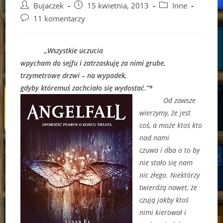
Post
Post
Post
Bujaczek
15 kwietnia, 2013
Inne
author:
published:
category:
Post
11 komentarzy
comments:
„Wszystkie uczucia
wpycham do sejfu i zatrzaskuję za nimi grube,
trzymetrowe drzwi – na wypadek,
gdyby któremuś zachciało się wydostać.”*
Od zawsze
wierzymy, że jest
coś, a może ktoś kto
nad nami
czuwa i dba o to by
nie stało się nam
nic złego. Niektórzy
twierdzą nawet, że
czują jakby ktoś
nimi kierował i