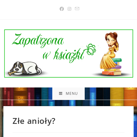
Skip
to
content
MENU
Złe anioły?