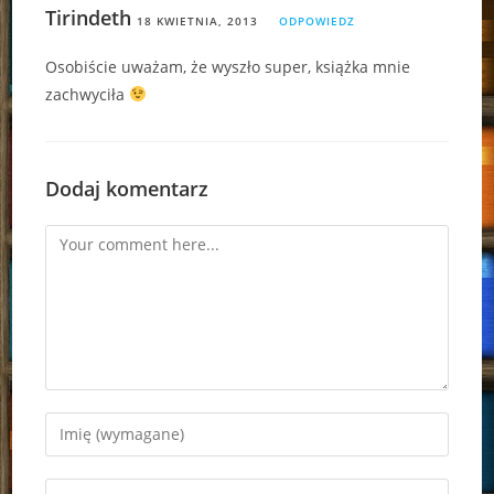
Tirindeth
18 KWIETNIA, 2013
ODPOWIEDZ
Osobiście uważam, że wyszło super, książka mnie
zachwyciła
Dodaj komentarz
Comment
Enter
your
name
Enter