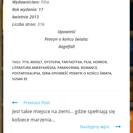
Wydawnictwo:
Filia
Rok wydania: 17
kwietnia 2013
Liczba stron:
316
Opowieść
Penryn o końcu świata:
Angelfall
TAGS:
7/10
,
ANIOŁY
,
DYSTOPIA
,
FANTASTYKA
,
FILIA
,
HORROR
,
LITERATURA AMERYKAŃSKA
,
PARANORMAL ROMANCE
,
POSTAPOKALIPSA
,
SERIA OPOWIEŚĆ PENRYN O KOŃCU ŚWIATA
,
SUSAN EE
Read
Previous Post
more
Jest takie miejsce na ziemi… gdzie spełniają się
articles
kobiece marzenia…
Następny wpis