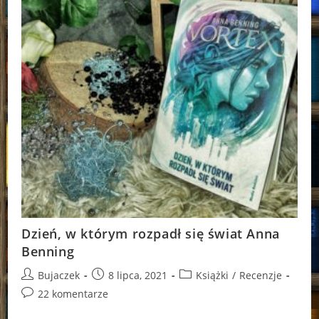
Dzień, w którym rozpadł się świat Anna
Benning
Post
Post
Post
Bujaczek
8 lipca, 2021
Książki
/
Recenzje
author:
published:
category:
Post
22 komentarze
comments: