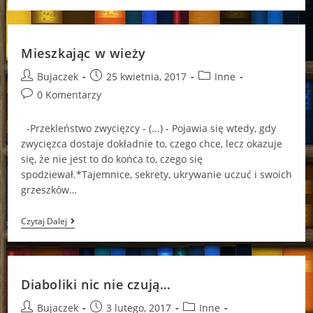
Za
Śmierć?
Mieszkając w wieży
Post
Post
Post
Bujaczek
25 kwietnia, 2017
Inne
author:
published:
category:
Post
0 Komentarzy
comments:
-Przekleństwo zwycięzcy - (...) - Pojawia się wtedy, gdy
zwycięzca dostaje dokładnie to, czego chce, lecz okazuje
się, że nie jest to do końca to, czego się
spodziewał.*Tajemnice, sekrety, ukrywanie uczuć i swoich
grzeszków…
Mieszkając
Czytaj Dalej
W
Wieży
Diaboliki nic nie czują…
Post
Post
Post
Bujaczek
3 lutego, 2017
Inne