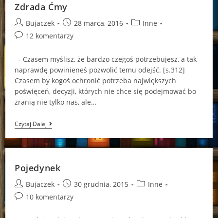
Zdrada Ćmy
Post
Post
Post
Bujaczek
28 marca, 2016
Inne
author:
published:
category:
Post
12 komentarzy
comments:
- Czasem myślisz, że bardzo czegoś potrzebujesz, a tak
naprawdę powinieneś pozwolić temu odejść. [s.312]
Czasem by kogoś ochronić potrzeba największych
poświęceń, decyzji, których nie chce się podejmować bo
zranią nie tylko nas, ale…
Zdrada
Czytaj Dalej
Ćmy
Pojedynek
Post
Post
Post
Bujaczek
30 grudnia, 2015
Inne
author:
published:
category:
Post
10 komentarzy
comments: