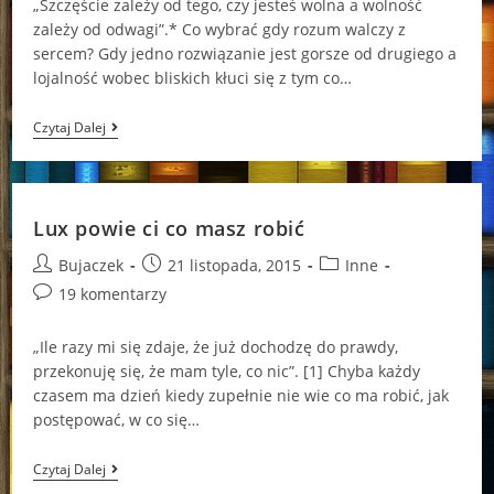
„Szczęście zależy od tego, czy jesteś wolna a wolność
zależy od odwagi”.* Co wybrać gdy rozum walczy z
sercem? Gdy jedno rozwiązanie jest gorsze od drugiego a
lojalność wobec bliskich kłuci się z tym co…
Pojedynek
Czytaj Dalej
Lux powie ci co masz robić
Post
Post
Post
Bujaczek
21 listopada, 2015
Inne
author:
published:
category:
Post
19 komentarzy
comments:
„Ile razy mi się zdaje, że już dochodzę do prawdy,
przekonuję się, że mam tyle, co nic”. [1] Chyba każdy
czasem ma dzień kiedy zupełnie nie wie co ma robić, jak
postępować, w co się…
Lux
Czytaj Dalej
Powie