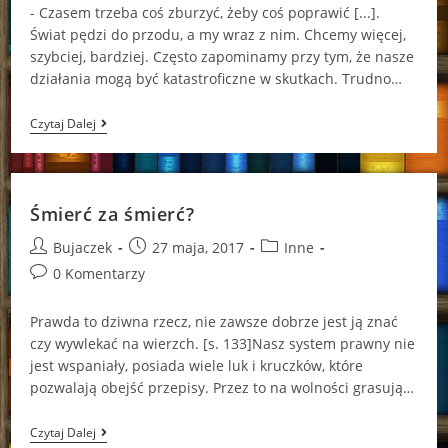
- Czasem trzeba coś zburzyć, żeby coś poprawić [...].
Świat pędzi do przodu, a my wraz z nim. Chcemy więcej,
szybciej, bardziej. Często zapominamy przy tym, że nasze
działania mogą być katastroficzne w skutkach. Trudno…
Dzień,
Czytaj Dalej
W
Którym
Rozpadł
Się
Świat
Śmierć za śmierć?
Anna
Benning
Post
Post
Post
Bujaczek
27 maja, 2017
Inne
author:
published:
category:
Post
0 Komentarzy
comments:
Prawda to dziwna rzecz, nie zawsze dobrze jest ją znać
czy wywlekać na wierzch. [s. 133]Nasz system prawny nie
jest wspaniały, posiada wiele luk i kruczków, które
pozwalają obejść przepisy. Przez to na wolności grasują…
Śmierć
Czytaj Dalej