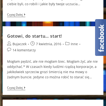
ciebie byli, co robili i jakie były twoje uczucia…
Życie
Czytaj Dalej
Buntownika
Gotowi, do startu… start!
Post
Post
Post
Bujaczek
7 kwietnia, 2016
Inne
author:
published:
category:
Post
14 komentarzy
comments:
Mogłam pędzić, ale nie mogłam biec. Mogłam żyć, ale nie
oddychać.* W czasach kiedy ludźmi rządzą korporacje, a
jakikolwiek sprzeciw grozi śmiercią nie ma mowy o
żadnym buncie. Jedyne co można robić to starać się…
Gotowi,
Czytaj Dalej
Do
Startu…
Start!