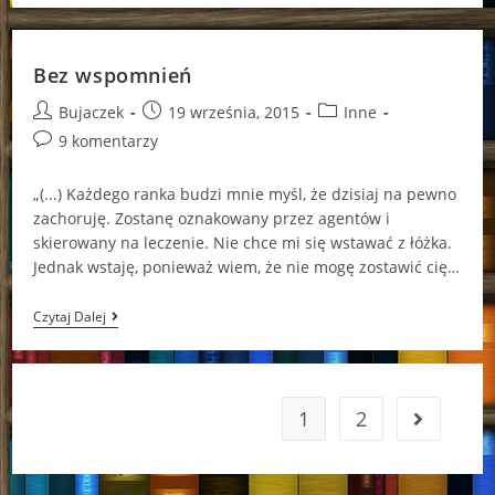
Ci
Co
Masz
Robić
Bez wspomnień
Post
Post
Post
Bujaczek
19 września, 2015
Inne
author:
published:
category:
Post
9 komentarzy
comments:
„(...) Każdego ranka budzi mnie myśl, że dzisiaj na pewno
zachoruję. Zostanę oznakowany przez agentów i
skierowany na leczenie. Nie chce mi się wstawać z łóżka.
Jednak wstaję, ponieważ wiem, że nie mogę zostawić cię…
Bez
Czytaj Dalej
Wspomnień
1
2
Go to the 