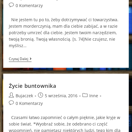
author:
published:
category:
Post
0 Komentarzy
comments:
Nie jestem tu po to, żeby dotrzymywać ci towarzystwa.
Jestem morderczynią, mam dla ciebie zabijać, a w razie
potrzeby umrzeć dla ciebie. Jestem twoim narzędziem,
twoją bronią. Twoją własnością. [s. 74]Nie czujesz, nie
myślisz…
Diaboliki
Czytaj Dalej
Nic
Nie
Czują…
Życie buntownika
Post
Post
Post
Bujaczek
5 września, 2016
Inne
author:
published:
category:
Post
0 Komentarzy
comments:
Czasami łatwo zapomnieć o całym pięknie, jakie kryje w
sobie świat. *Wyobraź sobie, że odebrano ci część
wspomnień, nie pamiętasz niektórych ludzi, tego kim dla