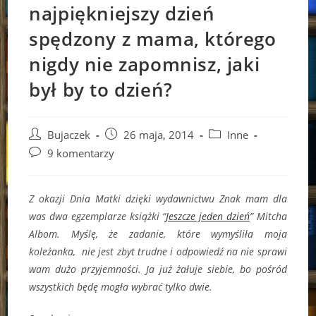
najpiękniejszy dzień
spędzony z mama, którego
nigdy nie zapomnisz, jaki
był by to dzień?
Post
Post
Post
Bujaczek
26 maja, 2014
Inne
author:
published:
category:
Post
9 komentarzy
comments:
Z okazji Dnia Matki dzięki wydawnictwu Znak mam dla
was dwa egzemplarze książki “
Jeszcze jeden dzień
” Mitcha
Albom. Myślę, że zadanie, które wymyśliła moja
koleżanka, nie jest zbyt trudne i odpowiedź na nie sprawi
wam dużo przyjemności. Ja już żałuje siebie, bo pośród
wszystkich będę mogła wybrać tylko dwie.