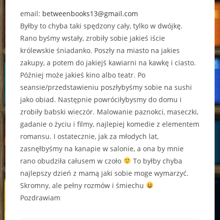
email:
betweenbooks13@gmail.com
Byłby to chyba taki spędzony cały, tylko w dwójkę.
Rano byśmy wstały, zrobiły sobie jakieś iście
królewskie śniadanko. Poszły na miasto na jakies
zakupy, a potem do jakiejś kawiarni na kawkę i ciasto.
Później może jakieś kino albo teatr. Po
seansie/przedstawieniu poszłybyśmy sobie na sushi
jako obiad. Następnie powróciłybysmy do domu i
zrobiły babski wieczór. Malowanie paznokci, maseczki,
gadanie o życiu i filmy, najlepiej komedie z elementem
romansu. I ostatecznie, jak za młodych lat,
zasnęłbyśmy na kanapie w salonie, a ona by mnie
rano obudziła całusem w czoło
To byłby chyba
najlepszy dzień z mamą jaki sobie moge wymarzyć.
Skromny, ale pełny rozmów i śmiechu
Pozdrawiam