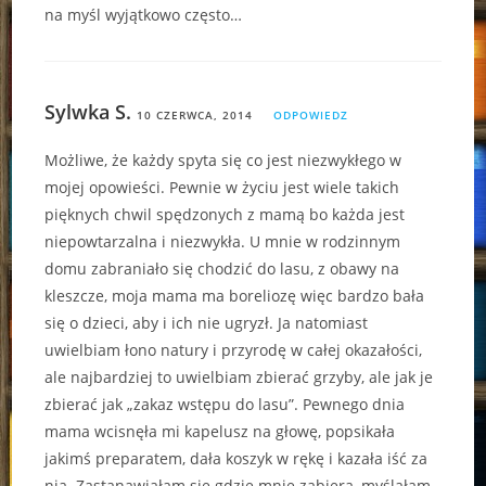
na myśl wyjątkowo często…
Sylwka S.
10 CZERWCA, 2014
ODPOWIEDZ
Możliwe, że każdy spyta się co jest niezwykłego w
mojej opowieści. Pewnie w życiu jest wiele takich
pięknych chwil spędzonych z mamą bo każda jest
niepowtarzalna i niezwykła. U mnie w rodzinnym
domu zabraniało się chodzić do lasu, z obawy na
kleszcze, moja mama ma boreliozę więc bardzo bała
się o dzieci, aby i ich nie ugryzł. Ja natomiast
uwielbiam łono natury i przyrodę w całej okazałości,
ale najbardziej to uwielbiam zbierać grzyby, ale jak je
zbierać jak „zakaz wstępu do lasu”. Pewnego dnia
mama wcisnęła mi kapelusz na głowę, popsikała
jakimś preparatem, dała koszyk w rękę i kazała iść za
nią. Zastanawiałam się gdzie mnie zabiera, myślałam