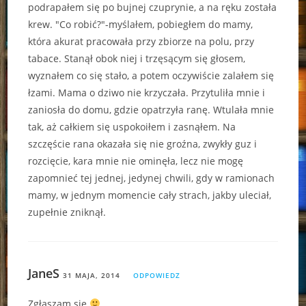
podrapałem się po bujnej czuprynie, a na ręku została
krew. "Co robić?"-myślałem, pobiegłem do mamy,
która akurat pracowała przy zbiorze na polu, przy
tabace. Stanął obok niej i trzęsącym się głosem,
wyznałem co się stało, a potem oczywiście zalałem się
łzami. Mama o dziwo nie krzyczała. Przytuliła mnie i
zaniosła do domu, gdzie opatrzyła ranę. Wtulała mnie
tak, aż całkiem się uspokoiłem i zasnąłem. Na
szczęście rana okazała się nie groźna, zwykły guz i
rozcięcie, kara mnie nie ominęła, lecz nie mogę
zapomnieć tej jednej, jedynej chwili, gdy w ramionach
mamy, w jednym momencie cały strach, jakby uleciał,
zupełnie zniknął.
JaneS
31 MAJA, 2014
ODPOWIEDZ
Zgłaszam się