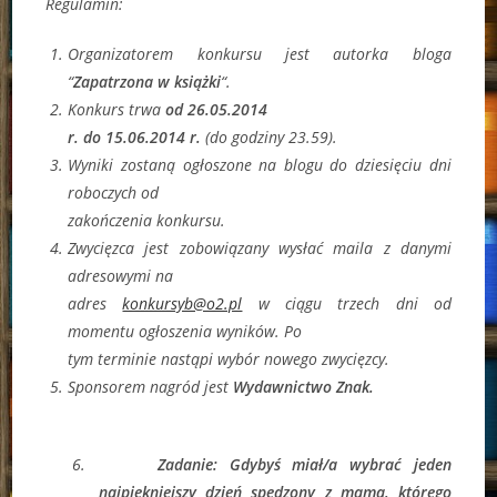
Regulamin:
Organizatorem konkursu jest autorka bloga
“
Zapatrzona w książki
“.
Konkurs trwa
od 26.05.2014
r. do 15.06.2014 r.
(do godziny 23.59).
Wyniki zostaną ogłoszone na blogu do dziesięciu dni
roboczych od
zakończenia konkursu.
Zwycięzca jest zobowiązany wysłać maila z danymi
adresowymi na
adres
konkursyb@o2.pl
w ciągu trzech dni od
momentu ogłoszenia wyników. Po
tym terminie nastąpi wybór nowego zwycięzcy.
Sponsorem nagród jest
Wydawnictwo Znak.
6.
Zadanie:
Gdybyś miał/a wybrać jeden
najpiękniejszy dzień spędzony z mama, którego