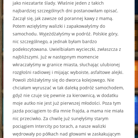
jako niezatarte ślady. Właśnie jeden z takich
najbardziej szczególnych dni postanowiłam opisać.
Zaczął się, jak zawsze od porannej kawy z mamą.
Potem wzięłyśmy walizki i zapakowałyśmy do
samochodu. Wyjeżdżałyśmy w podróż. Polskie góry,
nic szczególnego, a jednak byłam bardzo
podekscytowana. Uwielbiałam wycieczki, zwłaszcza z
najbliższymi. Już w następnym momencie
wkraczałyśmy w granice miasta, słuchając ulubionej
rozgłośni radiowej i mijając wyboiste, asfaltowe alejki.
Powoli zbliżałyśmy się do dworca kolejowego. Nie
chciałam wyruszać w tak daleką podróż samochodem,
gdyż nie czuje się pewnie za kierownicą, w dodatku
moje autko nie jest już pierwszej młodości. Poza tym
jazda pociągiem to dla mnie frajda, a mama nie miała
nic przeciwko. Za chwilę już sunęłyśmy starym
pociągiem Intercity po torach, a nasze walizki
wędrowały po półkach nad głowami w zaskakującym