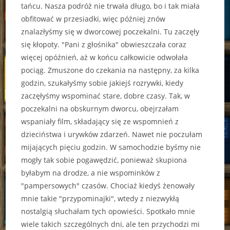
tańcu. Nasza podróż nie trwała długo, bo i tak miała
obfitować w przesiadki, więc później znów
znalazłyśmy się w dworcowej poczekalni. Tu zaczęły
się kłopoty. "Pani z głośnika" obwieszczała coraz
więcej opóźnień, aż w końcu całkowicie odwołała
pociąg. Zmuszone do czekania na następny, za kilka
godzin, szukałyśmy sobie jakiejś rozrywki, kiedy
zaczęłyśmy wspominać stare, dobre czasy. Tak, w
poczekalni na obskurnym dworcu, obejrzałam
wspaniały film, składający się ze wspomnień z
dzieciństwa i urywków zdarzeń. Nawet nie poczułam
mijających pięciu godzin. W samochodzie byśmy nie
mogły tak sobie pogawędzić, ponieważ skupiona
byłabym na drodze, a nie wspominków z
"pampersowych" czasów. Chociaż kiedyś żenowały
mnie takie "przypominajki", wtedy z niezwykłą
nostalgią słuchałam tych opowieści. Spotkało mnie
wiele takich szczególnych dni, ale ten przychodzi mi