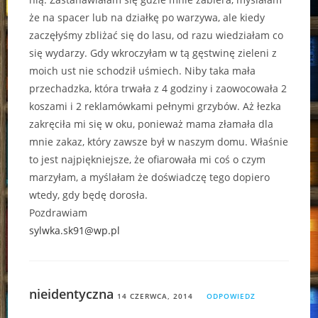
że na spacer lub na działkę po warzywa, ale kiedy
zaczęłyśmy zbliżać się do lasu, od razu wiedziałam co
się wydarzy. Gdy wkroczyłam w tą gęstwinę zieleni z
moich ust nie schodził uśmiech. Niby taka mała
przechadzka, która trwała z 4 godziny i zaowocowała 2
koszami i 2 reklamówkami pełnymi grzybów. Aż łezka
zakręciła mi się w oku, ponieważ mama złamała dla
mnie zakaz, który zawsze był w naszym domu. Właśnie
to jest najpiękniejsze, że ofiarowała mi coś o czym
marzyłam, a myślałam że doświadczę tego dopiero
wtedy, gdy będę dorosła.
Pozdrawiam
sylwka.sk91@wp.pl
nieidentyczna
14 CZERWCA, 2014
ODPOWIEDZ