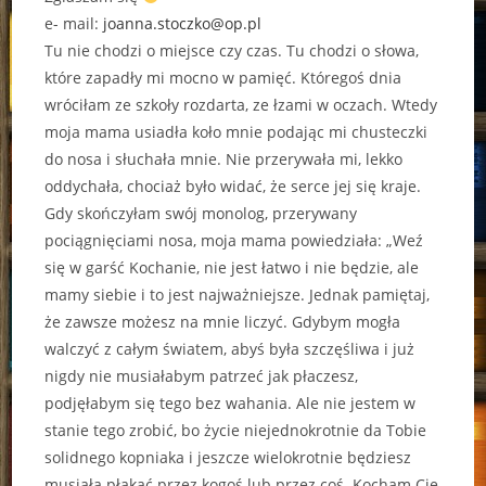
e- mail:
joanna.stoczko@op.pl
Tu nie chodzi o miejsce czy czas. Tu chodzi o słowa,
które zapadły mi mocno w pamięć. Któregoś dnia
wróciłam ze szkoły rozdarta, ze łzami w oczach. Wtedy
moja mama usiadła koło mnie podając mi chusteczki
do nosa i słuchała mnie. Nie przerywała mi, lekko
oddychała, chociaż było widać, że serce jej się kraje.
Gdy skończyłam swój monolog, przerywany
pociągnięciami nosa, moja mama powiedziała: „Weź
się w garść Kochanie, nie jest łatwo i nie będzie, ale
mamy siebie i to jest najważniejsze. Jednak pamiętaj,
że zawsze możesz na mnie liczyć. Gdybym mogła
walczyć z całym światem, abyś była szczęśliwa i już
nigdy nie musiałabym patrzeć jak płaczesz,
podjęłabym się tego bez wahania. Ale nie jestem w
stanie tego zrobić, bo życie niejednokrotnie da Tobie
solidnego kopniaka i jeszcze wielokrotnie będziesz
musiała płakać przez kogoś lub przez coś. Kocham Cię