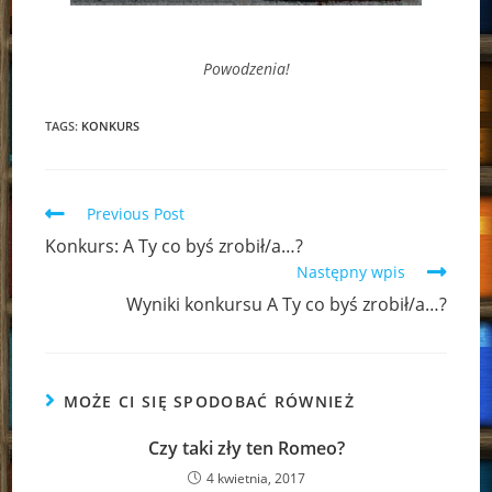
Powodzenia!
TAGS:
KONKURS
Read
Previous Post
more
Konkurs: A Ty co byś zrobił/a…?
articles
Następny wpis
Wyniki konkursu A Ty co byś zrobił/a…?
MOŻE CI SIĘ SPODOBAĆ RÓWNIEŻ
Czy taki zły ten Romeo?
4 kwietnia, 2017