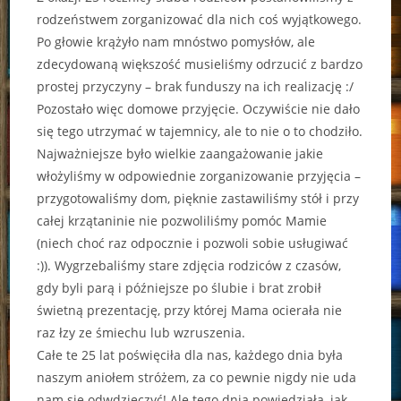
rodzeństwem zorganizować dla nich coś wyjątkowego.
Po głowie krążyło nam mnóstwo pomysłów, ale
zdecydowaną większość musieliśmy odrzucić z bardzo
prostej przyczyny – brak funduszy na ich realizację :/
Pozostało więc domowe przyjęcie. Oczywiście nie dało
się tego utrzymać w tajemnicy, ale to nie o to chodziło.
Najważniejsze było wielkie zaangażowanie jakie
włożyliśmy w odpowiednie zorganizowanie przyjęcia –
przygotowaliśmy dom, pięknie zastawiliśmy stół i przy
całej krzątaninie nie pozwoliliśmy pomóc Mamie
(niech choć raz odpocznie i pozwoli sobie usługiwać
:)). Wygrzebaliśmy stare zdjęcia rodziców z czasów,
gdy byli parą i późniejsze po ślubie i brat zrobił
świetną prezentację, przy której Mama ocierała nie
raz łzy ze śmiechu lub wzruszenia.
Całe te 25 lat poświęciła dla nas, każdego dnia była
naszym aniołem stróżem, za co pewnie nigdy nie uda
nam się odwdzięczyć! Ale tego dnia powiedziała, jak