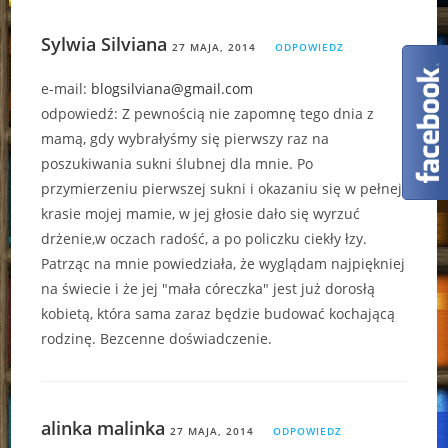
Sylwia Silviana
27 MAJA, 2014
ODPOWIEDZ
e-mail:
blogsilviana@gmail.com
odpowiedź: Z pewnością nie zapomnę tego dnia z
mamą, gdy wybrałyśmy się pierwszy raz na
poszukiwania sukni ślubnej dla mnie. Po
przymierzeniu pierwszej sukni i okazaniu się w pełnej
krasie mojej mamie, w jej głosie dało się wyrzuć
drżenie,w oczach radość, a po policzku ciekły łzy.
Patrząc na mnie powiedziała, że wyglądam najpiękniej
na świecie i że jej "mała córeczka" jest już dorosłą
kobietą, która sama zaraz będzie budować kochającą
rodzinę. Bezcenne doświadczenie.
alinka malinka
27 MAJA, 2014
ODPOWIEDZ