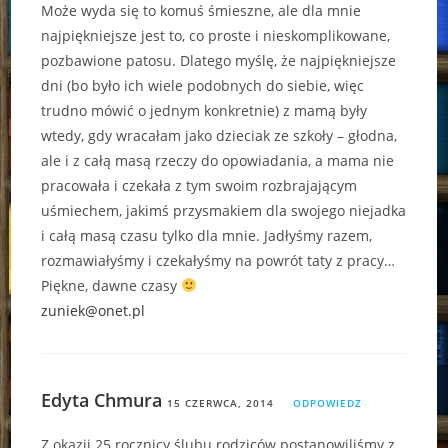
Może wyda się to komuś śmieszne, ale dla mnie
najpiękniejsze jest to, co proste i nieskomplikowane,
pozbawione patosu. Dlatego myślę, że najpiękniejsze
dni (bo było ich wiele podobnych do siebie, więc
trudno mówić o jednym konkretnie) z mamą były
wtedy, gdy wracałam jako dzieciak ze szkoły – głodna,
ale i z całą masą rzeczy do opowiadania, a mama nie
pracowała i czekała z tym swoim rozbrajającym
uśmiechem, jakimś przysmakiem dla swojego niejadka
i całą masą czasu tylko dla mnie. Jadłyśmy razem,
rozmawiałyśmy i czekałyśmy na powrót taty z pracy…
Piękne, dawne czasy
zuniek@onet.pl
Edyta Chmura
15 CZERWCA, 2014
ODPOWIEDZ
Z okazji 25 rocznicy ślubu rodziców postanowiliśmy z