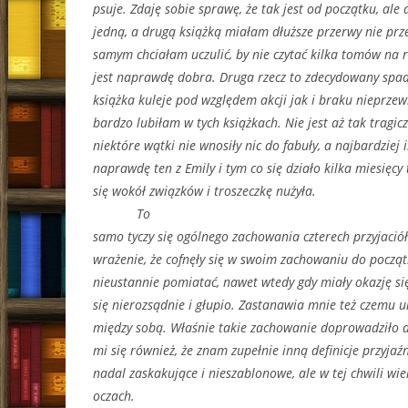
psuje. Zdaję sobie sprawę, że tak jest od początku, ale 
jedną, a drugą książką miałam dłuższe przerwy nie prz
samym chciałam uczulić, by nie czytać kilka tomów na 
jest naprawdę dobra. Druga rzecz to zdecydowany spad
książka kuleje pod względem akcji jak i braku nieprzew
bardzo lubiłam w tych książkach. Nie jest aż tak tragicz
niektóre wątki nie wnosiły nic do fabuły, a najbardziej 
naprawdę ten z Emily i tym co się działo kilka miesięcy
się wokół związków i troszeczkę nużyła.
To
samo tyczy się ogólnego zachowania czterech przyjació
wrażenie, że cofnęły się w swoim zachowaniu do począt
nieustannie pomiatać, nawet wtedy gdy miały okazję s
się nierozsądnie i głupio. Zastanawia mnie też czemu 
między sobą. Właśnie takie zachowanie doprowadziło d
mi się również, że znam zupełnie inną definicje przyjaź
nadal zaskakujące i nieszablonowe, ale w tej chwili wie
oczach.