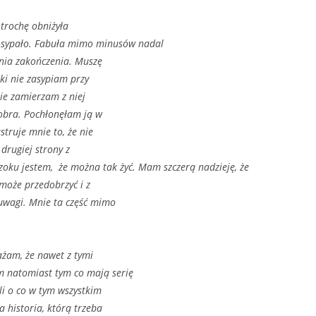
d trochę obniżyła
 posypało. Fabuła mimo minusów nadal
ania zakończenia. Muszę
ki nie zasypiam przy
ie zamierzam z niej
obra. Pochłonęłam ją w
truje mnie to, że nie
 drugiej strony z
szoku jestem, że można tak żyć. Mam szczerą nadzieję, że
może przedobrzyć i z
 uwagi. Mnie ta część mimo
ażam, że nawet z tymi
 natomiast tym co mają serię
li o co w tym wszystkim
a historia, którą trzeba