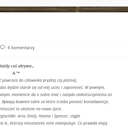
Post
6 komentarzy
comments:
Każdy coś ukrywa…
A.”*
raca do człowieka prędzej czy później,
dzo będzie starał się od niej uciec i zapomnieć. W pewnym,
anym, momencie da o sobie znać i zażąda zadośćuczynienia za
. Bywają bowiem takie za które trzeba ponieść konsekwencje,
niszczeć to ułożone na nowo życie.
ółki: Aria, Emily, Hanna i Spencer, ciągle
est A., która/y nieustannie nimi manipuluje. Co prawda mają