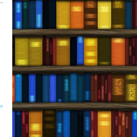
e…
DZ