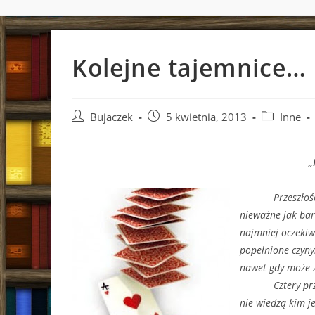
Kolejne tajemnice…
Post
Post
Post
Bujaczek
5 kwietnia, 2013
Inne
author:
published:
category:
„
Przeszłość pow
nieważne jak bar
najmniej oczekiw
popełnione czyny
nawet gdy może z
Cztery przyjaci
nie wiedzą kim j