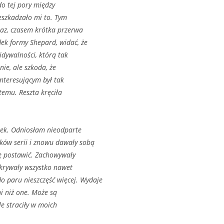
do tej pory między
eszkadzało mi to. Tym
raz, czasem krótka przerwa
ek formy Shepard, widać, że
idywalności, którą tak
nie, ale szkoda, że
interesującym był tak
 temu. Reszta kręciła
łek. Odniosłam nieodparte
ków serii i znowu dawały sobą
ię postawić. Zachowywały
ukrywały wszystko nawet
o paru nieszczęść więcej. Wydaje
ni niż one. Może są
le straciły w moich