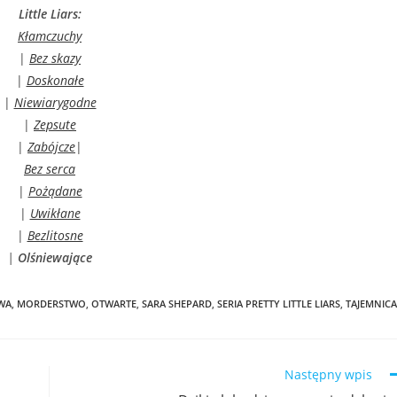
Little Liars:
Kłamczuchy
|
Bez skazy
|
Doskonałe
|
Niewiarygodne
|
Zepsute
|
Zabójcze
|
Bez serca
|
Pożądane
|
Uwikłane
|
Bezlitosne
|
Olśniewające
WA
,
MORDERSTWO
,
OTWARTE
,
SARA SHEPARD
,
SERIA PRETTY LITTLE LIARS
,
TAJEMNICA
Następny wpis