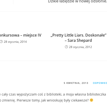
Dzikie łabędzie w nowej odsłoni
onkursowa – miejsce IV
„Pretty Little Liars. Doskonałe”
– Sara Shepard
28 stycznia, 2014
28 stycznia, 2012
5 KWIETNIA, 2013
ODPOWIE
e cały czas wypożyczam coś z biblioteki, a moja własna biblioteczka
to zmienię. Pierwsze tomy, jak wnioskuję były ciekawsze?