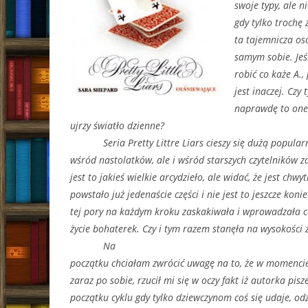
swoje typy, ale n
gdy tylko trochę
ta tajemnicza os
samym sobie. Jeśl
robić co każe A.,
jest inaczej. Cz
naprawdę to one 
ujrzy światło dzienne?
Seria
Pretty Littre Liars cieszy się dużą popular
wśród nastolatków, ale i wśród starszych czytelników 
jest to jakieś wielkie arcydzieło, ale widać, że jest chw
powstało już jedenaście części i nie jest to jeszcze kon
tej pory na każdym kroku zaskakiwała i wprowadzała c
życie bohaterek. Czy i tym razem stanęła na wysokości
Na
początku chciałam zwrócić uwagę na to, że w momenci
zaraz po sobie, rzucił mi się w oczy fakt iż autorka pis
początku cyklu gdy tylko dziewczynom coś się udaje, odz