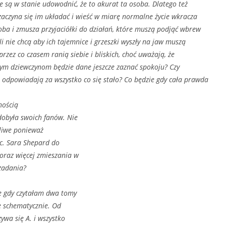
ie są w stanie udowodnić, że to akurat ta osoba. Dlatego też
 zaczyna się im układać i wieść w miarę normalne życie wkracza
oba i zmusza przyjaciółki do działań, które muszą podjąć wbrew
i nie chcą aby ich tajemnice i grzeszki wyszły na jaw muszą
 przez co czasem ranią siebie i bliskich, choć uważają, że
y tym dziewczynom będzie dane jeszcze zaznać spokoju? Czy
odpowiadają za wszystko co się stało? Co będzie gdy cała prawda
nością
zdobyła swoich fanów. Nie
ytliwe ponieważ
iec. Sara Shepard do
oraz więcej zmieszania w
 zadania?
e gdy czytałam dwa tomy
ze schematycznie. Od
ywa się A. i wszystko