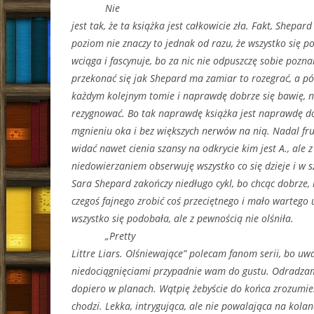
Nie
jest tak, że ta książka jest całkowicie zła. Fakt, Shepar
poziom nie znaczy to jednak od razu, że wszystko się
wciąga i fascynuje, bo za nic nie odpuszczę sobie pozn
przekonać się jak Shepard ma zamiar to rozegrać, a pó
każdym kolejnym tomie i naprawdę dobrze się bawię, n
rezygnować. Bo tak naprawdę książka jest naprawdę d
mgnieniu oka i bez większych nerwów na nią. Nadal frus
widać nawet cienia szansy na odkrycie kim jest A., ale z
niedowierzaniem obserwuję wszystko co się dzieje i w 
Sara Shepard zakończy niedługo cykl, bo chcąc dobrze, 
czegoś fajnego zrobić coś przeciętnego i mało wartego
wszystko się podobała, ale z pewnością nie olśniła.
„Pretty
Littre Liars. Olśniewające” polecam fanom serii, bo uw
niedociągnięciami przypadnie wam do gustu. Odradzam
dopiero w planach. Wątpię żebyście do końca zrozumie
chodzi. Lekka, intrygująca, ale nie powalająca na kolan